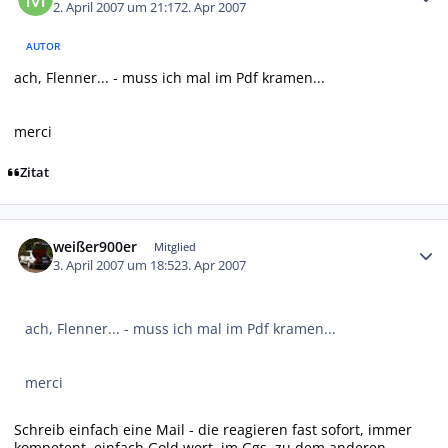
2. April 2007 um 21:17
2. Apr 2007
AUTOR
ach, Flenner... - muss ich mal im Pdf kramen...
merci
Zitat
Autor-Statistiken
weißer900er
Mitglied
3. April 2007 um 18:52
3. Apr 2007
ach, Flenner... - muss ich mal im Pdf kramen...
merci
Schreib einfach eine Mail - die reagieren fast sofort, immer
kompetent, einfach Gold wert, im Ggs. zu dem anderen