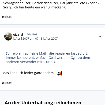
Schrägschnauzer, Geradschnauzer, Baujahr etc. etc.) - oder ?
Sorry, ich bin heute ein wenig meckerig ...
Zitat
Autor-Statistiken
wizard
Mitglied
4. April 2007 um 07:18
4. Apr 2007
Schreib einfach eine Mail - die reagieren fast sofort,
immer kompetent, einfach Gold wert, im Ggs. zu dem
anderen Versender mit S und x.
das kenn ich leider ganz anders...
Zitat
An der Unterhaltung teilnehmen