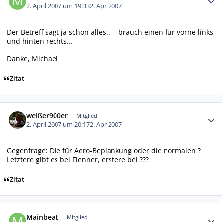
2. April 2007 um 19:33
2. Apr 2007
Der Betreff sagt ja schon alles... - brauch einen für vorne links
und hinten rechts...
Danke, Michael
Zitat
Autor-Statistiken
weißer900er
Mitglied
2. April 2007 um 20:17
2. Apr 2007
Gegenfrage: Die für Aero-Beplankung oder die normalen ?
Letztere gibt es bei Flenner, erstere bei ???
Zitat
Autor-Statistiken
Mainbeat
Mitglied