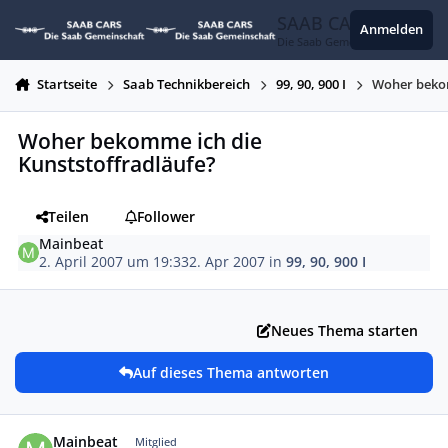
Zum Inhalt springen
SAAB CARS
Anmelden
Die Saab Gemeinschaft
Startseite
Saab Technikbereich
99, 90, 900 I
Woher bekom
Woher bekomme ich die
Kunststoffradläufe?
Teilen
Follower
Mainbeat
2. April 2007 um 19:33
2. Apr 2007
in
99, 90, 900 I
Neues Thema starten
Auf dieses Thema antworten
Autor-Statistiken
Mainbeat
Mitglied