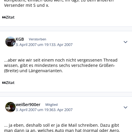
Versender mit S und x.
Zitat
Autor-Statistiken
KGB
Verstorben
3. April 2007 um 19:13
3. Apr 2007
...aber wie wir seit einem noch nicht vergessenen Thread
wissen, gibt es mindestens sechs verschiedene Größen-
(Breite) und Längenvarianten.
Zitat
Autor-Statistiken
weißer900er
Mitglied
3. April 2007 um 19:36
3. Apr 2007
... ja eben, deshalb soll er ja die Mail schreiben. Dazu gibt
man dann ja an, welches Auto man hat (normal oder Aero,