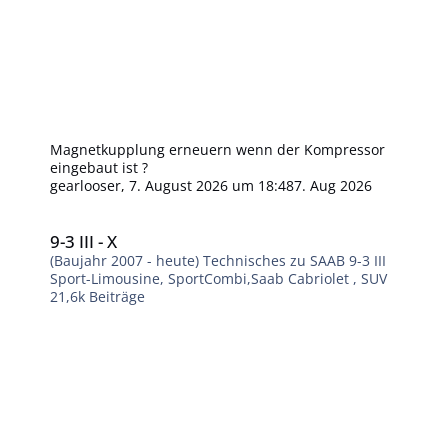
Magnetkupplung erneuern wenn der Kompressor
eingebaut ist ?
gearlooser
,
7. August 2026 um 18:48
7. Aug 2026
9-3 III - X
9-3 III - X
(Baujahr 2007 - heute) Technisches zu SAAB 9-3 III
Sport-Limousine, SportCombi,Saab Cabriolet , SUV
21,6k
Beiträge