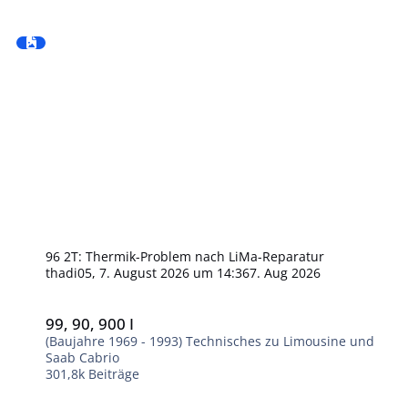
96 2T: Thermik-Problem nach LiMa-Reparatur
thadi05
,
7. August 2026 um 14:36
7. Aug 2026
99, 90, 900 I
99, 90, 900 I
(Baujahre 1969 - 1993) Technisches zu Limousine und
Saab Cabrio
301,8k
Beiträge