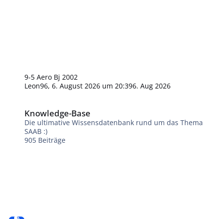
9-5 Aero Bj 2002
Leon96
,
6. August 2026 um 20:39
6. Aug 2026
Knowledge-Base
Knowledge-Base
Die ultimative Wissensdatenbank rund um das Thema
SAAB :)
905
Beiträge