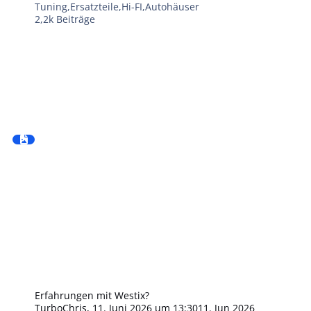
Tuning,Ersatzteile,Hi-FI,Autohäuser
2,2k
Beiträge
Erfahrungen mit Westix?
TurboChris
,
11. Juni 2026 um 13:30
11. Jun 2026