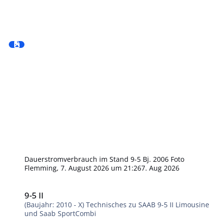
Dauerstromverbrauch im Stand 9-5 Bj. 2006 Foto
Flemming
,
7. August 2026 um 21:26
7. Aug 2026
9-5 II
9-5 II
(Baujahr: 2010 - X) Technisches zu SAAB 9-5 II Limousine
und Saab SportCombi