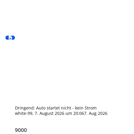
Dringend: Auto startet nicht - kein Strom
white-99
,
7. August 2026 um 20:06
7. Aug 2026
9000
9000