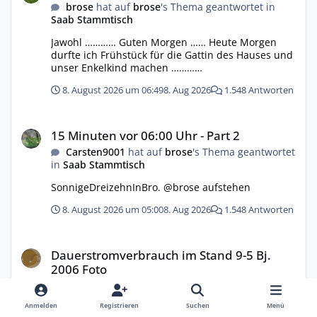
brose
hat auf
brose
's Thema geantwortet in
Saab Stammtisch
Jawohl ………… Guten Morgen …… Heute Morgen
durfte ich Frühstück für die Gattin des Hauses und
unser Enkelkind machen …………
8. August 2026 um 06:49
8. Aug 2026
1.548 Antworten
15 Minuten vor 06:00 Uhr - Part 2
15 Minuten vor 06:00 Uhr - Part 2
Carsten9001
hat auf
brose
's Thema geantwortet
in
Saab Stammtisch
SonnigeDreizehnInBro. @brose aufstehen
8. August 2026 um 05:00
8. Aug 2026
1.548 Antworten
Dauerstromverbrauch im Stand 9-5 Bj. 2006 Foto
Dauerstromverbrauch im Stand 9-5 Bj.
2006 Foto
Flemming
hat auf
Kit
's Thema geantwortet in
9-5
I
Anmelden
Registrieren
Suchen
Menü