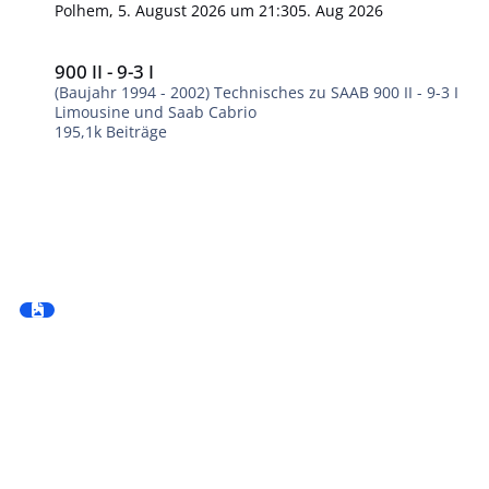
Polhem
,
5. August 2026 um 21:30
5. Aug 2026
900 II - 9-3 I
900 II - 9-3 I
(Baujahr 1994 - 2002) Technisches zu SAAB 900 II - 9-3 I
Limousine und Saab Cabrio
195,1k
Beiträge