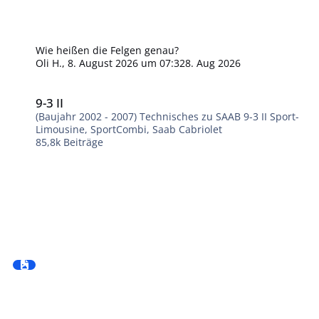
Wie heißen die Felgen genau?
Oli H.
,
8. August 2026 um 07:32
8. Aug 2026
9-3 II
9-3 II
(Baujahr 2002 - 2007) Technisches zu SAAB 9-3 II Sport-
Limousine, SportCombi, Saab Cabriolet
85,8k
Beiträge