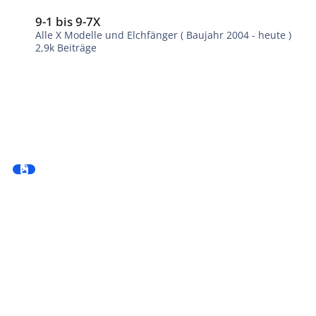
9-1 bis 9-7X
9-1 bis 9-7X
Alle X Modelle und Elchfänger ( Baujahr 2004 - heute )
2,9k
Beiträge