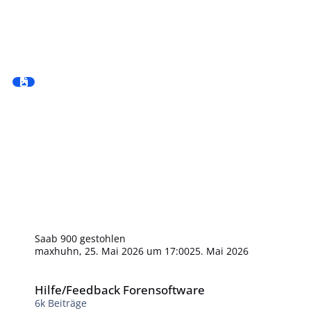
Saab 900 gestohlen
maxhuhn
,
25. Mai 2026 um 17:00
25. Mai 2026
Hilfe/Feedback Forensoftware
Hilfe/Feedback Forensoftware
6k
Beiträge