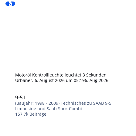
Motoröl Kontrollleuchte leuchtet 3 Sekunden
Urbaner
,
6. August 2026 um 05:19
6. Aug 2026
9-5 I
9-5 I
(Baujahr: 1998 - 2009) Technisches zu SAAB 9-5
Limousine und Saab SportCombi
157,7k
Beiträge