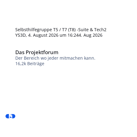
Selbsthilfegruppe T5 / T7 (T8) -Suite & Tech2
YS3D
,
4. August 2026 um 16:24
4. Aug 2026
Das Projektforum
Das Projektforum
Der Bereich wo jeder mitmachen kann.
16,2k
Beiträge