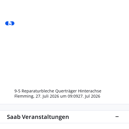
9-5 Reparaturbleche Querträger Hinterachse
Flemming
,
27. Juli 2026 um 09:09
27. Jul 2026
Saab Veranstaltungen
Diese
Aktuelle SAAB-Termine