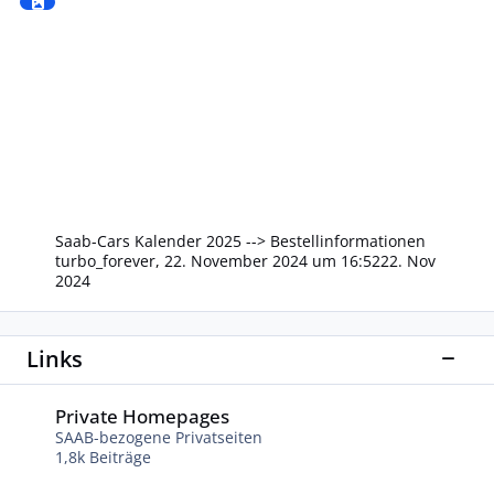
Saab-Cars Kalender 2025 --> Bestellinformationen
turbo_forever
,
22. November 2024 um 16:52
22. Nov
2024
Links
Diese
Private Homepages
Private Homepages
SAAB-bezogene Privatseiten
1,8k
Beiträge