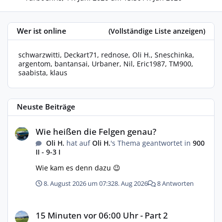
Wer ist online
(Vollständige Liste anzeigen)
schwarzwitti
Deckart71
rednose
Oli H.
Sneschinka
argentom
bantansai
Urbaner
Nil
Eric1987
TM900
saabista
klaus
Neuste Beiträge
Wie heißen die Felgen genau?
Wie heißen die Felgen genau?
Oli H.
hat auf
Oli H.
's Thema geantwortet in
900
II - 9-3 I
Wie kam es denn dazu 😉
8. August 2026 um 07:32
8. Aug 2026
8 Antworten
15 Minuten vor 06:00 Uhr - Part 2
15 Minuten vor 06:00 Uhr - Part 2