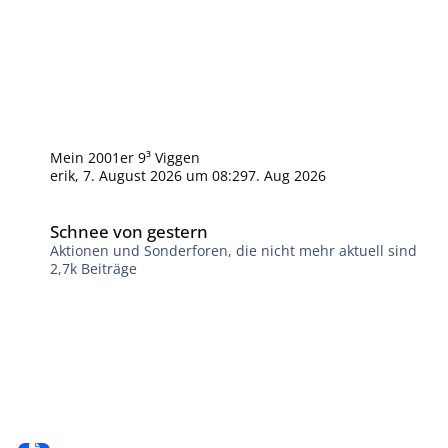
Mein 2001er 9³ Viggen
erik
,
7. August 2026 um 08:29
7. Aug 2026
Schnee von gestern
Schnee von gestern
Aktionen und Sonderforen, die nicht mehr aktuell sind
2,7k
Beiträge