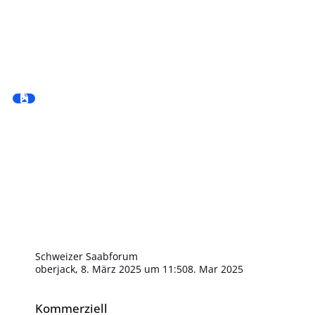
Schweizer Saabforum
oberjack
,
8. März 2025 um 11:50
8. Mar 2025
Kommerziell
Kommerziell