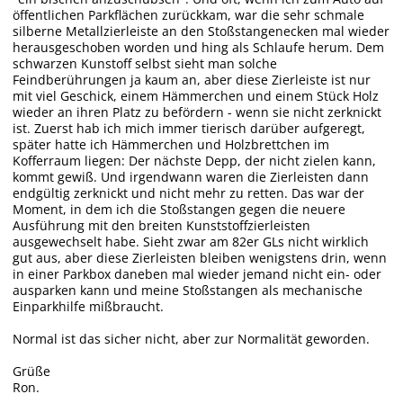
öffentlichen Parkflächen zurückkam, war die sehr schmale
silberne Metallzierleiste an den Stoßstangenecken mal wieder
herausgeschoben worden und hing als Schlaufe herum. Dem
schwarzen Kunstoff selbst sieht man solche
Feindberührungen ja kaum an, aber diese Zierleiste ist nur
mit viel Geschick, einem Hämmerchen und einem Stück Holz
wieder an ihren Platz zu befördern - wenn sie nicht zerknickt
ist. Zuerst hab ich mich immer tierisch darüber aufgeregt,
später hatte ich Hämmerchen und Holzbrettchen im
Kofferraum liegen: Der nächste Depp, der nicht zielen kann,
kommt gewiß. Und irgendwann waren die Zierleisten dann
endgültig zerknickt und nicht mehr zu retten. Das war der
Moment, in dem ich die Stoßstangen gegen die neuere
Ausführung mit den breiten Kunststoffzierleisten
ausgewechselt habe. Sieht zwar am 82er GLs nicht wirklich
gut aus, aber diese Zierleisten bleiben wenigstens drin, wenn
in einer Parkbox daneben mal wieder jemand nicht ein- oder
ausparken kann und meine Stoßstangen als mechanische
Einparkhilfe mißbraucht.
Normal ist das sicher nicht, aber zur Normalität geworden.
Grüße
Ron.