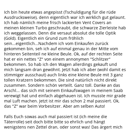
Ich bin heute etwas angepisst (Tschuldigung für die rüde
Ausdrucksweise), denn eigentlich war ich wirklich gut gelaunt.
Ich hab nämlich meine frisch lackierten Vent Covers an
meinen kleinen Turbo geschraubt, die schwarze Zierleiste hab
ich weggelassen. Denn die versaut absolut die tolle Optik
(Gold). Eigentlich ein Grund zum fröhlich
sein...eigentlich...Nachdem ich vom Einkaufen zurück
gekommen bin, seh ich auf einmal genau in der Mitte vom
hinteren Seitenteil ne kleine Beule. Ok, auf der rechten Seite
hat er ein nettes "Z" von einem annonymen "Schlitzer"
bekommen. So hab ich den Wagen allerdings gekauft und
mich langsam dran gewöhnt. Jetzt hab ich aber (wohl damit es
stimmiger ausschaut) auch links eine kleine Beule mit 3 ganz
tollen Kratzern bekommen. Die sind natürlich nicht direkt
zusammen. Sondern schön verteilt. Ganz toll. Danke an das
Arschl... das sich mit seinem Einkaufswagen in meinem Saab
verewigt hat und einfach abgehauen ist. Ich musste mir grade
mal Luft machen. Jetzt ist mir das schon 2 mal passiert. Ok,
das "Z" war beim Vorbesitzer. Aber am selben Auto!
Falls Euch sowas auch mal passiert ist (ich meine die
Täterrolle) seit doch bitte bitte so ehrlich und hängt
wenigstens nen Zettel dran, oder sonst was! Das ärgert mich