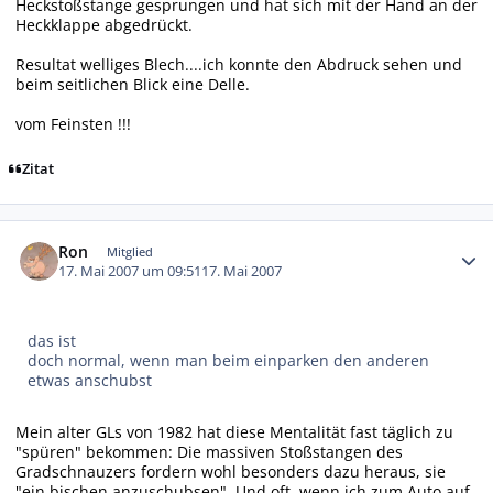
Heckstoßstange gesprungen und hat sich mit der Hand an der
Heckklappe abgedrückt.
Resultat welliges Blech....ich konnte den Abdruck sehen und
beim seitlichen Blick eine Delle.
vom Feinsten !!!
Zitat
Autor-Statistiken
Ron
Mitglied
17. Mai 2007 um 09:51
17. Mai 2007
das ist
doch normal, wenn man beim einparken den anderen
etwas anschubst
Mein alter GLs von 1982 hat diese Mentalität fast täglich zu
"spüren" bekommen: Die massiven Stoßstangen des
Gradschnauzers fordern wohl besonders dazu heraus, sie
"ein bischen anzuschubsen". Und oft, wenn ich zum Auto auf