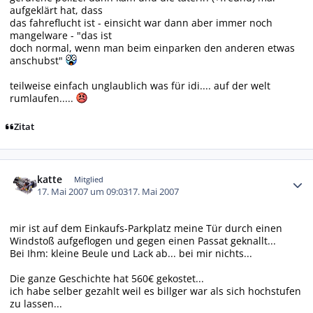
aufgeklärt hat, dass
das fahreflucht ist - einsicht war dann aber immer noch
mangelware - "das ist
doch normal, wenn man beim einparken den anderen etwas
anschubst"
teilweise einfach unglaublich was für idi.... auf der welt
rumlaufen.....
Zitat
Autor-Statistiken
katte
Mitglied
17. Mai 2007 um 09:03
17. Mai 2007
mir ist auf dem Einkaufs-Parkplatz meine Tür durch einen
Windstoß aufgeflogen und gegen einen Passat geknallt...
Bei Ihm: kleine Beule und Lack ab... bei mir nichts...
Die ganze Geschichte hat 560€ gekostet...
ich habe selber gezahlt weil es billger war als sich hochstufen
zu lassen...