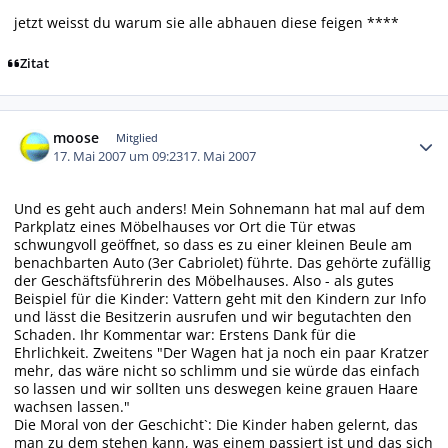
jetzt weisst du warum sie alle abhauen diese feigen ****
Zitat
Autor-Statistiken
moose
Mitglied
17. Mai 2007 um 09:23
17. Mai 2007
Und es geht auch anders! Mein Sohnemann hat mal auf dem
Parkplatz eines Möbelhauses vor Ort die Tür etwas
schwungvoll geöffnet, so dass es zu einer kleinen Beule am
benachbarten Auto (3er Cabriolet) führte. Das gehörte zufällig
der Geschäftsführerin des Möbelhauses. Also - als gutes
Beispiel für die Kinder: Vattern geht mit den Kindern zur Info
und lässt die Besitzerin ausrufen und wir begutachten den
Schaden. Ihr Kommentar war: Erstens Dank für die
Ehrlichkeit. Zweitens "Der Wagen hat ja noch ein paar Kratzer
mehr, das wäre nicht so schlimm und sie würde das einfach
so lassen und wir sollten uns deswegen keine grauen Haare
wachsen lassen."
Die Moral von der Geschicht`: Die Kinder haben gelernt, das
man zu dem stehen kann, was einem passiert ist und das sich