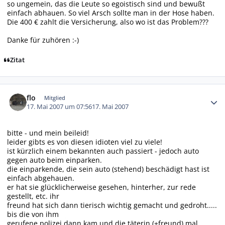
so ungemein, das die Leute so egoistisch sind und bewußt
einfach abhauen. So viel Arsch sollte man in der Hose haben.
Die 400 € zahlt die Versicherung, also wo ist das Problem???
Danke für zuhören :-)
Zitat
Autor-Statistiken
flo
Mitglied
17. Mai 2007 um 07:56
17. Mai 2007
bitte - und mein beileid!
leider gibts es von diesen idioten viel zu viele!
ist kürzlich einem bekannten auch passiert - jedoch auto
gegen auto beim einparken.
die einparkende, die sein auto (stehend) beschädigt hast ist
einfach abgehauen.
er hat sie glücklicherweise gesehen, hinterher, zur rede
gestellt, etc. ihr
freund hat sich dann tierisch wichtig gemacht und gedroht.....
bis die von ihm
gerufene polizei dann kam und die täterin (+freund) mal