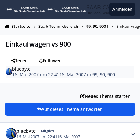
Zum Inhalt springen
SAAB CARS
Anmelden
Die Saab Gemeinschaft
Startseite
Saab Technikbereich
99, 90, 900 I
Einkaufwage
Einkaufwagen vs 900
Teilen
Follower
bluebyte
16. Mai 2007 um 22:41
16. Mai 2007
in
99, 90, 900 I
Neues Thema starten
Auf dieses Thema antworten
Autor-Statistiken
bluebyte
Mitglied
16. Mai 2007 um 22:41
16. Mai 2007