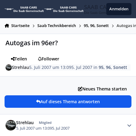
Zum Inhalt springen
SAAB CARS
Anmelden
Die Saab Gemeinschaft
Startseite
Saab Technikbereich
95, 96, Sonett
Autogas i
Autogas im 96er?
Teilen
Follower
Strehlau
5. Juli 2007 um 13:09
5. Jul 2007
in
95, 96, Sonett
Neues Thema starten
Auf dieses Thema antworten
Autor-Statistiken
Strehlau
Mitglied
5. Juli 2007 um 13:09
5. Jul 2007