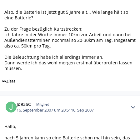
Also, die Batterie ist jetzt gut 5 Jahre alt... Wie lange hält so
eine Batterie?
Zu der Frage bezüglich Kurzstrecken:
Ich fahre in der Woche immer 10km zur Arbeit und dann bei
Außendienstterminen nochmal so 20-30km am Tag. Insgesamt
also ca. 50km pro Tag.
Die Beleuchtung habe ich allerdings immer an.
Dann werde ich das wohl morgen erstmal überprüfen lassen
müssen.
Zitat
Autor-Statistiken
Jo93SC
Mitglied
16. September 2007 um 20:51
16. Sep 2007
Hallo,
nach 5 Jahren kann so eine Batterie schon mal hin sein, das