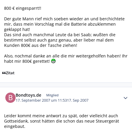
800 € eingesparrt!!
Der gute Mann rief mich soeben wieder an und berchichtete
mir, dass mein Vorschlag mal die Batterie abzuklemmen
geklappt hat!
Das sind auch manchmal Leute da bei Saab; wußten die
bestimmt selbst auch ganz genau, aber lieber mal dem
Kunden 800€ aus der Tasche ziehen!
Also, nochmal danke an alle die mir weitergeholfen haben! Ihr
habt mir 800€ gerettet!
Zitat
Autor-Statistiken
Bondtoys.de
Mitglied
17. September 2007 um 11:53
17. Sep 2007
Leider kommt meine antwort zu spät, oder vielleicht auch
Gottseidank, sonst hätten die schon das neue Steuergerät
eingebaut.