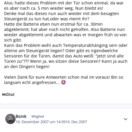
Also, hatte dieses Problem mit der Tür schon einmal, da war
es aber nach ca. 5 min wieder weg. Nun bleibt es!
Denke mal das dieses nun auch wieder mit dem besagten
Steuergerät zu tun hat,oder was meint ihr?
Hatte die Batterie eben nun erstmal für ca. 30min
abgeklemmt; hat aber noch nicht geholfen. Also Batterie nun
wieder abgeklemmt und abwarten was er morgen früh so von
sich gibt.
Kann das Problem wohl auch Temperaturabhänging sein oder
alleine am Steuergerät liegen? Oder gibt es irgendwelche
Sensoren für die Türen, damit das Auto weiß: "Jetzt sind alle
Türen zu"??? Wenn ja, wo sitzen diese Sensoren? Kann ja auch
an den Dingern liegen!
Vielen Dank für eure Antworten schon mal im voraus! Bin so
langsam echt angefressen...
Zitat
Autor-Statistiken
Bsink
Mitglied
16. Dezember 2007 um 14:39
16. Dez 2007