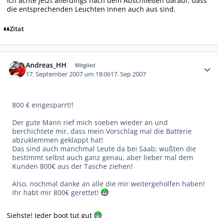
Ich achte jetzt allerdings nach dem Abschließen darauf, dass
die entsprechenden Leuchten innen auch aus sind.
Zitat
Autor-Statistiken
Andreas_HH
Mitglied
17. September 2007 um 18:06
17. Sep 2007
800 € eingesparrt!!
Der gute Mann rief mich soeben wieder an und
berchichtete mir, dass mein Vorschlag mal die Batterie
abzuklemmen geklappt hat!
Das sind auch manchmal Leute da bei Saab; wußten die
bestimmt selbst auch ganz genau, aber lieber mal dem
Kunden 800€ aus der Tasche ziehen!
Also, nochmal danke an alle die mir weitergeholfen haben!
Ihr habt mir 800€ gerettet!
Siehste! Jeder boot tut gut