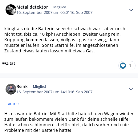
Autor-Statistiken
Metalldetektor
Mitglied
16. September 2007 um 05:01
16. Sep 2007
klingt als ob die Batterie seeeehr schwach wär - aber noch
nicht tot. (bis ca. 10 kph) Anschieben, zweiter Gang rein,
Kupplung kommen lassen, Vollgas - gas kurz weg, dann
müsste er laufen. Sonst Starthilfe, im angeschlossenen
Zustand etwas laufen lassen mit etwas Gas.
Zitat
1
Autor-Statistiken
Bsink
Mitglied
16. September 2007 um 14:10
16. Sep 2007
AUTOR
Hi, es war die Battrie! Mit Starthilfe hab ich den Wagen wieder
zum laufen bekommen! Vielen Dank für deine schnelle Hilfe!
Hatte schon schlimmeres befürchtet, da ich vorher noch nie
Probleme mit der Batterie hatte!