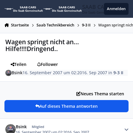
Zum Inhalt springen
SAAB CARS
Anmelden
Die Saab Gemeinschaft
Startseite
Saab Technikbereich
9-3 II
Wagen springt nicht
Wagen springt nicht an...
Hilfe!!!!Dringend..
Teilen
Follower
Bsink
16. September 2007 um 02:20
16. Sep 2007
in
9-3 II
Neues Thema starten
Auf dieses Thema antworten
Autor-Statistiken
Bsink
Mitglied
16. September 2007 um 02:20
16. Sep 2007