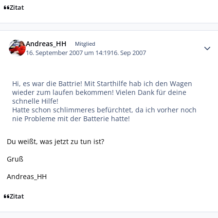
Zitat
Autor-Statistiken
Andreas_HH
Mitglied
16. September 2007 um 14:19
16. Sep 2007
Hi, es war die Battrie! Mit Starthilfe hab ich den Wagen
wieder zum laufen bekommen! Vielen Dank für deine
schnelle Hilfe!
Hatte schon schlimmeres befürchtet, da ich vorher noch
nie Probleme mit der Batterie hatte!
Du weißt, was jetzt zu tun ist?
Gruß
Andreas_HH
Zitat