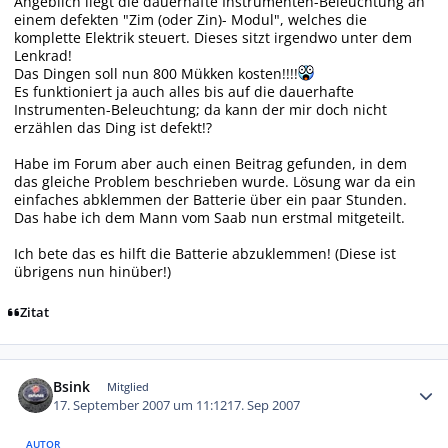
Angeblich liegt die dauerhafte Instrumenten-Beleuchtung an
einem defekten "Zim (oder Zin)- Modul", welches die
komplette Elektrik steuert. Dieses sitzt irgendwo unter dem
Lenkrad!
Das Dingen soll nun 800 Mükken kosten!!!!
Es funktioniert ja auch alles bis auf die dauerhafte
Instrumenten-Beleuchtung; da kann der mir doch nicht
erzählen das Ding ist defekt!?
Habe im Forum aber auch einen Beitrag gefunden, in dem
das gleiche Problem beschrieben wurde. Lösung war da ein
einfaches abklemmen der Batterie über ein paar Stunden.
Das habe ich dem Mann vom Saab nun erstmal mitgeteilt.
Ich bete das es hilft die Batterie abzuklemmen! (Diese ist
übrigens nun hinüber!)
Zitat
Autor-Statistiken
Bsink
Mitglied
17. September 2007 um 11:12
17. Sep 2007
AUTOR