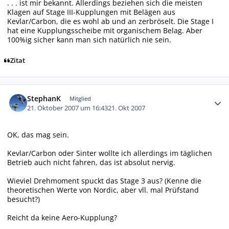
. . . ist mir bekannt. Allerdings beziehen sich die meisten
Klagen auf Stage III-Kupplungen mit Belägen aus
Kevlar/Carbon, die es wohl ab und an zerbröselt. Die Stage I
hat eine Kupplungsscheibe mit organischem Belag. Aber
100%ig sicher kann man sich natürlich nie sein.
Zitat
Autor-Statistiken
StephanK
Mitglied
21. Oktober 2007 um 16:43
21. Okt 2007
OK, das mag sein.
Kevlar/Carbon oder Sinter wollte ich allerdings im täglichen
Betrieb auch nicht fahren, das ist absolut nervig.
Wieviel Drehmoment spuckt das Stage 3 aus? (Kenne die
theoretischen Werte von Nordic, aber vll. mal Prüfstand
besucht?)
Reicht da keine Aero-Kupplung?