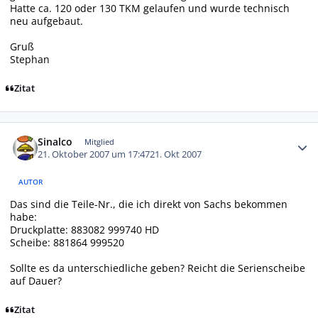
Hatte ca. 120 oder 130 TKM gelaufen und wurde technisch
neu aufgebaut.
Gruß
Stephan
Zitat
Autor-Statistiken
Sinalco
Mitglied
21. Oktober 2007 um 17:47
21. Okt 2007
AUTOR
Das sind die Teile-Nr., die ich direkt von Sachs bekommen
habe:
Druckplatte: 883082 999740 HD
Scheibe: 881864 999520
Sollte es da unterschiedliche geben? Reicht die Serienscheibe
auf Dauer?
Zitat