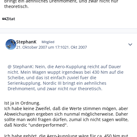
bringt ein aehnliches Drehmoment, und zwar nicht nur
theoretisch.
Zitat
Autor-Statistiken
StephanK
Mitglied
21. Oktober 2007 um 17:10
21. Okt 2007
@ StephanK: Nein, die Aero-Kupplung reicht auf Dauer
nicht. Mein Wagen wuppt irgendwas bei 430 Nm auf die
Scheibe, und das ist einfach zuviel fuer die
Serienkupplung. Nordic III bringt ein aehnliches
Drehmoment, und zwar nicht nur theoretisch.
Ist ja in Ordnung.
Ich habe keine Zweifel, daß die Werte stimmen mögen, aber
Abweichungen ergeben sich nunmal möglicherweise. Daher
sollte man wohl fragen dürfen, zumal ich nicht sagen wollte,
daß Nordic "underperformed".
Ich habe gehört, die Aero-kupplung wäre für ca. 450 Nm gut.