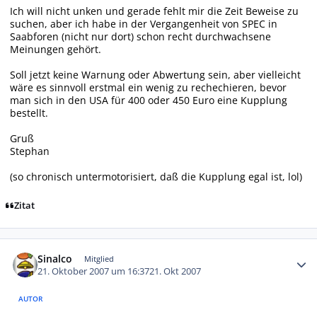
Ich will nicht unken und gerade fehlt mir die Zeit Beweise zu
suchen, aber ich habe in der Vergangenheit von SPEC in
Saabforen (nicht nur dort) schon recht durchwachsene
Meinungen gehört.
Soll jetzt keine Warnung oder Abwertung sein, aber vielleicht
wäre es sinnvoll erstmal ein wenig zu rechechieren, bevor
man sich in den USA für 400 oder 450 Euro eine Kupplung
bestellt.
Gruß
Stephan
(so chronisch untermotorisiert, daß die Kupplung egal ist, lol)
Zitat
Autor-Statistiken
Sinalco
Mitglied
21. Oktober 2007 um 16:37
21. Okt 2007
AUTOR