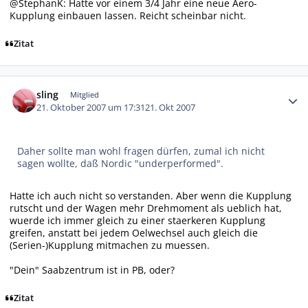
@StephanK: Hatte vor einem 3/4 Jahr eine neue Aero-
Kupplung einbauen lassen. Reicht scheinbar nicht.
Zitat
Autor-Statistiken
sling
Mitglied
21. Oktober 2007 um 17:31
21. Okt 2007
Daher sollte man wohl fragen dürfen, zumal ich nicht
sagen wollte, daß Nordic "underperformed".
Hatte ich auch nicht so verstanden. Aber wenn die Kupplung
rutscht und der Wagen mehr Drehmoment als ueblich hat,
wuerde ich immer gleich zu einer staerkeren Kupplung
greifen, anstatt bei jedem Oelwechsel auch gleich die
(Serien-)Kupplung mitmachen zu muessen.
"Dein" Saabzentrum ist in PB, oder?
Zitat