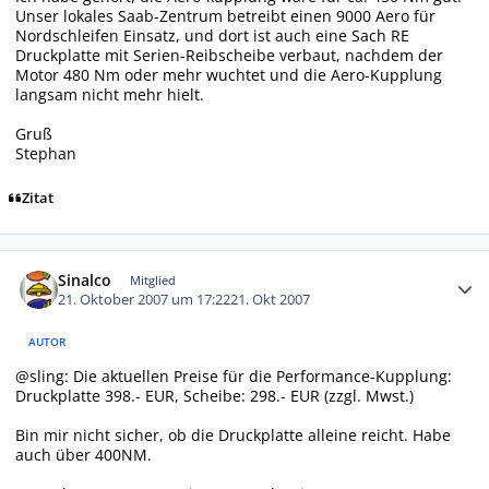
Unser lokales Saab-Zentrum betreibt einen 9000 Aero für
Nordschleifen Einsatz, und dort ist auch eine Sach RE
Druckplatte mit Serien-Reibscheibe verbaut, nachdem der
Motor 480 Nm oder mehr wuchtet und die Aero-Kupplung
langsam nicht mehr hielt.
Gruß
Stephan
Zitat
Autor-Statistiken
Sinalco
Mitglied
21. Oktober 2007 um 17:22
21. Okt 2007
AUTOR
@sling: Die aktuellen Preise für die Performance-Kupplung:
Druckplatte 398.- EUR, Scheibe: 298.- EUR (zzgl. Mwst.)
Bin mir nicht sicher, ob die Druckplatte alleine reicht. Habe
auch über 400NM.