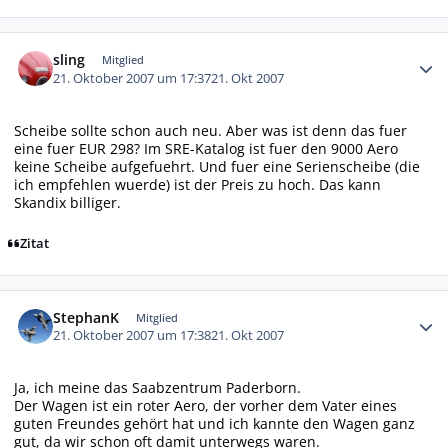
Autor-Statistiken
sling
Mitglied
21. Oktober 2007 um 17:37
21. Okt 2007
Scheibe sollte schon auch neu. Aber was ist denn das fuer
eine fuer EUR 298? Im SRE-Katalog ist fuer den 9000 Aero
keine Scheibe aufgefuehrt. Und fuer eine Serienscheibe (die
ich empfehlen wuerde) ist der Preis zu hoch. Das kann
Skandix billiger.
Zitat
Autor-Statistiken
StephanK
Mitglied
21. Oktober 2007 um 17:38
21. Okt 2007
Ja, ich meine das Saabzentrum Paderborn.
Der Wagen ist ein roter Aero, der vorher dem Vater eines
guten Freundes gehört hat und ich kannte den Wagen ganz
gut, da wir schon oft damit unterwegs waren.