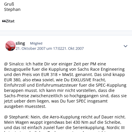
Gruß
Stephan
Zitat
Autor-Statistiken
sling
Mitglied
21. Oktober 2007 um 17:02
21. Okt 2007
@ Sinalco: Ich hatte Dir vor einiger Zeit per PM eine
Bezugsquelle fuer die Kupplung von Sachs Race Engineering
und den Preis von EUR 318 + MwSt. genannt. Das sind knapp
EUR 380, also etwa soviel, wie Du EXKLUSIVE Fracht,
Einfuhrzoll und Einfuhrumsatzsteuer fuer die SPEC-Kupplung
berappen musst. Ich kann mir nicht vorstellen, dass die
Sachs-Preise zwischenzeitlich so hochgegangen sind, dass sie
jetzt ueber dem liegen, was Du fuer SPEC insgesamt
ausgeben muesstest.
@ StephanK: Nein, die Aero-Kupplung reicht auf Dauer nicht.
Mein Wagen wuppt irgendwas bei 430 Nm auf die Scheibe,
und das ist einfach zuviel fuer die Serienkupplung. Nordic III