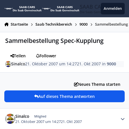
Zum Inhalt springen
SAAB CARS
Anmelden
Die Saab Gemeinschaft
Startseite
Saab Technikbereich
9000
Sammelbestellung
Sammelbestellung Spec-Kupplung
Teilen
Follower
Sinalco
21. Oktober 2007 um 14:27
21. Okt 2007
in
9000
Neues Thema starten
Auf dieses Thema antworten
Autor-Statistiken
Sinalco
Mitglied
21. Oktober 2007 um 14:27
21. Okt 2007