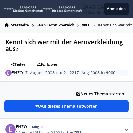
Zum Inhalt springen
SAAB CARS
Anmelden
Die Saab Gemeinschaft
Startseite
Saab Technikbereich
9000
Kennt sich wer mit
Kennt sich wer mit der Aeroverkleidung
aus?
Teilen
Follower
ENZO
17. August 2008 um 21:22
17. Aug 2008
in
9000
Neues Thema starten
Auf dieses Thema antworten
Autor-Statistiken
ENZO
Mitglied
17. August 2008 um 21:22
17. Aug 2008