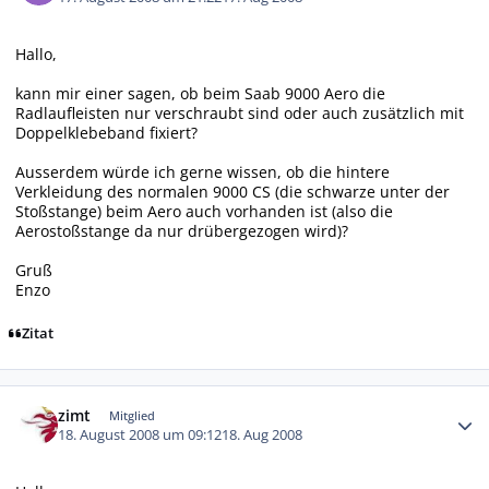
Hallo,
kann mir einer sagen, ob beim Saab 9000 Aero die
Radlaufleisten nur verschraubt sind oder auch zusätzlich mit
Doppelklebeband fixiert?
Ausserdem würde ich gerne wissen, ob die hintere
Verkleidung des normalen 9000 CS (die schwarze unter der
Stoßstange) beim Aero auch vorhanden ist (also die
Aerostoßstange da nur drübergezogen wird)?
Gruß
Enzo
Zitat
Autor-Statistiken
zimt
Mitglied
18. August 2008 um 09:12
18. Aug 2008