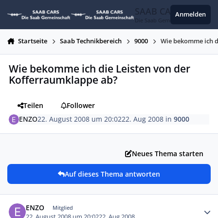
Zum Inhalt springen
SAAB CARS
Anmelden
Die Saab Gemeinschaft
Startseite
Saab Technikbereich
9000
Wie bekomme ich d
Wie bekomme ich die Leisten von der
Kofferraumklappe ab?
Teilen
Follower
ENZO
22. August 2008 um 20:02
22. Aug 2008
in
9000
Neues Thema starten
Auf dieses Thema antworten
Autor-Statistiken
ENZO
Mitglied
22. August 2008 um 20:02
22. Aug 2008