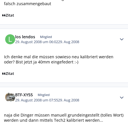
falsch zusammengebaut
Zitat
Autor-Statistiken
los lendos
Mitglied
29. August 2008 um 06:02
29. Aug 2008
Ich denke mal die müssen sowieso neu kalibriert werden
oder? Bist jetzt ja 40mm eingefedert :-)
Zitat
Autor-Statistiken
BTF-XY55
Mitglied
29. August 2008 um 07:55
29. Aug 2008
naja die Dinger müssen manuell grundeingestellt (tolles Wort)
werden und dann mittels Tech2 kalibriert werden...