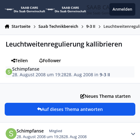
Zum Inhalt springen
SAAB CARS
Anmelden
Die Saab Gemeinschaft
Startseite
Saab Technikbereich
9-3 II
Leuchtweitenreguli
Leuchtweitenregulierung kallibrieren
Teilen
Follower
Schimpfanse
28. August 2008 um 19:28
28. Aug 2008
in
9-3 II
Neues Thema starten
Auf dieses Thema antworten
Autor-Statistiken
Schimpfanse
Mitglied
28. August 2008 um 19:28
28. Aug 2008