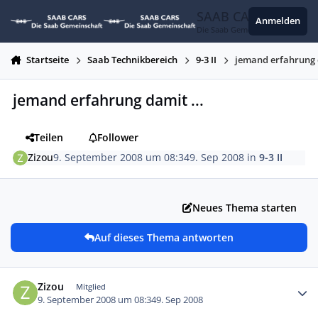
Zum Inhalt springen
SAAB CARS
Anmelden
Die Saab Gemeinschaft
Startseite
Saab Technikbereich
9-3 II
jemand erfahrung d
jemand erfahrung damit ...
Teilen
Follower
Zizou
9. September 2008 um 08:34
9. Sep 2008
in
9-3 II
Neues Thema starten
Auf dieses Thema antworten
Autor-Statistiken
Zizou
Mitglied
9. September 2008 um 08:34
9. Sep 2008