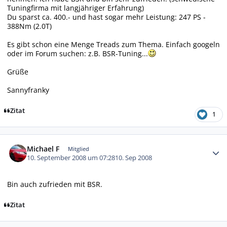
Tuningfirma mit langjähriger Erfahrung)
Du sparst ca. 400.- und hast sogar mehr Leistung: 247 PS -
388Nm (2.0T)
Es gibt schon eine Menge Treads zum Thema. Einfach googeln
oder im Forum suchen: z.B. BSR-Tuning...
Grüße
Sannyfranky
Zitat
1
Autor-Statistiken
Michael F
Mitglied
10. September 2008 um 07:28
10. Sep 2008
Bin auch zufrieden mit BSR.
Zitat