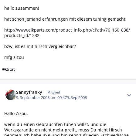
hallo zusammen!
hat schon jemand erfahrungen mit diesem tuning gemacht:
http://www.elkparts.com/product_info.php/cPath/76_160_838/
products_id/1232
bzw. ist es mit hirsch vergleichbar?
mfg zizou
Zitat
Autor-Statistiken
Sannyfranky
Mitglied
9. September 2008 um 09:47
9. Sep 2008
Hallo Zizou,
wenn du einen Gebrauchten tunen willst, und die
Werksgarantie eh nicht mehr greift, muss Du nicht Hirsch
nehmen. Ich habe BSR und bin sehr zufrieden. (schwedische