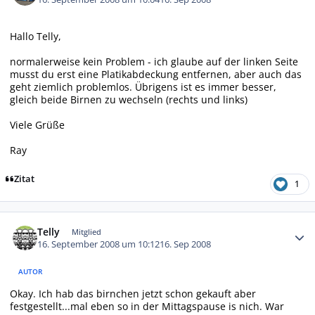
Hallo Telly,
normalerweise kein Problem - ich glaube auf der linken Seite
musst du erst eine Platikabdeckung entfernen, aber auch das
geht ziemlich problemlos. Übrigens ist es immer besser,
gleich beide Birnen zu wechseln (rechts und links)
Viele Grüße
Ray
Zitat
1
Autor-Statistiken
Telly
Mitglied
16. September 2008 um 10:12
16. Sep 2008
AUTOR
Okay. Ich hab das birnchen jetzt schon gekauft aber
festgestellt...mal eben so in der Mittagspause is nich. War