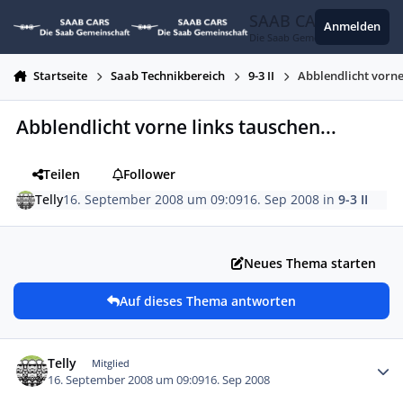
Zum Inhalt springen
SAAB CARS
Anmelden
Die Saab Gemeinschaft
Startseite
Saab Technikbereich
9-3 II
Abblendlicht vorne
Abblendlicht vorne links tauschen...
Teilen
Follower
Telly
16. September 2008 um 09:09
16. Sep 2008
in
9-3 II
Neues Thema starten
Auf dieses Thema antworten
Autor-Statistiken
Telly
Mitglied
16. September 2008 um 09:09
16. Sep 2008