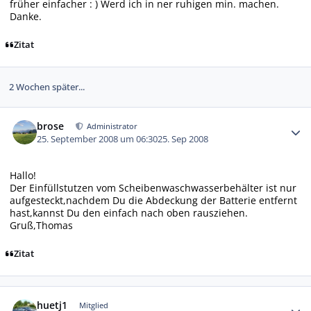
früher einfacher : ) Werd ich in ner ruhigen min. machen.
Danke.
Zitat
2 Wochen später...
Autor-Statistiken
brose
Administrator
25. September 2008 um 06:30
25. Sep 2008
Hallo!
Der Einfüllstutzen vom Scheibenwaschwasserbehälter ist nur
aufgesteckt,nachdem Du die Abdeckung der Batterie entfernt
hast,kannst Du den einfach nach oben rausziehen.
Gruß,Thomas
Zitat
Autor-Statistiken
huetj1
Mitglied