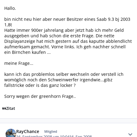
Hallo.
bin nicht neu hier aber neuer Besitzer eines Saab 9.3 bj 2003
1,8t
Hatte immer 900er jahrelang aber jetzt hab ich mehr Geld
ausgegeben und hab schon die erste Frage. Die nette
Displayanzeige hat mich gestern auf das kaputte abblendlicht
aufmerksam gemacht. Vorne links. Ich geh nachher schnell
ein Birnchen kaufen ...
meine Frage...
kann ich das problemlos selber wechseln oder verstell ich
womöglich noch den Schweinwerfer irgendwie...gibz
fallstricke oder is das ganz locker ?
Sorry wegen der greenhorn Frage..
Zitat
Autor-Statistiken
RayChance
Mitglied
16. September 2008 um 10:04
16. Sep 2008