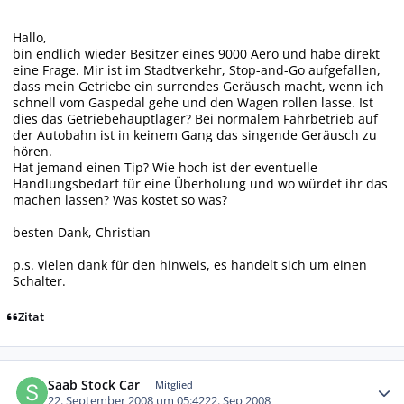
Hallo,
bin endlich wieder Besitzer eines 9000 Aero und habe direkt
eine Frage. Mir ist im Stadtverkehr, Stop-and-Go aufgefallen,
dass mein Getriebe ein surrendes Geräusch macht, wenn ich
schnell vom Gaspedal gehe und den Wagen rollen lasse. Ist
dies das Getriebehauptlager? Bei normalem Fahrbetrieb auf
der Autobahn ist in keinem Gang das singende Geräusch zu
hören.
Hat jemand einen Tip? Wie hoch ist der eventuelle
Handlungsbedarf für eine Überholung und wo würdet ihr das
machen lassen? Was kostet so was?
besten Dank, Christian
p.s. vielen dank für den hinweis, es handelt sich um einen
Schalter.
Zitat
Autor-Statistiken
Saab Stock Car
Mitglied
22. September 2008 um 05:42
22. Sep 2008