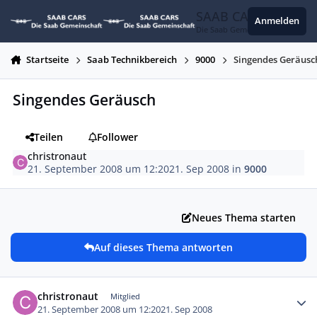
Zum Inhalt springen
SAAB CARS
Anmelden
Die Saab Gemeinschaft
Startseite
Saab Technikbereich
9000
Singendes Geräusc
Singendes Geräusch
Teilen
Follower
christronaut
21. September 2008 um 12:20
21. Sep 2008
in
9000
Neues Thema starten
Auf dieses Thema antworten
Autor-Statistiken
christronaut
Mitglied
21. September 2008 um 12:20
21. Sep 2008