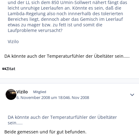
und der LL sich dem 850 U/min-Sollwert nähert fängt das
leicht unruhige Leerlaufen an. Könnte es sein, daß die
Lambda-Regelung also noch innnerhalb des tolerierten
Bereiches liegt, dennoch aber das Gemisch im Leerlauf
etwas zu mager bzw. zu fett ist und somit die
Laufprobleme verursacht?
Vizilo
DA könnte auch der Temperaturfühler der Übeltäter sein.....
Zitat
Autor-Statistiken
Vizilo
Mitglied
6. November 2008 um 18:04
6. Nov 2008
DA könnte auch der Temperaturfühler der Übeltäter
sein.....
Beide gemessen und für gut befunden.