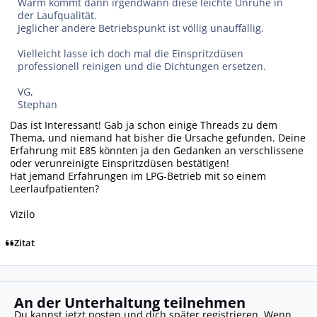
Warm kommt dann irgendwann diese leichte Unruhe in
der Laufqualität.
Jeglicher andere Betriebspunkt ist völlig unauffällig.
Vielleicht lasse ich doch mal die Einspritzdüsen
professionell reinigen und die Dichtungen ersetzen.
VG,
Stephan
Das ist Interessant! Gab ja schon einige Threads zu dem
Thema, und niemand hat bisher die Ursache gefunden. Deine
Erfahrung mit E85 könnten ja den Gedanken an verschlissene
oder verunreinigte Einspritzdüsen bestätigen!
Hat jemand Erfahrungen im LPG-Betrieb mit so einem
Leerlaufpatienten?
Vizilo
Zitat
An der Unterhaltung teilnehmen
Du kannst jetzt posten und dich später registrieren. Wenn