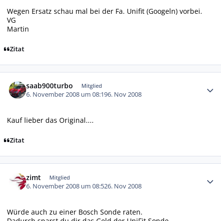
Wegen Ersatz schau mal bei der Fa. Unifit (Googeln) vorbei.
VG
Martin
Zitat
Autor-Statistiken
saab900turbo
Mitglied
6. November 2008 um 08:19
6. Nov 2008
Kauf lieber das Original....
Zitat
Autor-Statistiken
zimt
Mitglied
6. November 2008 um 08:52
6. Nov 2008
Würde auch zu einer Bosch Sonde raten.
Dadurch sparst du dir das Geld der UniFit Sonde.