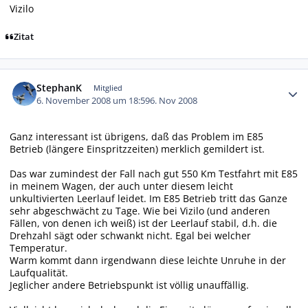
Vizilo
Zitat
Autor-Statistiken
StephanK
Mitglied
6. November 2008 um 18:59
6. Nov 2008
Ganz interessant ist übrigens, daß das Problem im E85
Betrieb (längere Einspritzzeiten) merklich gemildert ist.
Das war zumindest der Fall nach gut 550 Km Testfahrt mit E85
in meinem Wagen, der auch unter diesem leicht
unkultivierten Leerlauf leidet. Im E85 Betrieb tritt das Ganze
sehr abgeschwächt zu Tage. Wie bei Vizilo (und anderen
Fällen, von denen ich weiß) ist der Leerlauf stabil, d.h. die
Drehzahl sägt oder schwankt nicht. Egal bei welcher
Temperatur.
Warm kommt dann irgendwann diese leichte Unruhe in der
Laufqualität.
Jeglicher andere Betriebspunkt ist völlig unauffällig.