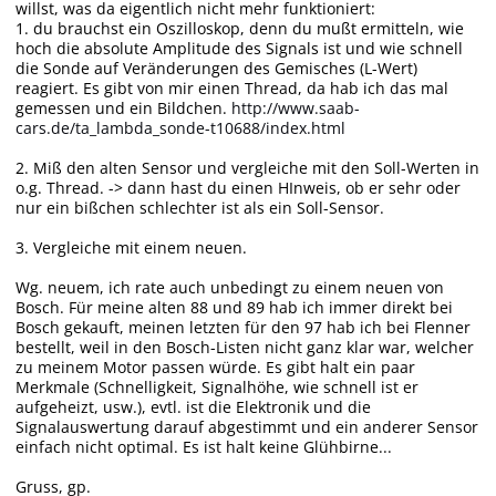
willst, was da eigentlich nicht mehr funktioniert:
1. du brauchst ein Oszilloskop, denn du mußt ermitteln, wie
hoch die absolute Amplitude des Signals ist und wie schnell
die Sonde auf Veränderungen des Gemisches (L-Wert)
reagiert. Es gibt von mir einen Thread, da hab ich das mal
gemessen und ein Bildchen.
http://www.saab-
cars.de/ta_lambda_sonde-t10688/index.html
2. Miß den alten Sensor und vergleiche mit den Soll-Werten in
o.g. Thread. -> dann hast du einen HInweis, ob er sehr oder
nur ein bißchen schlechter ist als ein Soll-Sensor.
3. Vergleiche mit einem neuen.
Wg. neuem, ich rate auch unbedingt zu einem neuen von
Bosch. Für meine alten 88 und 89 hab ich immer direkt bei
Bosch gekauft, meinen letzten für den 97 hab ich bei Flenner
bestellt, weil in den Bosch-Listen nicht ganz klar war, welcher
zu meinem Motor passen würde. Es gibt halt ein paar
Merkmale (Schnelligkeit, Signalhöhe, wie schnell ist er
aufgeheizt, usw.), evtl. ist die Elektronik und die
Signalauswertung darauf abgestimmt und ein anderer Sensor
einfach nicht optimal. Es ist halt keine Glühbirne...
Gruss, gp.