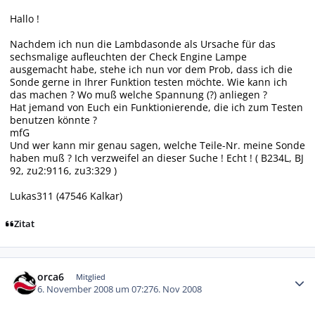
Hallo !
Nachdem ich nun die Lambdasonde als Ursache für das
sechsmalige aufleuchten der Check Engine Lampe
ausgemacht habe, stehe ich nun vor dem Prob, dass ich die
Sonde gerne in Ihrer Funktion testen möchte. Wie kann ich
das machen ? Wo muß welche Spannung (?) anliegen ?
Hat jemand von Euch ein Funktionierende, die ich zum Testen
benutzen könnte ?
mfG
Und wer kann mir genau sagen, welche Teile-Nr. meine Sonde
haben muß ? Ich verzweifel an dieser Suche ! Echt ! ( B234L, BJ
92, zu2:9116, zu3:329 )
Lukas311 (47546 Kalkar)
Zitat
Autor-Statistiken
orca6
Mitglied
6. November 2008 um 07:27
6. Nov 2008