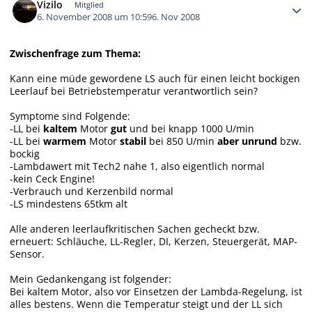
Vizilo
Mitglied
6. November 2008 um 10:59
6. Nov 2008
Zwischenfrage zum Thema:
Kann eine müde gewordene LS auch für einen leicht bockigen
Leerlauf bei Betriebstemperatur verantwortlich sein?
Symptome sind Folgende:
-LL bei
kaltem
Motor
gut
und bei knapp 1000 U/min
-LL bei
warmem
Motor
stabil
bei 850 U/min
aber unrund
bzw.
bockig
-Lambdawert mit Tech2 nahe 1, also eigentlich normal
-kein Ceck Engine!
-Verbrauch und Kerzenbild normal
-LS mindestens 65tkm alt
Alle anderen leerlaufkritischen Sachen gecheckt bzw.
erneuert: Schläuche, LL-Regler, DI, Kerzen, Steuergerät, MAP-
Sensor.
Mein Gedankengang ist folgender:
Bei kaltem Motor, also vor Einsetzen der Lambda-Regelung, ist
alles bestens. Wenn die Temperatur steigt und der LL sich