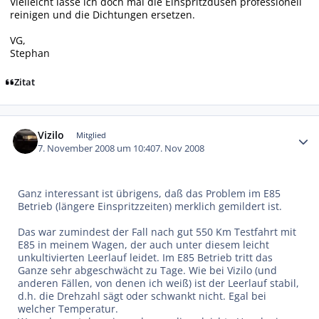
Vielleicht lasse ich doch mal die Einspritzdüsen professionell
reinigen und die Dichtungen ersetzen.
VG,
Stephan
Zitat
Autor-Statistiken
Vizilo
Mitglied
7. November 2008 um 10:40
7. Nov 2008
Ganz interessant ist übrigens, daß das Problem im E85
Betrieb (längere Einspritzzeiten) merklich gemildert ist.
Das war zumindest der Fall nach gut 550 Km Testfahrt mit
E85 in meinem Wagen, der auch unter diesem leicht
unkultivierten Leerlauf leidet. Im E85 Betrieb tritt das
Ganze sehr abgeschwächt zu Tage. Wie bei Vizilo (und
anderen Fällen, von denen ich weiß) ist der Leerlauf stabil,
d.h. die Drehzahl sägt oder schwankt nicht. Egal bei
welcher Temperatur.