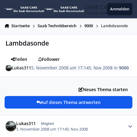
Zum Inhalt springen
SAAB CARS
Anmelden
Die Saab Gemeinschaft
Startseite
Saab Technikbereich
9000
Lambdasonde
Lambdasonde
Teilen
Follower
Lukas311
5. November 2008 um 17:14
5. Nov 2008
in
9000
Neues Thema starten
Auf dieses Thema antworten
Autor-Statistiken
Lukas311
Mitglied
5. November 2008 um 17:14
5. Nov 2008