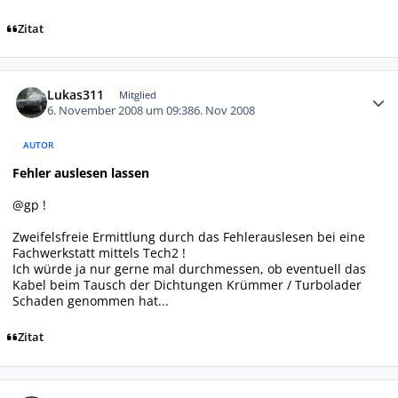
Zitat
Autor-Statistiken
Lukas311
Mitglied
6. November 2008 um 09:38
6. Nov 2008
AUTOR
Fehler auslesen lassen
@gp !
Zweifelsfreie Ermittlung durch das Fehlerauslesen bei eine
Fachwerkstatt mittels Tech2 !
Ich würde ja nur gerne mal durchmessen, ob eventuell das
Kabel beim Tausch der Dichtungen Krümmer / Turbolader
Schaden genommen hat...
Zitat
Autor-Statistiken