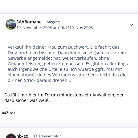
Autor-Statistiken
SAABomane
Mitglied
19. November 2008 um 16:14
19. Nov 2008
Verkauf ihn deiner Frau zum Buchwert. Die faehrt das
Ding noch nen bischen. Dann kann sie es (sofern sie kein
Gewerbe angemeldet hat) weiterverkaufen, ohne
Gewaehrleistung geben zu muessen. Es gibt da allerdings
auch irgendwelche Urteile zu. Ich wuerde ggfs. mal mit
einem Anwalt deines Vertrauens sprechen - nicht das die
dir nen Strick daraus drehen...
Da fällt mir hier im Forum mindestens ein Anwalt ein, der
dazu sicher was weiß.
Zitat
Autor-Statistiken
hb-ex
Administrator