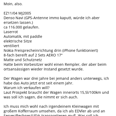
Moin, also.
EZ11/04 MJ2005
Denso Navi (GPS-Antenne immo kaputt, würde ich aber
ersetzen lassen.)
ca 116.000 gelaufen.
Laserrot
Automatik, mit paddle
elektrische Sitze
ventiliert
Nokia Freisprecheinrichtung drin (iPhone funktioniert)
8-fach bereift auf 2 Sets AERO 17"
Matte und Schutznetz
Hatte beim Vorbesitzer wohl einen Rempler, der aber beim
ortsansässigen wieder Instand gesetzt wurde.
Der Wagen war drei Jahre bei jemand anders unterwegs, ich
habe das Auto jetzt erst seit einem Jahr.
Warum ich verkaufen will?
Laut Prospekt braucht der Wagen innerorts 15,5l/100km und
was soll ich sagen, die nimmt er sich auch.
Ich muss mich wohl nach irgendeinem Kleinwagen mit
großem Kofferraum umsehen, da ich als EDVler ab und an
Server/Rechner/USVs transportieren muß. Was soll ich