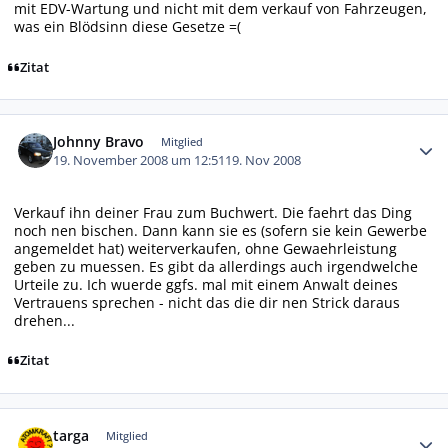
mit EDV-Wartung und nicht mit dem verkauf von Fahrzeugen,
was ein Blödsinn diese Gesetze =(
Zitat
Autor-Statistiken
Johnny Bravo
Mitglied
19. November 2008 um 12:51
19. Nov 2008
Verkauf ihn deiner Frau zum Buchwert. Die faehrt das Ding
noch nen bischen. Dann kann sie es (sofern sie kein Gewerbe
angemeldet hat) weiterverkaufen, ohne Gewaehrleistung
geben zu muessen. Es gibt da allerdings auch irgendwelche
Urteile zu. Ich wuerde ggfs. mal mit einem Anwalt deines
Vertrauens sprechen - nicht das die dir nen Strick daraus
drehen...
Zitat
Autor-Statistiken
targa
Mitglied