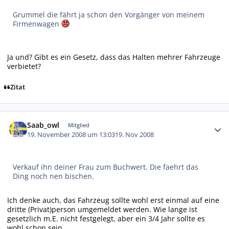
Grummel die fährt ja schon den Vorgänger von meinem
Firmenwagen
Ja und? Gibt es ein Gesetz, dass das Halten mehrer Fahrzeuge
verbietet?
Zitat
Autor-Statistiken
Saab_owl
Mitglied
19. November 2008 um 13:03
19. Nov 2008
Verkauf ihn deiner Frau zum Buchwert. Die faehrt das
Ding noch nen bischen.
Ich denke auch, das Fahrzeug sollte wohl erst einmal auf eine
dritte (Privat)person umgemeldet werden. Wie lange ist
gesetzlich m.E. nicht festgelegt, aber ein 3/4 Jahr sollte es
wohl schon sein.