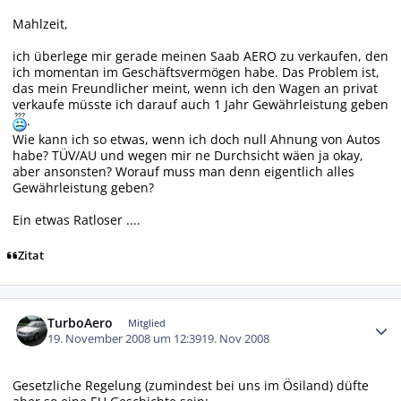
Mahlzeit,
ich überlege mir gerade meinen Saab AERO zu verkaufen, den
ich momentan im Geschäftsvermögen habe. Das Problem ist,
das mein Freundlicher meint, wenn ich den Wagen an privat
verkaufe müsste ich darauf auch 1 Jahr Gewährleistung geben
.
Wie kann ich so etwas, wenn ich doch null Ahnung von Autos
habe? TÜV/AU und wegen mir ne Durchsicht wäen ja okay,
aber ansonsten? Worauf muss man denn eigentlich alles
Gewährleistung geben?
Ein etwas Ratloser ....
Zitat
Autor-Statistiken
TurboAero
Mitglied
19. November 2008 um 12:39
19. Nov 2008
Gesetzliche Regelung (zumindest bei uns im Ösiland) düfte