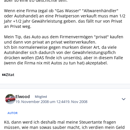
aber so eine EU Geschichte sein:
Wenn eine Firma (egal ob "Gas Wasser" "Altwarenhändler"
oder Autohandel) an eine Privatperson verkauft muss man 1/2
Jahr +1/2 jahr Gewährleistung geben. das fällt nur von Privat
an Privat weg.
Mein Tip, das Auto aus dem Firmenvermögen "privat" kaufen
und dann von privat an privat weiterverkaufen.
Ich bin normalerweise gegen murksen dieser Art, da viele
Autohändler sich dadurch von der Gewährleistungspflich
drücken wollen (DAS finde ich unseriös), aber in diesem Falle
(wenn die Firma nix mit Autos zu tun hat) akzeptabel.
Zitat
Autor-Statistiken
Elwood
Mitglied
19. November 2008 um 12:44
19. Nov 2008
AUTOR
Kö, dann werd ich deshalb mal meine Steuertante fragen
müssen, wie man sowas sauber macht, ich verdien mein Geld