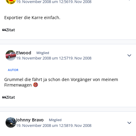
19. November 2008 um 12:56
19. Nov 2008
Exportier die Karre einfach.
Zitat
Autor-Statistiken
Elwood
Mitglied
19. November 2008 um 12:57
19. Nov 2008
AUTOR
Grummel die fährt ja schon den Vorgänger von meinem
Firmenwagen
Zitat
Autor-Statistiken
Johnny Bravo
Mitglied
19. November 2008 um 12:58
19. Nov 2008