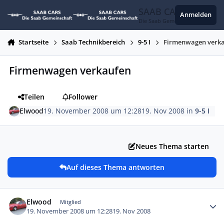
Zum Inhalt springen
SAAB CARS
Anmelden
Die Saab Gemeinschaft
Startseite
Saab Technikbereich
9-5 I
Firmenwagen verk
Firmenwagen verkaufen
Teilen
Follower
Elwood
19. November 2008 um 12:28
19. Nov 2008
in
9-5 I
Neues Thema starten
Auf dieses Thema antworten
Autor-Statistiken
Elwood
Mitglied
19. November 2008 um 12:28
19. Nov 2008