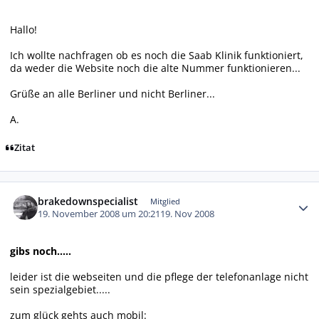
Hallo!
Ich wollte nachfragen ob es noch die Saab Klinik funktioniert,
da weder die Website noch die alte Nummer funktionieren...
Grüße an alle Berliner und nicht Berliner...
A.
Zitat
Autor-Statistiken
brakedownspecialist
Mitglied
19. November 2008 um 20:21
19. Nov 2008
gibs noch.....
leider ist die webseiten und die pflege der telefonanlage nicht
sein spezialgebiet.....
zum glück gehts auch mobil: