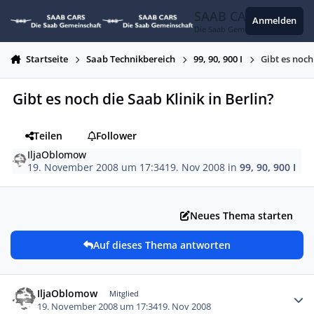
Zum Inhalt springen
SAAB CARS
Anmelden
Die Saab Gemeinschaft
Startseite
Saab Technikbereich
99, 90, 900 I
Gibt es noch
Gibt es noch die Saab Klinik in Berlin?
Teilen
Follower
IljaOblomow
19. November 2008 um 17:34
19. Nov 2008
in
99, 90, 900 I
Neues Thema starten
Auf dieses Thema antworten
Autor-Statistiken
IljaOblomow
Mitglied
19. November 2008 um 17:34
19. Nov 2008