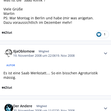
Was ist die "Saab Klinik"?
Viele Grüße
Martin
PS: War Montag in Berlin und habe (mir was an)getan.
Dazu voraussichtlich im Dezember mehr!
Zitat
1
Autor-Statistiken
IljaOblomow
Mitglied
19. November 2008 um 22:06
19. Nov 2008
AUTOR
Es ist eine Saab Werkstatt.... So ein bisschen Agroturistik
mässig.
Zitat
Autor-Statistiken
Der Andere
Mitglied
20. November 2008 um 11:02
20. Nov 2008