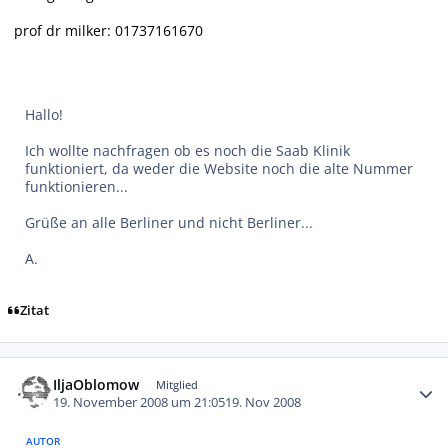
prof dr milker: 01737161670
Hallo!
Ich wollte nachfragen ob es noch die Saab Klinik
funktioniert, da weder die Website noch die alte Nummer
funktionieren...
Grüße an alle Berliner und nicht Berliner...
A.
Zitat
Autor-Statistiken
IljaOblomow
Mitglied
19. November 2008 um 21:05
19. Nov 2008
AUTOR