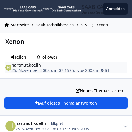
Zum Inhalt springen
SAAB CARS
Anmelden
Die Saab Gemeinschaft
Startseite
Saab Technikbereich
9-5 I
Xenon
Xenon
Teilen
Follower
hartmut.koelln
25. November 2008 um 07:15
25. Nov 2008
in
9-5 I
Neues Thema starten
Auf dieses Thema antworten
Autor-Statistiken
hartmut.koelln
Mitglied
25. November 2008 um 07:15
25. Nov 2008