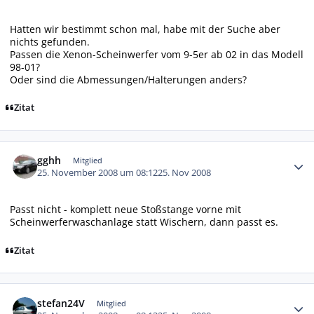
Hatten wir bestimmt schon mal, habe mit der Suche aber
nichts gefunden.
Passen die Xenon-Scheinwerfer vom 9-5er ab 02 in das Modell
98-01?
Oder sind die Abmessungen/Halterungen anders?
Zitat
Autor-Statistiken
gghh
Mitglied
25. November 2008 um 08:12
25. Nov 2008
Passt nicht - komplett neue Stoßstange vorne mit
Scheinwerferwaschanlage statt Wischern, dann passt es.
Zitat
Autor-Statistiken
stefan24V
Mitglied