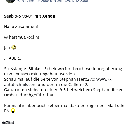
25. November 2008 um 08:13
25. Nov 2008
Saab 9-5 98-01 mit Xenon
Hallo zusammen!
@ hartmut.koelln!
Jap
....ABER....
Stoßstange, Blinker, Scheinwerfer, Leuchtweitenregulierung
usw. müssen mit umgebaut werden.
Schau mal auf die Seite von Stephan (aero270)
www.kk-
autotechnik.com
und dort in die Gallerie 2.
Ganz unten siehst du einen 9-5 bei welchem Stephan diesen
Umbau durchgeführt hat.
Kannst ihn aber auch selber mal dazu befragen per Mail oder
PN
Zitat