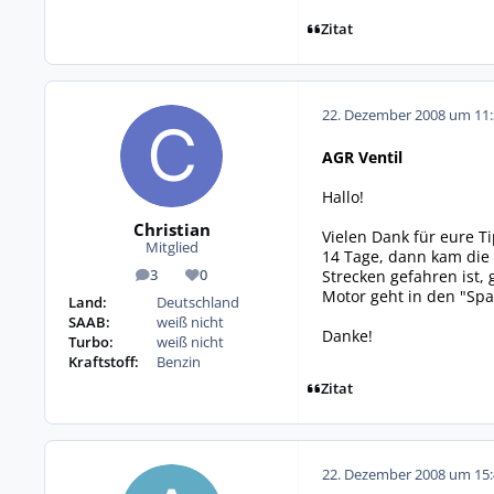
Zitat
22. Dezember 2008 um 11:
AGR Ventil
Hallo!
Christian
Vielen Dank für eure Ti
Mitglied
14 Tage, dann kam die
Strecken gefahren ist,
3
0
Beiträge
Reputation
Motor geht in den "Spar
Land:
Deutschland
SAAB:
weiß nicht
Danke!
Turbo:
weiß nicht
Kraftstoff:
Benzin
Zitat
22. Dezember 2008 um 15: