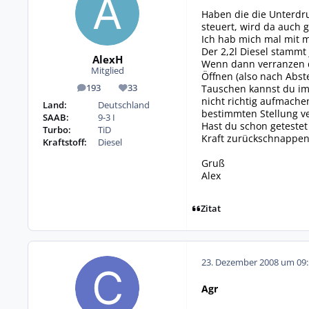
Haben die die Unterdru
steuert, wird da auch 
Ich hab mich mal mit m
Der 2,2l Diesel stammt 
AlexH
Wenn dann verranzen d
Mitglied
Öffnen (also nach Abst
Tauschen kannst du imm
193
33
Beiträge
Reputation
nicht richtig aufmache
Land:
Deutschland
bestimmten Stellung v
SAAB:
9-3 I
Hast du schon getestet 
Turbo:
TiD
Kraft zurückschnappen.
Kraftstoff:
Diesel
Gruß
Alex
Zitat
23. Dezember 2008 um 09:
Agr