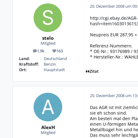
20. Dezember 2008 um 09:
http://cgi.ebay.de/A
hash=item1603013615
Neupreis EUR 287,95 + 
stelo
Mitglied
Referenz-Nummern:
* OE-Nr.: 93176989 / 
1,9k
163
Beiträge
Reputation
* Hersteller-Nr.: WAH
Land:
Deutschland
Kraftstoff:
Benzin
Ort:
Hauptstadt
Zitat
20. Dezember 2008 um 13:
Das AGR ist mit ziemlic
sie eh schon sind.
Am besten mal den Plast
einen U-förmigen Metal
AlexH
Metallbügel hin und h
Mitglied
Das muss sehr leichtgä