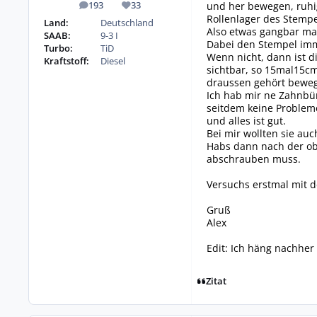
und her bewegen, ruhig
193
33
Beiträge
Reputation
Rollenlager des Stemp
Land:
Deutschland
Also etwas gangbar ma
SAAB:
9-3 I
Dabei den Stempel imme
Turbo:
TiD
Wenn nicht, dann ist d
Kraftstoff:
Diesel
sichtbar, so 15mal15cm
draussen gehört beweg
Ich hab mir ne Zahnbür
seitdem keine Probleme
und alles ist gut.
Bei mir wollten sie au
Habs dann nach der obe
abschrauben muss.
Versuchs erstmal mit 
Gruß
Alex
Edit: Ich häng nachher
Zitat