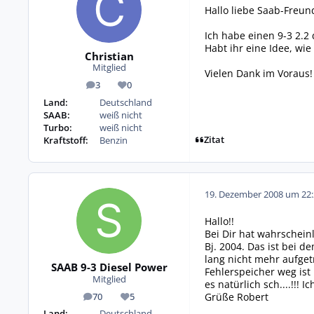
Hallo liebe Saab-Freun
Ich habe einen 9-3 2.2 
Habt ihr eine Idee, wi
Christian
Mitglied
Vielen Dank im Voraus!
3
0
Beiträge
Reputation
Land:
Deutschland
SAAB:
weiß nicht
Turbo:
weiß nicht
Zitat
Kraftstoff:
Benzin
19. Dezember 2008 um 22:
Hallo!!
Bei Dir hat wahrschei
Bj. 2004. Das ist bei d
lang nicht mehr aufget
SAAB 9-3 Diesel Power
Fehlerspeicher weg ist
Mitglied
es natürlich sch....!!! Ic
Grüße Robert
70
5
Beiträge
Reputation
Land:
Deutschland