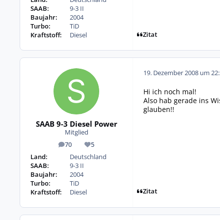
SAAB:
9-3 II
Baujahr:
2004
Turbo:
TiD
Zitat
Kraftstoff:
Diesel
19. Dezember 2008 um 22:
Hi ich noch mal!
Also hab gerade ins Wis
glauben!!
SAAB 9-3 Diesel Power
Mitglied
70
5
Beiträge
Reputation
Land:
Deutschland
SAAB:
9-3 II
Baujahr:
2004
Turbo:
TiD
Zitat
Kraftstoff:
Diesel