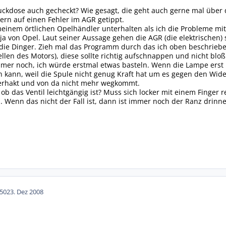
ckdose auch gecheckt? Wie gesagt, die geht auch gerne mal über 
gern auf einen Fehler im AGR getippt.
einem örtlichen Opelhändler unterhalten als ich die Probleme mi
ja von Opel. Laut seiner Aussage gehen die AGR (die elektrischen) 
ie Dinger. Zieh mal das Programm durch das ich oben beschrieb
ellen des Motors), diese sollte richtig aufschnappen und nicht blo
er noch, ich würde erstmal etwas basteln. Wenn die Lampe erst bei 
n kann, weil die Spule nicht genug Kraft hat um es gegen den Wide
erhakt und von da nicht mehr wegkommt.
ob das Ventil leichtgängig ist? Muss sich locker mit einem Finger 
 Wenn das nicht der Fall ist, dann ist immer noch der Ranz drinnen
50
23. Dez 2008