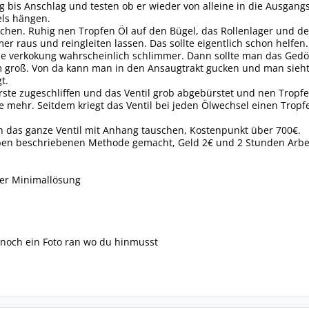
 bis Anschlag und testen ob er wieder von alleine in die Ausgang
els hängen.
chen. Ruhig nen Tropfen Öl auf den Bügel, das Rollenlager und d
r raus und reingleiten lassen. Das sollte eigentlich schon helfen.
ie verkokung wahrscheinlich schlimmer. Dann sollte man das Gedö
 groß. Von da kann man in den Ansaugtrakt gucken und man sieht i
t.
ste zugeschliffen und das Ventil grob abgebürstet und nen Tropfen 
 mehr. Seitdem kriegt das Ventil bei jeden Ölwechsel einen Tropf
ch das ganze Ventil mit Anhang tauschen, Kostenpunkt über 700€.
n beschriebenen Methode gemacht, Geld 2€ und 2 Stunden Arbeit. 
der Minimallösung
 noch ein Foto ran wo du hinmusst