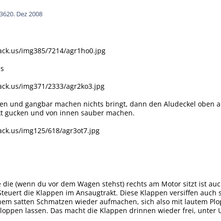
36
20. Dez 2008
ack.us/img385/7214/agr1ho0.jpg
us
ack.us/img371/2333/agr2ko3.jpg
en und gangbar machen nichts bringt, dann den Aludeckel oben
t gucken und von innen sauber machen.
ack.us/img125/618/agr3ot7.jpg
 die (wenn du vor dem Wagen stehst) rechts am Motor sitzt ist auc
e Steuert die Klappen im Ansaugtrakt. Diese Klappen versiffen auch
nem satten Schmatzen wieder aufmachen, sich also mit lautem Plo
loppen lassen. Das macht die Klappen drinnen wieder frei, unter