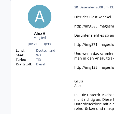
20. Dezember 2008 um 13:
Hier der Plastikdeckel
http://img385.imagesh
AlexH
Darunter sieht es so a
Mitglied
http://img371.imagesh
193
33
Beiträge
Reputation
Land:
Deutschland
Und wenn das schmier
SAAB:
9-3 I
man in den Ansaugtrak
Turbo:
TiD
Kraftstoff:
Diesel
http://img125.imagesh
Gruß
Alex
PS: Die Unterdruckdose
nicht richtig an. Dies
Unterdruckdose mit ei
reindrücken und rausp