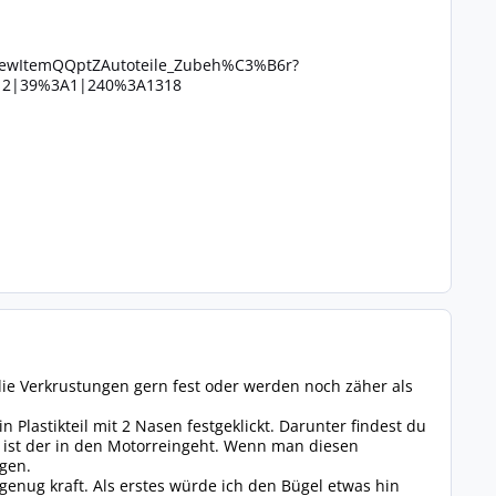
ViewItemQQptZAutoteile_Zubeh%C3%B6r?
A12|39%3A1|240%3A1318
en die Verkrustungen gern fest oder werden noch zäher als
Plastikteil mit 2 Nasen festgeklickt. Darunter findest du
 ist der in den Motorreingeht. Wenn man diesen
gen.
genug kraft. Als erstes würde ich den Bügel etwas hin