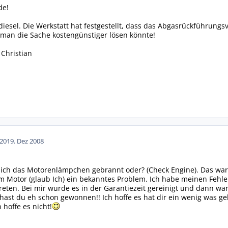
de!
diesel. Die Werkstatt hat festgestellt, dass das Abgasrückführungsv
e man die Sache kostengünstiger lösen könnte!
 Christian
20
19. Dez 2008
nlich das Motorenlämpchen gebrannt oder? (Check Engine). Das wa
em Motor (glaub Ich) ein bekanntes Problem. Ich habe meinen Fehler
reten. Bei mir wurde es in der Garantiezeit gereinigt und dann w
 hast du eh schon gewonnen!! Ich hoffe es hat dir ein wenig was ge
h hoffe es nicht!