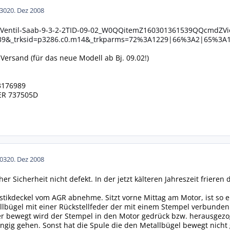
30
20. Dez 2008
GR-Ventil-Saab-9-3-2-2TID-09-02_W0QQitemZ160301361539QQcmdZ
39&_trksid=p3286.c0.m14&_trkparms=72%3A1229|66%3A2|65%3
Versand (für das neue Modell ab Bj. 09.02!)
93176989
LER 737505D
03
20. Dez 2008
her Sicherheit nicht defekt. In der jetzt kälteren Jahreszeit frier
ikdeckel vom AGR abnehme. Sitzt vorne Mittag am Motor, ist so ein 
lbügel mit einer Rückstellfeder der mit einem Stempel verbunden
er bewegt wird der Stempel in den Motor gedrück bzw. herausgezo
ngig gehen. Sonst hat die Spule die den Metallbügel bewegt nicht 