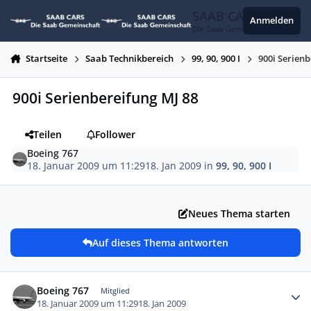
Zum Inhalt springen
SAAB CARS
Anmelden
Die Saab Gemeinschaft
Startseite
Saab Technikbereich
99, 90, 900 I
900i Serienb
900i Serienbereifung MJ 88
Teilen
Follower
Boeing 767
18. Januar 2009 um 11:29
18. Jan 2009
in
99, 90, 900 I
Neues Thema starten
Auf dieses Thema antworten
Autor-Statistiken
Boeing 767
Mitglied
18. Januar 2009 um 11:29
18. Jan 2009