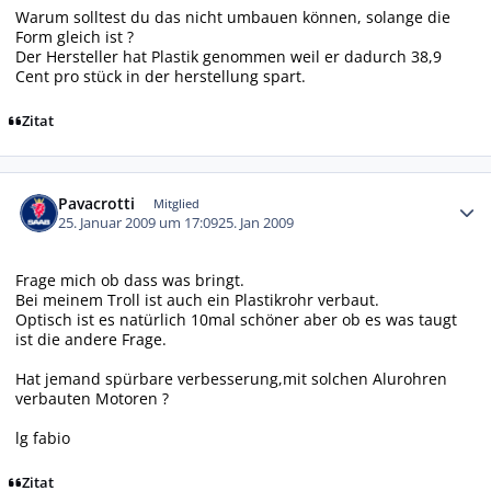
Warum solltest du das nicht umbauen können, solange die
Form gleich ist ?
Der Hersteller hat Plastik genommen weil er dadurch 38,9
Cent pro stück in der herstellung spart.
Zitat
Autor-Statistiken
Pavacrotti
Mitglied
25. Januar 2009 um 17:09
25. Jan 2009
Frage mich ob dass was bringt.
Bei meinem Troll ist auch ein Plastikrohr verbaut.
Optisch ist es natürlich 10mal schöner aber ob es was taugt
ist die andere Frage.
Hat jemand spürbare verbesserung,mit solchen Alurohren
verbauten Motoren ?
lg fabio
Zitat