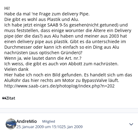
Hi!
Habe da mal 'ne Frage zum delivery Pipe.
Die gibt es wohl aus Plastik und Alu.
Ich habe jetzt einige SAAB 9-5s gesehen(nicht getuned) und
muss feststellen, dass einige worunter die Ältere ein Delivery
pipe (der die das?) aus Alu haben und meiner aus 2003 hat
einen delivery pipe aus plastik. Gibt es da unterschiede im
Durchmesser oder kann ich einfach so ein Ding aus Alu
nachrüsten (aus optischen Gründen)?
Wenn ja, wie lautet dann die Art. nr.?
Ich weiss, die gibt es auch von Abbott zum nachrüsten.
Vielen dank
Hier habe ich noch ein Bild gefunden. Es handelt sich um das
AluRohr das hier rechts am Motor zu BypassValve läuft.
http://www.saab-cars.de/photoplog/index.php?n=202
Zitat
Autor-Statistiken
AndreMio
Mitglied
25. Januar 2009 um 15:10
25. Jan 2009