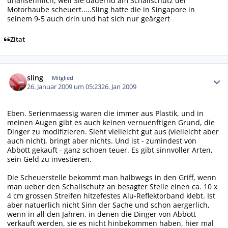
unansehnlich, weil Sie dauernd am Schallschutz der
Motorhaube scheuert.....Sling hatte die in Singapore in
seinem 9-5 auch drin und hat sich nur geärgert
Zitat
Autor-Statistiken
sling
Mitglied
26. Januar 2009 um 05:23
26. Jan 2009
Eben. Serienmaessig waren die immer aus Plastik, und in
meinen Augen gibt es auch keinen vernuenftigen Grund, die
Dinger zu modifizieren. Sieht vielleicht gut aus (vielleicht aber
auch nicht), bringt aber nichts. Und ist - zumindest von
Abbott gekauft - ganz schoen teuer. Es gibt sinnvoller Arten,
sein Geld zu investieren.
Die Scheuerstelle bekommt man halbwegs in den Griff, wenn
man ueber den Schallschutz an besagter Stelle einen ca. 10 x
4 cm grossen Streifen hitzefestes Alu-Reflektorband klebt. Ist
aber natuerlich nicht Sinn der Sache und schon aergerlich,
wenn in all den Jahren, in denen die Dinger von Abbott
verkauft werden, sie es nicht hinbekommen haben, hier mal