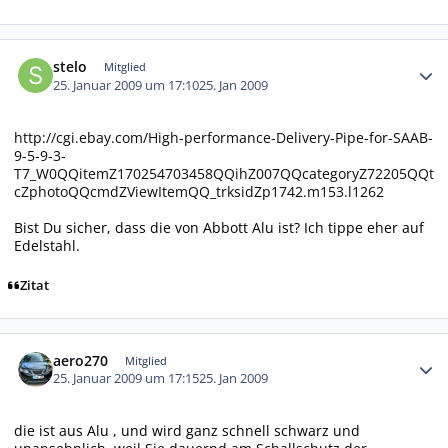
Autor-Statistiken
stelo
Mitglied
25. Januar 2009 um 17:10
25. Jan 2009
http://cgi.ebay.com/High-performance-Delivery-Pipe-for-SAAB-
9-5-9-3-
T7_W0QQitemZ170254703458QQihZ007QQcategoryZ72205QQt
cZphotoQQcmdZViewItemQQ_trksidZp1742.m153.l1262
Bist Du sicher, dass die von Abbott Alu ist? Ich tippe eher auf
Edelstahl.
Zitat
Autor-Statistiken
aero270
Mitglied
25. Januar 2009 um 17:15
25. Jan 2009
die ist aus Alu , und wird ganz schnell schwarz und