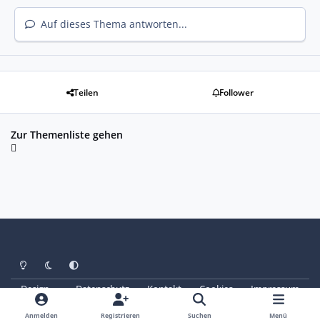
Auf dieses Thema antworten...
Teilen
Follower
Zur Themenliste gehen
Heller Modus
Dunkler Modus
Systemeinstellung
Design
Datenschutz
Kontakt
Cookies
Impressum
© Copyright 2025 - SAABoteure e. V.
Powered by
Invision Community
Anmelden
Registrieren
Suchen
Menü