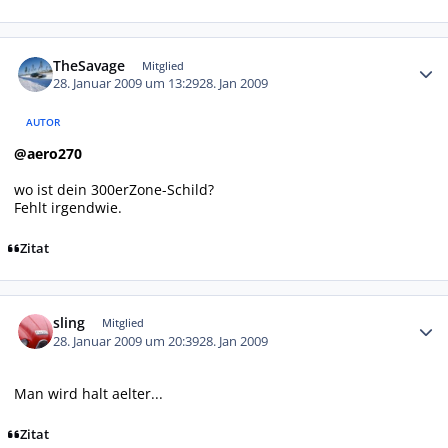
Autor-Statistiken
TheSavage
Mitglied
28. Januar 2009 um 13:29
28. Jan 2009
AUTOR
@aero270
wo ist dein 300erZone-Schild?
Fehlt irgendwie.
Zitat
Autor-Statistiken
sling
Mitglied
28. Januar 2009 um 20:39
28. Jan 2009
Man wird halt aelter...
Zitat