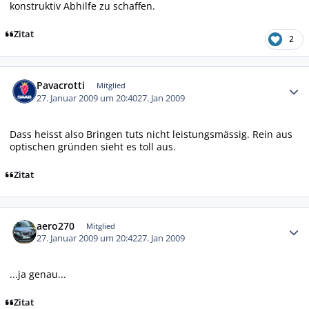
konstruktiv Abhilfe zu schaffen.
Zitat
2
Autor-Statistiken
Pavacrotti
Mitglied
27. Januar 2009 um 20:40
27. Jan 2009
Dass heisst also Bringen tuts nicht leistungsmässig. Rein aus
optischen gründen sieht es toll aus.
Zitat
Autor-Statistiken
aero270
Mitglied
27. Januar 2009 um 20:42
27. Jan 2009
...ja genau...
Zitat