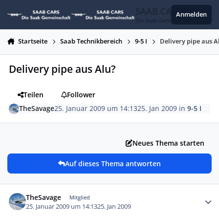
Zum Inhalt springen
SAAB CARS
Anmelden
Die Saab Gemeinschaft
Startseite
Saab Technikbereich
9-5 I
Delivery pipe aus A
Delivery pipe aus Alu?
Teilen
Follower
TheSavage
25. Januar 2009 um 14:13
25. Jan 2009
in
9-5 I
Neues Thema starten
Auf dieses Thema antworten
Autor-Statistiken
TheSavage
Mitglied
25. Januar 2009 um 14:13
25. Jan 2009