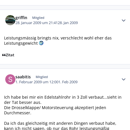
Autor-Statistiken
griffin
Mitglied
28. Januar 2009 um 21:41
28. Jan 2009
Leistungsmässig bringts nix, verschlecht wohl eher das
Leistungsgewicht
Zitat
Autor-Statistiken
saabitis
Mitglied
1. Februar 2009 um 12:00
1. Feb 2009
Ich habe bei mir ein Edelstahlrohr in 3 Zoll verbaut...sieht in
der Tat besser aus.
Die Drosselklappe/ Motorsteuerung akzeptiert jeden
Durchmesser.
Da ich das gleichzeitig mit anderen Dingen verbaut habe,
kann ich nicht sagen, ob nur das Rohr leistungsmäßig