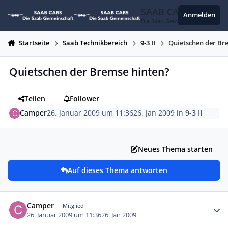
Zum Inhalt springen
SAAB CARS
Anmelden
Die Saab Gemeinschaft
Startseite
Saab Technikbereich
9-3 II
Quietschen der Br
Quietschen der Bremse hinten?
Teilen
Follower
Camper
26. Januar 2009 um 11:36
26. Jan 2009
in
9-3 II
Neues Thema starten
Auf dieses Thema antworten
Autor-Statistiken
Camper
Mitglied
26. Januar 2009 um 11:36
26. Jan 2009