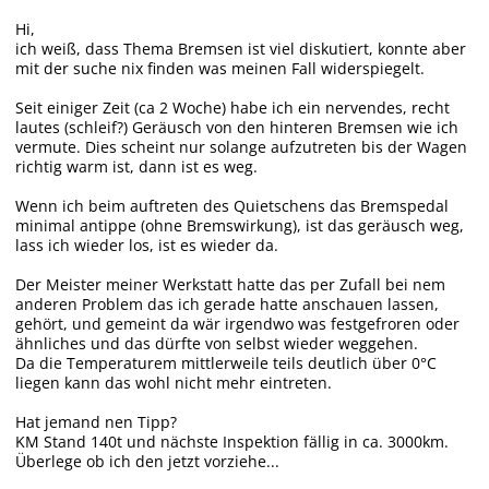
Hi,
ich weiß, dass Thema Bremsen ist viel diskutiert, konnte aber
mit der suche nix finden was meinen Fall widerspiegelt.
Seit einiger Zeit (ca 2 Woche) habe ich ein nervendes, recht
lautes (schleif?) Geräusch von den hinteren Bremsen wie ich
vermute. Dies scheint nur solange aufzutreten bis der Wagen
richtig warm ist, dann ist es weg.
Wenn ich beim auftreten des Quietschens das Bremspedal
minimal antippe (ohne Bremswirkung), ist das geräusch weg,
lass ich wieder los, ist es wieder da.
Der Meister meiner Werkstatt hatte das per Zufall bei nem
anderen Problem das ich gerade hatte anschauen lassen,
gehört, und gemeint da wär irgendwo was festgefroren oder
ähnliches und das dürfte von selbst wieder weggehen.
Da die Temperaturem mittlerweile teils deutlich über 0°C
liegen kann das wohl nicht mehr eintreten.
Hat jemand nen Tipp?
KM Stand 140t und nächste Inspektion fällig in ca. 3000km.
Überlege ob ich den jetzt vorziehe...