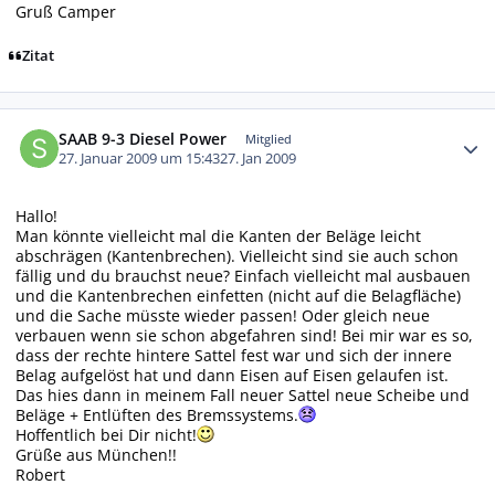
Gruß Camper
Zitat
Autor-Statistiken
SAAB 9-3 Diesel Power
Mitglied
27. Januar 2009 um 15:43
27. Jan 2009
Hallo!
Man könnte vielleicht mal die Kanten der Beläge leicht
abschrägen (Kantenbrechen). Vielleicht sind sie auch schon
fällig und du brauchst neue? Einfach vielleicht mal ausbauen
und die Kantenbrechen einfetten (nicht auf die Belagfläche)
und die Sache müsste wieder passen! Oder gleich neue
verbauen wenn sie schon abgefahren sind! Bei mir war es so,
dass der rechte hintere Sattel fest war und sich der innere
Belag aufgelöst hat und dann Eisen auf Eisen gelaufen ist.
Das hies dann in meinem Fall neuer Sattel neue Scheibe und
Beläge + Entlüften des Bremssystems.
Hoffentlich bei Dir nicht!
Grüße aus München!!
Robert