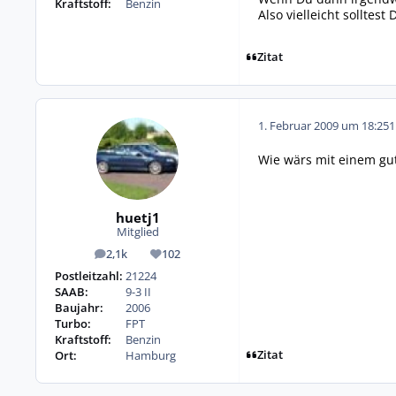
Kraftstoff:
Benzin
Also vielleicht solltes
Zitat
1. Februar 2009 um 18:25
1
Wie wärs mit einem gu
huetj1
Mitglied
2,1k
102
Beiträge
Reputation
Postleitzahl:
21224
SAAB:
9-3 II
Baujahr:
2006
Turbo:
FPT
Kraftstoff:
Benzin
Zitat
Ort:
Hamburg