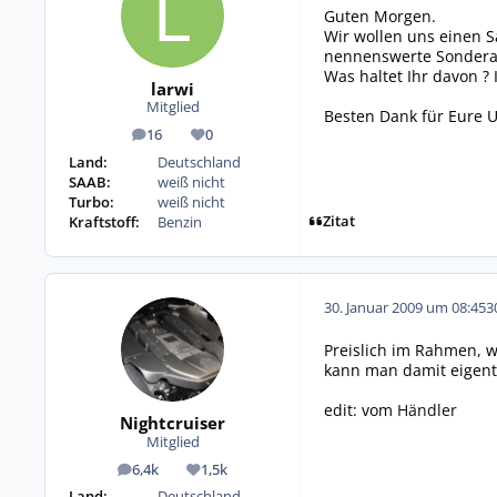
Guten Morgen.
Wir wollen uns einen S
nennenswerte Sonderau
Was haltet Ihr davon ? 
larwi
Mitglied
Besten Dank für Eure U
16
0
Beiträge
Reputation
Land:
Deutschland
SAAB:
weiß nicht
Turbo:
weiß nicht
Zitat
Kraftstoff:
Benzin
30. Januar 2009 um 08:45
3
Preislich im Rahmen, w
kann man damit eigentl
edit: vom
Händler
Nightcruiser
Mitglied
6,4k
1,5k
Beiträge
Reputation
Land:
Deutschland