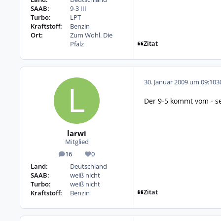
SAAB:
9-3 III
Turbo:
LPT
Kraftstoff:
Benzin
Ort:
Zum Wohl. Die
Zitat
Pfalz
30. Januar 2009 um 09:10
3
Der 9-5 kommt vom - s
larwi
Mitglied
16
0
Beiträge
Reputation
Land:
Deutschland
SAAB:
weiß nicht
Turbo:
weiß nicht
Zitat
Kraftstoff:
Benzin