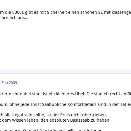
um die 6000€ gibt es mit Sicherheit einen schönen SE mit klassenge
 ärmlich aus...
. Feb 2009
er nicht dabei sind, ist ein kleineres Übel: Die sind eh recht anfäl
aum, ohne jede sonst Saabübliche Komfortdetails sind in der Tat ei
 alles egal sein sollte, ist der Preis nicht übertrieben,
 dem Wissen leben, den absoluten Basissaab zu haben.
nn etwas Komfort "nachrüsten" willst, wirds teuer.