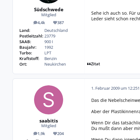
Südschwede
Sehe ich auch so. Für 
Mitglied
Leder sieht schon recht
4,4k
387
Beiträge
Reputation
Land:
Deutschland
Postleitzahl:
23779
SAAB:
900 I
Baujahr:
1992
Turbo:
LPT
Kraftstoff:
Benzin
Zitat
Ort:
Neukirchen
1. Februar 2009 um 12:25
1
Das die Nebelscheinwerf
Aber der Plastikinnenr
saabitis
Wenn Dir das tatsächlich
Mitglied
Du mußt dann aber mit
1,9k
204
Beiträge
Reputation
Wenn Du dann irgendwa