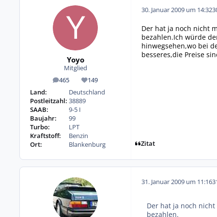
30. Januar 2009 um 14:32
3
Der hat ja noch nicht 
bezahlen.Ich würde den
hinwegsehen,wo bei der
besseres,die Preise sin
Yoyo
Mitglied
465
149
Beiträge
Reputation
Land:
Deutschland
Postleitzahl:
38889
SAAB:
9-5 I
Baujahr:
99
Turbo:
LPT
Kraftstoff:
Benzin
Zitat
Ort:
Blankenburg
31. Januar 2009 um 11:16
3
Der hat ja noch nicht
bezahlen.