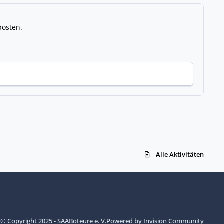
posten.
Alle Aktivitäten
© Copyright 2025 - SAABoteure e. V.
Powered by
Invision Community