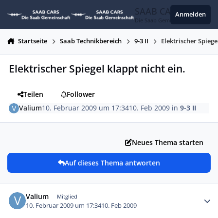
Zum Inhalt springen
SAAB CARS
Anmelden
Die Saab Gemeinschaft
Startseite
Saab Technikbereich
9-3 II
Elektrischer Spiege
Elektrischer Spiegel klappt nicht ein.
Teilen
Follower
Valium
10. Februar 2009 um 17:34
10. Feb 2009
in
9-3 II
Neues Thema starten
Auf dieses Thema antworten
Autor-Statistiken
Valium
Mitglied
10. Februar 2009 um 17:34
10. Feb 2009