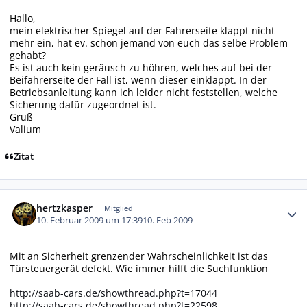
Hallo,
mein elektrischer Spiegel auf der Fahrerseite klappt nicht
mehr ein, hat ev. schon jemand von euch das selbe Problem
gehabt?
Es ist auch kein geräusch zu höhren, welches auf bei der
Beifahrerseite der Fall ist, wenn dieser einklappt. In der
Betriebsanleitung kann ich leider nicht feststellen, welche
Sicherung dafür zugeordnet ist.
Gruß
Valium
Zitat
Autor-Statistiken
hertzkasper
Mitglied
10. Februar 2009 um 17:39
10. Feb 2009
Mit an Sicherheit grenzender Wahrscheinlichkeit ist das
Türsteuergerät defekt. Wie immer hilft die Suchfunktion
http://saab-cars.de/showthread.php?t=17044
http://saab-cars.de/showthread.php?t=22598