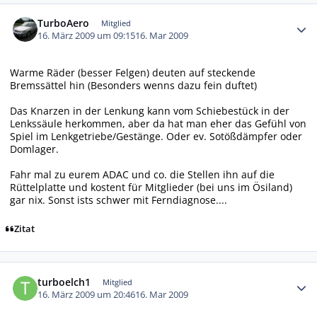
Autor-Statistiken
TurboAero
Mitglied
16. März 2009 um 09:15
16. Mar 2009
Warme Räder (besser Felgen) deuten auf steckende
Bremssättel hin (Besonders wenns dazu fein duftet)
Das Knarzen in der Lenkung kann vom Schiebestück in der
Lenkssäule herkommen, aber da hat man eher das Gefühl von
Spiel im Lenkgetriebe/Gestänge. Oder ev. Sotößdämpfer oder
Domlager.
Fahr mal zu eurem ADAC und co. die Stellen ihn auf die
Rüttelplatte und kostent für Mitglieder (bei uns im Ösiland)
gar nix. Sonst ists schwer mit Ferndiagnose....
Zitat
Autor-Statistiken
turboelch1
Mitglied
16. März 2009 um 20:46
16. Mar 2009