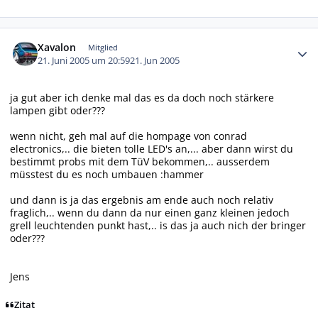
Autor-Statistiken
Xavalon
Mitglied
21. Juni 2005 um 20:59
21. Jun 2005
ja gut aber ich denke mal das es da doch noch stärkere
lampen gibt oder???
wenn nicht, geh mal auf die hompage von conrad
electronics,.. die bieten tolle LED's an,... aber dann wirst du
bestimmt probs mit dem TüV bekommen,.. ausserdem
müsstest du es noch umbauen :hammer
und dann is ja das ergebnis am ende auch noch relativ
fraglich,.. wenn du dann da nur einen ganz kleinen jedoch
grell leuchtenden punkt hast,.. is das ja auch nich der bringer
oder???
Jens
Zitat