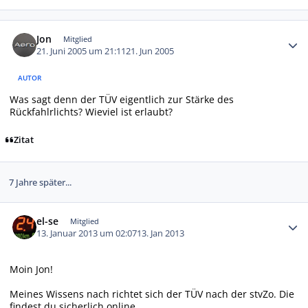
Autor-Statistiken
Jon
Mitglied
21. Juni 2005 um 21:11
21. Jun 2005
AUTOR
Was sagt denn der TÜV eigentlich zur Stärke des
Rückfahlrlichts? Wieviel ist erlaubt?
Zitat
7 Jahre später...
Autor-Statistiken
el-se
Mitglied
13. Januar 2013 um 02:07
13. Jan 2013
Moin Jon!
Meines Wissens nach richtet sich der TÜV nach der stvZo. Die
findest du sicherlich online.