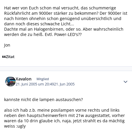
Hat wer von Euch schon mal versucht, das schummerige
Rückfahrlicht am 9000er stärker zu bekommen? Der 9000er ist
nach hinten ohnehin schon genügend unübersichtlich und
dann noch dieses schwache Licht...
Dachte mal an Halogenbirnen, oder so. Aber wahrscheinlich
werden die zu heiß. Evtl. Power-LED's??
Jon
Zitat
Autor-Statistiken
Xavalon
Mitglied
21. Juni 2005 um 20:49
21. Jun 2005
kannste nicht die lampen austauschen?
also ich hab z.b. meine posilampen vorne rechts und links
neben den hauptscheinwerfern mit 21w ausgestattet, vorher
waren da 10 drin glaube ich, naja, jetzt strahlt es da mächtig
weiss :ugly