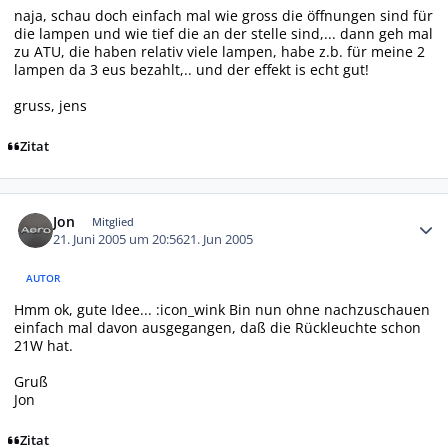
naja, schau doch einfach mal wie gross die öffnungen sind für
die lampen und wie tief die an der stelle sind,... dann geh mal
zu ATU, die haben relativ viele lampen, habe z.b. für meine 2
lampen da 3 eus bezahlt,.. und der effekt is echt gut!
gruss, jens
Zitat
Autor-Statistiken
Jon
Mitglied
21. Juni 2005 um 20:56
21. Jun 2005
AUTOR
Hmm ok, gute Idee... :icon_wink Bin nun ohne nachzuschauen
einfach mal davon ausgegangen, daß die Rückleuchte schon
21W hat.
Gruß
Jon
Zitat