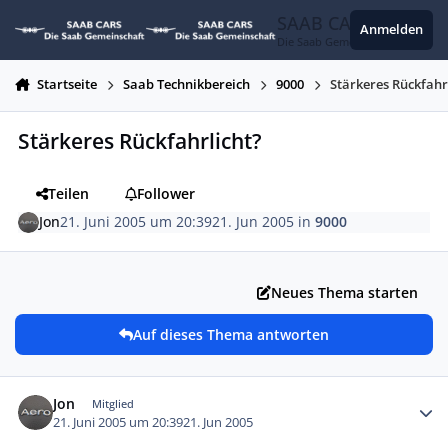
Zum Inhalt springen
SAAB CARS
Anmelden
Die Saab Gemeinschaft
Startseite
Saab Technikbereich
9000
Stärkeres Rückfahr
Stärkeres Rückfahrlicht?
Teilen
Follower
Jon
21. Juni 2005 um 20:39
21. Jun 2005
in
9000
Neues Thema starten
Auf dieses Thema antworten
Autor-Statistiken
Jon
Mitglied
21. Juni 2005 um 20:39
21. Jun 2005