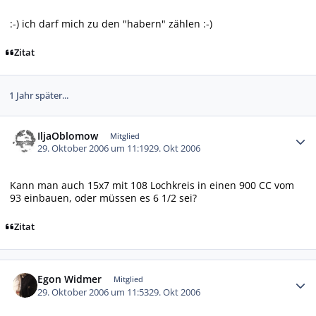
:-) ich darf mich zu den "habern" zählen :-)
Zitat
1 Jahr später...
Autor-Statistiken
IljaOblomow
Mitglied
29. Oktober 2006 um 11:19
29. Okt 2006
Kann man auch 15x7 mit 108 Lochkreis in einen 900 CC vom
93 einbauen, oder müssen es 6 1/2 sei?
Zitat
Autor-Statistiken
Egon Widmer
Mitglied
29. Oktober 2006 um 11:53
29. Okt 2006