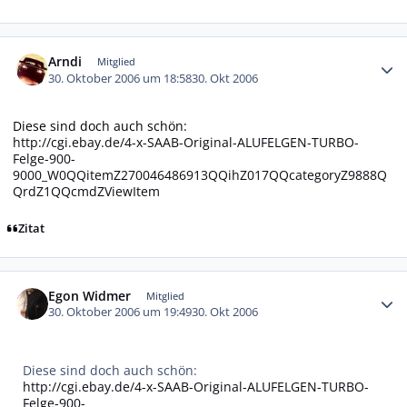
Autor-Statistiken
Arndi
Mitglied
30. Oktober 2006 um 18:58
30. Okt 2006
Diese sind doch auch schön:
http://cgi.ebay.de/4-x-SAAB-Original-ALUFELGEN-TURBO-
Felge-900-
9000_W0QQitemZ270046486913QQihZ017QQcategoryZ9888Q
QrdZ1QQcmdZViewItem
Zitat
Autor-Statistiken
Egon Widmer
Mitglied
30. Oktober 2006 um 19:49
30. Okt 2006
Diese sind doch auch schön:
http://cgi.ebay.de/4-x-SAAB-Original-ALUFELGEN-TURBO-
Felge-900-