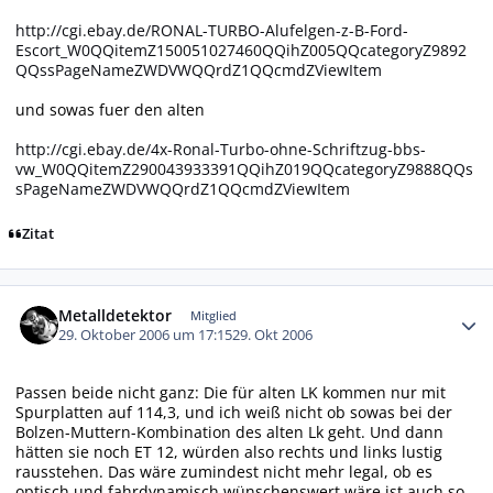
http://cgi.ebay.de/RONAL-TURBO-Alufelgen-z-B-Ford-
Escort_W0QQitemZ150051027460QQihZ005QQcategoryZ9892
QQssPageNameZWDVWQQrdZ1QQcmdZViewItem
und sowas fuer den alten
http://cgi.ebay.de/4x-Ronal-Turbo-ohne-Schriftzug-bbs-
vw_W0QQitemZ290043933391QQihZ019QQcategoryZ9888QQs
sPageNameZWDVWQQrdZ1QQcmdZViewItem
Zitat
Autor-Statistiken
Metalldetektor
Mitglied
29. Oktober 2006 um 17:15
29. Okt 2006
Passen beide nicht ganz: Die für alten LK kommen nur mit
Spurplatten auf 114,3, und ich weiß nicht ob sowas bei der
Bolzen-Muttern-Kombination des alten Lk geht. Und dann
hätten sie noch ET 12, würden also rechts und links lustig
rausstehen. Das wäre zumindest nicht mehr legal, ob es
optisch und fahrdynamisch wünschenswert wäre ist auch so