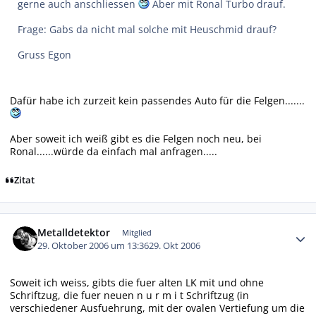
gerne auch anschliessen
Aber mit Ronal Turbo drauf.
Frage: Gabs da nicht mal solche mit Heuschmid drauf?
Gruss Egon
Dafür habe ich zurzeit kein passendes Auto für die Felgen.......
Aber soweit ich weiß gibt es die Felgen noch neu, bei
Ronal......würde da einfach mal anfragen.....
Zitat
Autor-Statistiken
Metalldetektor
Mitglied
29. Oktober 2006 um 13:36
29. Okt 2006
Soweit ich weiss, gibts die fuer alten LK mit und ohne
Schriftzug, die fuer neuen n u r m i t Schriftzug (in
verschiedener Ausfuehrung, mit der ovalen Vertiefung um die