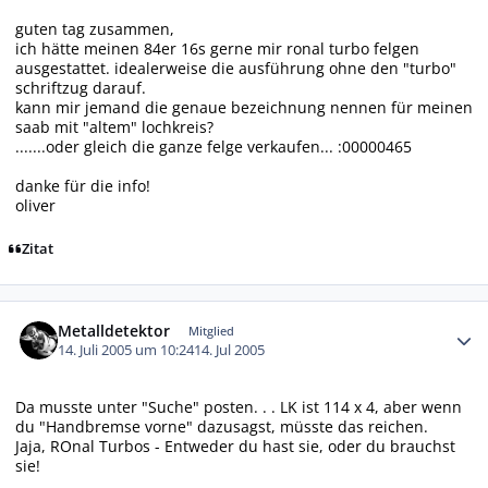
guten tag zusammen,
ich hätte meinen 84er 16s gerne mir ronal turbo felgen
ausgestattet. idealerweise die ausführung ohne den "turbo"
schriftzug darauf.
kann mir jemand die genaue bezeichnung nennen für meinen
saab mit "altem" lochkreis?
.......oder gleich die ganze felge verkaufen... :00000465
danke für die info!
oliver
Zitat
Autor-Statistiken
Metalldetektor
Mitglied
14. Juli 2005 um 10:24
14. Jul 2005
Da musste unter "Suche" posten. . . LK ist 114 x 4, aber wenn
du "Handbremse vorne" dazusagst, müsste das reichen.
Jaja, ROnal Turbos - Entweder du hast sie, oder du brauchst
sie!