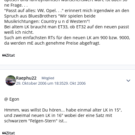
ne Frage. . .
"Passt auf alles: VW, Opel. . ." erinnert mich irgendwie an den
Spruch aus BluesBrothers "Wir spielen beide
Musikrichtungen: Country u n d Western"!
Bei altem LK braucht man ET33, ob ET32 auf den neuen passt
weiß ich nicht.
Such am einfachsten RTs für den neuen LK am 900 bzw. 9000,
da werden mE auch genehme Preise abgefragt.
Zitat
Autor-Statistiken
Raephu22
Mitglied
29. Oktober 2006 um 18:35
29. Okt 2006
@ Egon
Hmmm, was willst Du hören... habe einmal alter LK in 15",
und zweimal neuen LK in 16" wobei der eine Satz mit
schwarzem "Felgen-Stern" ist...
Zitat