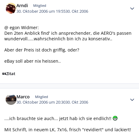
Arndi
Mitglied
30. Oktober 2006 um 19:55
30. Okt 2006
@ egon Widmer:
Den 2ten Anblick find' ich ansprechender, die AERO's passen
wundervoll.....wahrscheinlich bin ich zu konserativ..
Aber der Preis ist doch griffig, oder?
eBay soll aber nix heissen..
Zitat
Autor-Statistiken
Marco
Mitglied
30. Oktober 2006 um 20:30
30. Okt 2006
....ich brauchte sie auch... jetzt hab ich sie endlich!!
Mit Schrift, in neuem LK, 7x16, frisch "revidiert" und lackiert!