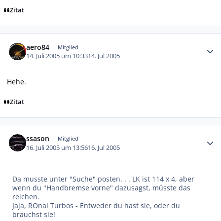
Zitat
Autor-Statistiken
aero84
Mitglied
14. Juli 2005 um 10:33
14. Jul 2005
Hehe.
Zitat
Autor-Statistiken
ssason
Mitglied
16. Juli 2005 um 13:56
16. Jul 2005
Da musste unter "Suche" posten. . . LK ist 114 x 4, aber
wenn du "Handbremse vorne" dazusagst, müsste das
reichen.
Jaja, ROnal Turbos - Entweder du hast sie, oder du
brauchst sie!