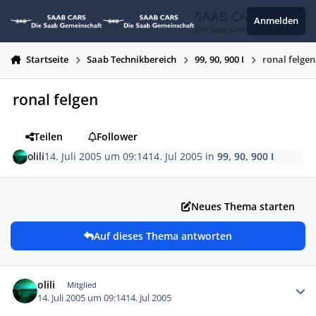
Zum Inhalt springen
SAAB CARS
Anmelden
Die Saab Gemeinschaft
Startseite
Saab Technikbereich
99, 90, 900 I
ronal felgen
ronal felgen
Teilen
Follower
olili
14. Juli 2005 um 09:14
14. Jul 2005
in
99, 90, 900 I
Neues Thema starten
Auf dieses Thema antworten
Autor-Statistiken
olili
Mitglied
14. Juli 2005 um 09:14
14. Jul 2005