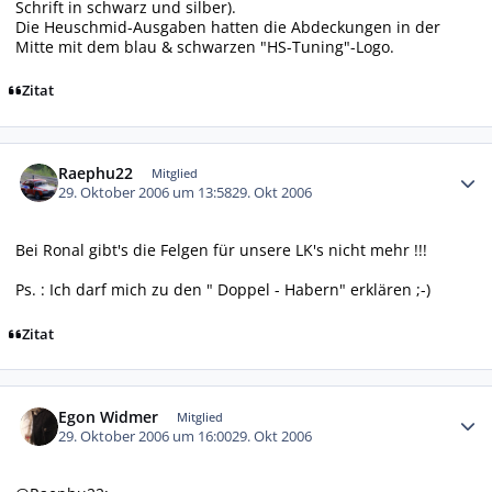
Schrift in schwarz und silber).
Die Heuschmid-Ausgaben hatten die Abdeckungen in der
Mitte mit dem blau & schwarzen "HS-Tuning"-Logo.
Zitat
Autor-Statistiken
Raephu22
Mitglied
29. Oktober 2006 um 13:58
29. Okt 2006
Bei Ronal gibt's die Felgen für unsere LK's nicht mehr !!!
Ps. : Ich darf mich zu den " Doppel - Habern" erklären ;-)
Zitat
Autor-Statistiken
Egon Widmer
Mitglied
29. Oktober 2006 um 16:00
29. Okt 2006