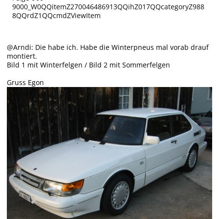
9000_W0QQitemZ270046486913QQihZ017QQcategoryZ988
8QQrdZ1QQcmdZViewItem
@Arndi: Die habe ich. Habe die Winterpneus mal vorab drauf
montiert.
Bild 1 mit Winterfelgen / Bild 2 mit Sommerfelgen
Gruss Egon