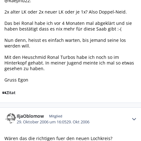
@Raephu22:
2x alter LK oder 2x neuer LK oder je 1x? Also Doppel-Neid.
Das bei Ronal habe ich vor 4 Monaten mal abgeklärt und sie
haben bestätigt dass es nix mehr für diese Saab gibt :-(
Nun denn, heisst es einfach warten, bis jemand seine los
werden will.
Mit den Heuschmid Ronal Turbos habe ich noch so im
Hinterkopf gehabt. In meiner Jugend meinte ich mal so etwas
gesehen zu haben.
Gruss Egon
Zitat
Autor-Statistiken
IljaOblomow
Mitglied
29. Oktober 2006 um 16:05
29. Okt 2006
Wären das die richtigen fuer den neuen Lochkreis?