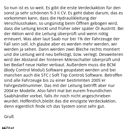
So nun ist es so weit. Es gibt die erste Verdeckaktion für den
sonst ja sehr schönnen 9-3 II CV. Es geht dabei darum, das es
vorkommen kann, dass die Hydraulikleitung der
Verschlusshaken, so ungünstig beim Öffnen gebogen wird,
dass die Leitung knickt und früher oder später Öl Austritt. Bei
der Aktion wird die Leitung überprüft und wenn nötig
erneuert. Was aber laut Saab nur bei 1% der Fahrzeuge der
Fall sein soll. Ich glaube aber es werden mehr werden, wir
werden ja sehen. Dann werden zwei Bleche rechts montiert
und die Leitung wird neu befestigt, bzw. verlegt. Desweiteren
wird der Abstand der hinteren Mikroschalter überprüft und
bei Bedarf neue Halter verbaut. Außerdem muss die BCM
(Body Control Modul) Software geupdatet werden und bei
manchen auch die STC ( Soft Top Control) Software. Betroffen
sind alle Fahrzeuge bis zu einer bestimmten 2005´er
Fahrgestellnummer. Das mit der Leitung betrifft aber nur
2004´er Modelle. Also fahrt mal bei eurem freundlichen
Saabhändler vorbei, falls ihr noch nicht angeschrieben
wurdet. Hoffentlich,bleibt das die einzigste Verdeckaktion,
denn eigentlich finde ich das System sonst sehr gut.
Gruß
Zitat