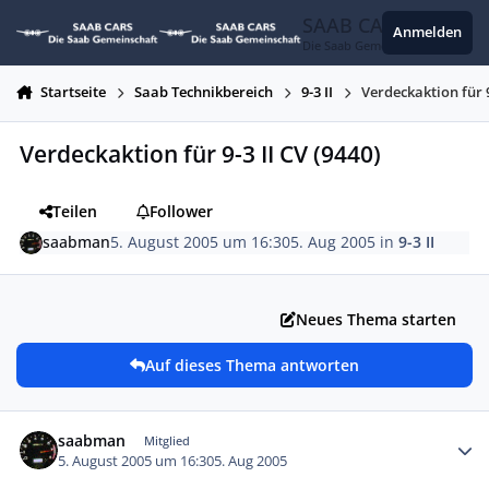
Zum Inhalt springen
SAAB CARS
Anmelden
Die Saab Gemeinschaft
Startseite
Saab Technikbereich
9-3 II
Verdeckaktion für 9
Verdeckaktion für 9-3 II CV (9440)
Teilen
Follower
saabman
5. August 2005 um 16:30
5. Aug 2005
in
9-3 II
Neues Thema starten
Auf dieses Thema antworten
Autor-Statistiken
saabman
Mitglied
5. August 2005 um 16:30
5. Aug 2005