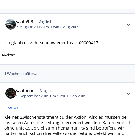
Autor-Statistiken
saabi9-3
Mitglied
7. August 2005 um 08:48
7. Aug 2005
Ich glaub es geht schonwieder los... :00000417
Zitat
4 Wochen später...
Autor-Statistiken
saabman
Mitglied
1. September 2005 um 17:16
1. Sep 2005
AUTOR
Kleines Zwischenstaitment zu der Aktion. Also es müssen bei
fast allen Autos die Leitungen erneuert werden. Kaum eine ist
ohne Knicke. So viel zum Thema nur 1% sind betroffen. Wir
hatten auch schon drei Fälle wo die Leitung defekt war und