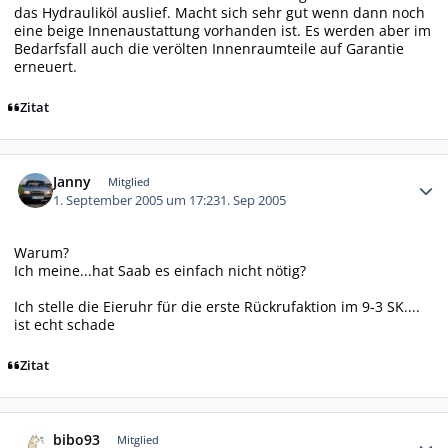
das Hydrauliköl auslief. Macht sich sehr gut wenn dann noch
eine beige Innenaustattung vorhanden ist. Es werden aber im
Bedarfsfall auch die verölten Innenraumteile auf Garantie
erneuert.
Zitat
Autor-Statistiken
Janny
Mitglied
1. September 2005 um 17:23
1. Sep 2005
Warum?
Ich meine...hat Saab es einfach nicht nötig?
Ich stelle die Eieruhr für die erste Rückrufaktion im 9-3 SK....
ist echt schade
Zitat
Autor-Statistiken
bibo93
Mitglied