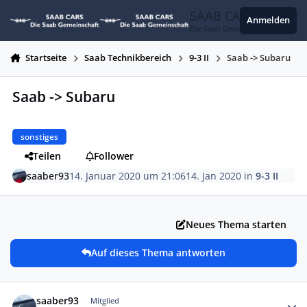
Zum Inhalt springen
SAAB CARS
Anmelden
Die Saab Gemeinschaft
Startseite
Saab Technikbereich
9-3 II
Saab -> Subaru
Saab -> Subaru
sonstiges
Teilen
Follower
saaber93
14. Januar 2020 um 21:06
14. Jan 2020
in
9-3 II
Neues Thema starten
Auf dieses Thema antworten
Autor-Statistiken
saaber93
Mitglied