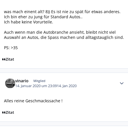
was mach einent alt? 8)) Es ist nie zu spät für etwas anderes.
Ich bin eher zu jung für Standard Autos..
Ich habe keine Vorurteile.
Auch wenn man die Autobranche ansieht, bleibt nicht viel
Auswahl an Autos, die Spass machen und alltagstauglich sind.
PS: >35
Zitat
Autor-Statistiken
vinario
Mitglied
14. Januar 2020 um 23:09
14. Jan 2020
Alles reine Geschmackssache !
Zitat