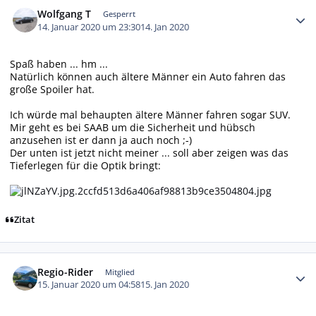
Autor-Statistiken
Wolfgang T
Gesperrt
14. Januar 2020 um 23:30
14. Jan 2020
Spaß haben ... hm ...
Natürlich können auch ältere Männer ein Auto fahren das
große Spoiler hat.
Ich würde mal behaupten ältere Männer fahren sogar SUV.
Mir geht es bei SAAB um die Sicherheit und hübsch
anzusehen ist er dann ja auch noch ;-)
Der unten ist jetzt nicht meiner ... soll aber zeigen was das
Tieferlegen für die Optik bringt:
Zitat
Autor-Statistiken
Regio-Rider
Mitglied
15. Januar 2020 um 04:58
15. Jan 2020