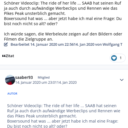
Schöner Videoclip: The ride of her life ... SAAB hat seinen Ruf
ja auch durch aufwändige Werbeclips und Rennen wie das
Pikes Peak unsterblich gemacht.
Boxersound hat was ... aber jetzt habe ich mal eine Frage: Du
bist noch nicht so alt? oder?
Ich würde sagen, die Werbeleute zeigen auf den Bildern oder
Filmen die Zielgruppe an.
Bearbeitet
14. Januar 2020 um 22:56
14. Jan 2020
von Wolfgang T
Zitat
1
Autor-Statistiken
saaber93
Mitglied
14. Januar 2020 um 23:01
14. Jan 2020
AUTOR
Schöner Videoclip: The ride of her life ... SAAB hat seinen
Ruf ja auch durch aufwändige Werbeclips und Rennen wie
das Pikes Peak unsterblich gemacht.
Boxersound hat was ... aber jetzt habe ich mal eine Frage:
Du bist noch nicht so alt? oder?