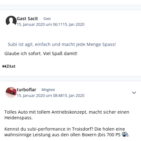
Gast Sacit
Gast
15. Januar 2020 um 06:11
15. Jan 2020
Subi ist agil, einfach und macht jede Menge Spass!
Glaube ich sofort. Viel Spaß damit!
Zitat
Autor-Statistiken
turboflar
Mitglied
15. Januar 2020 um 08:48
15. Jan 2020
Tolles Auto mit tollem Antriebskonzept, macht sicher einen
Heidenspass.
Kennst du
subi-performance
in Troisdorf? Die holen eine
wahnsinnige Leistung aus den ollen Boxern (bis 700 PS
).