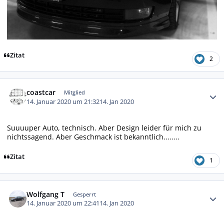
Zitat
2
Autor-Statistiken
coastcar
Mitglied
14. Januar 2020 um 21:32
14. Jan 2020
Suuuuper Auto, technisch. Aber Design leider für mich zu
nichtssagend. Aber Geschmack ist bekanntlich........
Zitat
1
Autor-Statistiken
Wolfgang T
Gesperrt
14. Januar 2020 um 22:41
14. Jan 2020