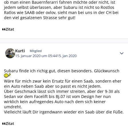
ob man einen Bauernferarri fahren möchte oder nicht, ist
jedem selbst überlassen, aber Subaru ist nicht so Rostlos
Ratlos wie SAAB oder ovlov, sieht man bei uns in der CH bei
den viel gesalzenen Strasse sehr gut!
Zitat
Autor-Statistiken
Kurti
Mitglied
15. Januar 2020 um 05:44
15. Jan 2020
Subaru finde ich richig gut, diesen besonders. Glückwunsch
Wäre für mich zwar kein Ersatz für einen Saab, sondern eher
ein Auto neben Saab aber so passt es nicht jedem.
Über Geschmack lässt sich immer streiten, aber der 9-3II als
Sedan vor dem Facelift bis Bj.07 ist vom Design her nun
wirklich kein aufregendes Auto nach dem sich keiner
umdreht.
Vielleicht läuft Dir irgendwann wieder ein Saab über die Füße.
Zitat