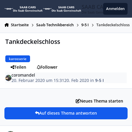
Zum Inhalt springen
SAAB CARS
Anmelden
Die Saab Gemeinschaft
Startseite
Saab Technikbereich
9-5 I
Tankdeckelschloss
Tankdeckelschloss
karosserie
Teilen
Follower
coromandel
20. Februar 2020 um 15:31
20. Feb 2020
in
9-5 I
Neues Thema starten
Auf dieses Thema antworten
Autor-Statistiken