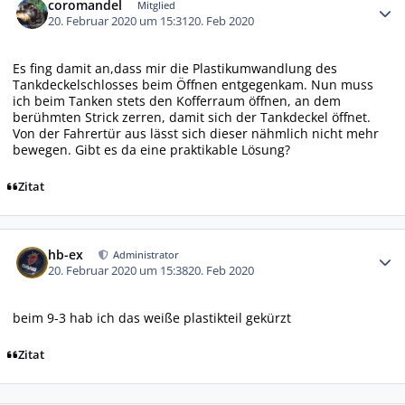
coromandel
Mitglied
20. Februar 2020 um 15:31
20. Feb 2020
Es fing damit an,dass mir die Plastikumwandlung des
Tankdeckelschlosses beim Öffnen entgegenkam. Nun muss
ich beim Tanken stets den Kofferraum öffnen, an dem
berühmten Strick zerren, damit sich der Tankdeckel öffnet.
Von der Fahrertür aus lässt sich dieser nähmlich nicht mehr
bewegen. Gibt es da eine praktikable Lösung?
Zitat
Autor-Statistiken
hb-ex
Administrator
20. Februar 2020 um 15:38
20. Feb 2020
beim 9-3 hab ich das weiße plastikteil gekürzt
Zitat