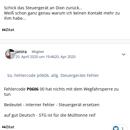
Schick das Steuergerät an Dion zurück...
Weiß schon ganz genau warum ich keinen Kontakt mehr zu
ihm habe...
Zitat
Autor-Statistiken
janira
Mitglied
20. April 2020 um 19:46
20. Apr 2020
So, Fehlercode p0606, allg. Steuergeräte Fehler
Fehlercode
P0606
00 hat nichts mit dem Wegfahrsperre zu
tun
Bedeutet - interner Fehler - Steuergerät ersetzen
auf gut Deutsch - STG ist für die Mülltonne reif
Zitat
1