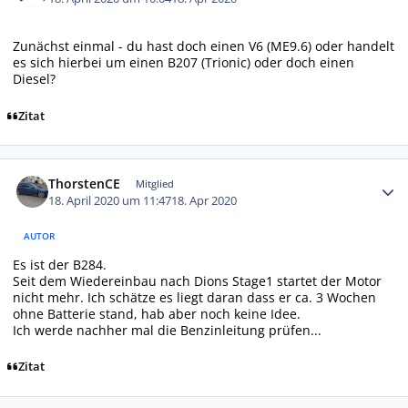
Zunächst einmal - du hast doch einen V6 (ME9.6) oder handelt
es sich hierbei um einen B207 (Trionic) oder doch einen
Diesel?
Zitat
Autor-Statistiken
ThorstenCE
Mitglied
18. April 2020 um 11:47
18. Apr 2020
AUTOR
Es ist der B284.
Seit dem Wiedereinbau nach Dions Stage1 startet der Motor
nicht mehr. Ich schätze es liegt daran dass er ca. 3 Wochen
ohne Batterie stand, hab aber noch keine Idee.
Ich werde nachher mal die Benzinleitung prüfen...
Zitat