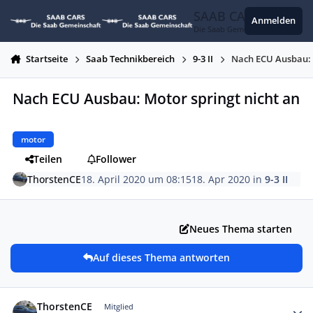
Zum Inhalt springen
SAAB CARS
Anmelden
Die Saab Gemeinschaft
Startseite
Saab Technikbereich
9-3 II
Nach ECU Ausbau: 
Nach ECU Ausbau: Motor springt nicht an
motor
Teilen
Follower
ThorstenCE
18. April 2020 um 08:15
18. Apr 2020
in
9-3 II
Neues Thema starten
Auf dieses Thema antworten
Autor-Statistiken
ThorstenCE
Mitglied