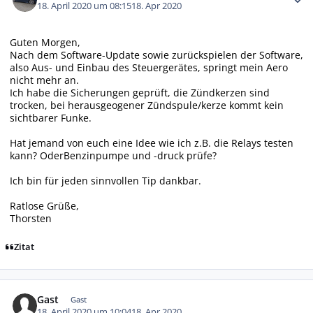
18. April 2020 um 08:15
18. Apr 2020
Guten Morgen,
Nach dem Software-Update sowie zurückspielen der Software,
also Aus- und Einbau des Steuergerätes, springt mein Aero
nicht mehr an.
Ich habe die Sicherungen geprüft, die Zündkerzen sind
trocken, bei herausgeogener Zündspule/kerze kommt kein
sichtbarer Funke.
Hat jemand von euch eine Idee wie ich z.B. die Relays testen
kann? OderBenzinpumpe und -druck prüfe?
Ich bin für jeden sinnvollen Tip dankbar.
Ratlose Grüße,
Thorsten
Zitat
Gast
Gast
18. April 2020 um 10:04
18. Apr 2020