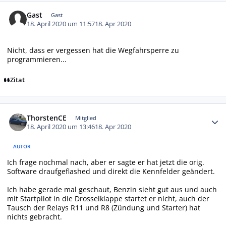
Gast
Gast
18. April 2020 um 11:57
18. Apr 2020
Nicht, dass er vergessen hat die Wegfahrsperre zu
programmieren...
Zitat
Autor-Statistiken
ThorstenCE
Mitglied
18. April 2020 um 13:46
18. Apr 2020
AUTOR
Ich frage nochmal nach, aber er sagte er hat jetzt die orig.
Software draufgeflashed und direkt die Kennfelder geändert.
Ich habe gerade mal geschaut, Benzin sieht gut aus und auch
mit Startpilot in die Drosselklappe startet er nicht, auch der
Tausch der Relays R11 und R8 (Zündung und Starter) hat
nichts gebracht.