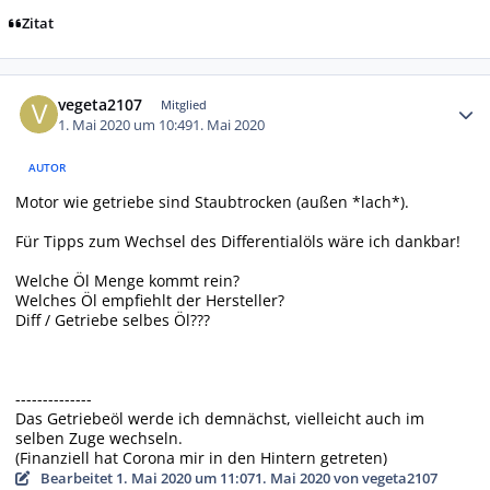
Zitat
Autor-Statistiken
vegeta2107
Mitglied
1. Mai 2020 um 10:49
1. Mai 2020
AUTOR
Motor wie getriebe sind Staubtrocken (außen *lach*).
Für Tipps zum Wechsel des Differentialöls wäre ich dankbar!
Welche Öl Menge kommt rein?
Welches Öl empfiehlt der Hersteller?
Diff / Getriebe selbes Öl???
--------------
Das Getriebeöl werde ich demnächst, vielleicht auch im
selben Zuge wechseln.
(Finanziell hat Corona mir in den Hintern getreten)
Bearbeitet
1. Mai 2020 um 11:07
1. Mai 2020
von vegeta2107