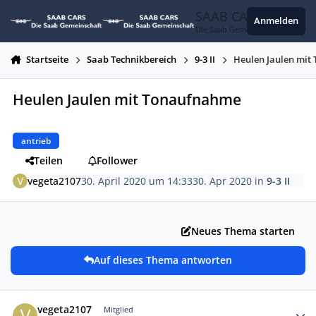
Zum Inhalt springen
SAAB CARS
Anmelden
Die Saab Gemeinschaft
Startseite
Saab Technikbereich
9-3 II
Heulen Jaulen mi
Heulen Jaulen mit Tonaufnahme
antrieb
Teilen
Follower
vegeta2107
30. April 2020 um 14:33
30. Apr 2020
in
9-3 II
Neues Thema starten
Auf dieses Thema antworten
Autor-Statistiken
vegeta2107
Mitglied