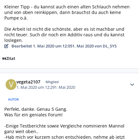
Kleiner Tipp - du kannst auch einen alten Schlauch nehmen
und von oben reinkippen, dann brauchst du auch keine
Pumpe o.ä.
Die Arbeit ist nicht die schönste, aber es ist machbar und
nicht teuer. Such dir noch ein Additiv raus und du kannst
loslegen.
Bearbeitet
1. Mai 2020 um 12:05
1. Mai 2020
von DL_SYS
Zitat
Autor-Statistiken
vegeta2107
Mitglied
1. Mai 2020 um 12:29
1. Mai 2020
AUTOR
Perfekt, danke. Genau 5 Gang.
Was für ein geniales Forum!
-Einige Testberichte sowie Vergleiche nominieren Mannol
ganz weit oben..
-Hab mich vor kurzem schon entschieden, nehme ab jetzt