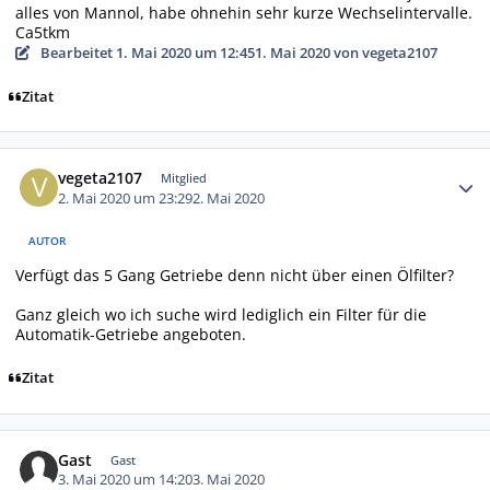
alles von Mannol, habe ohnehin sehr kurze Wechselintervalle.
Ca5tkm
Bearbeitet
1. Mai 2020 um 12:45
1. Mai 2020
von vegeta2107
Zitat
Autor-Statistiken
vegeta2107
Mitglied
2. Mai 2020 um 23:29
2. Mai 2020
AUTOR
Verfügt das 5 Gang Getriebe denn nicht über einen Ölfilter?
Ganz gleich wo ich suche wird lediglich ein Filter für die
Automatik-Getriebe angeboten.
Zitat
Gast
Gast
3. Mai 2020 um 14:20
3. Mai 2020