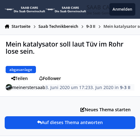
Zum Inhalt springen
SAAB CARS
Anmelden
Die Saab Gemeinschaft
Startseite
Saab Technikbereich
9-3 II
Mein katalysator so
Mein katalysator soll laut Tüv im Rohr
lose sein.
abgasanlage
Teilen
Follower
meinerstersaab
3. Juni 2020 um 17:23
3. Jun 2020
in
9-3 II
Neues Thema starten
Auf dieses Thema antworten
Autor-Statistiken