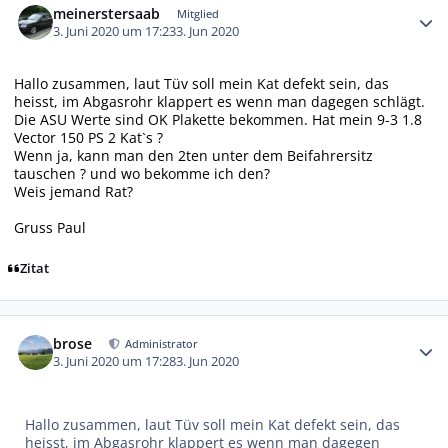
meinerstersaab
Mitglied
3. Juni 2020 um 17:23
3. Jun 2020
Hallo zusammen, laut Tüv soll mein Kat defekt sein, das
heisst, im Abgasrohr klappert es wenn man dagegen schlägt.
Die ASU Werte sind OK Plakette bekommen. Hat mein 9-3 1.8
Vector 150 PS 2 Kat`s ?
Wenn ja, kann man den 2ten unter dem Beifahrersitz
tauschen ? und wo bekomme ich den?
Weis jemand Rat?
Gruss Paul
Zitat
Autor-Statistiken
brose
Administrator
3. Juni 2020 um 17:28
3. Jun 2020
Hallo zusammen, laut Tüv soll mein Kat defekt sein, das
heisst, im Abgasrohr klappert es wenn man dagegen