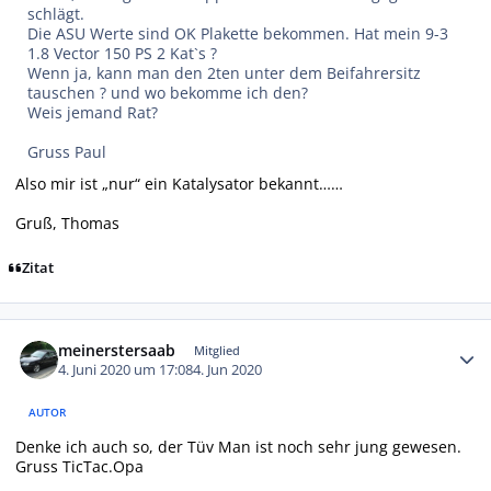
schlägt.
Die ASU Werte sind OK Plakette bekommen. Hat mein 9-3
1.8 Vector 150 PS 2 Kat`s ?
Wenn ja, kann man den 2ten unter dem Beifahrersitz
tauschen ? und wo bekomme ich den?
Weis jemand Rat?
Gruss Paul
Also mir ist „nur“ ein Katalysator bekannt……
Gruß, Thomas
Zitat
Autor-Statistiken
meinerstersaab
Mitglied
4. Juni 2020 um 17:08
4. Jun 2020
AUTOR
Denke ich auch so, der Tüv Man ist noch sehr jung gewesen.
Gruss TicTac.Opa