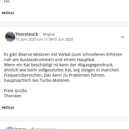
Flo
Zitat
Autor-Statistiken
ThorstenCE
Mitglied
10. Juni 2020 um 11:59
10. Jun 2020
Es gibt diverse Motoren mit Vorkat (zum schnelleren Erhitzen
nah am Auslasskrümmer) und einem Hauptkat.
Wenn ein Kat beschädigt ist kann der Abgasgegendruck,
ähnlich wie beim vollgesetzten Kat, arg steigen in manchen
Frequenzbereichen. Das kann zu Problemen führen,
hauptsächlich bei Turbo-Motoren.
Freie Grüße,
Thorsten
Zitat
Autor-Statistiken