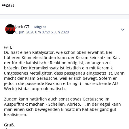
Zitat
Autor-Statistiken
Jack GT
Mitglied
6. Juni 2020 um 07:21
6. Jun 2020
@TE:
Du hast einen Katalysator, wie schon oben erwähnt. Bei
höheren Kilometerständen kann der Keramikeinsatz im Kat,
der für die katalytische Reaktion nötig ist, anfangen zu
bröseln. Der Keramikeinsatz ist letztlich ein mit Keramik
umgossenes Metallgitter, dass passgenau eingesetzt ist. Dann
macht der Kram Geräusche, weil er sich bewegt. Sofern er
jedoch die passende Reaktion erbringt (= ausreichende AU-
Werte) ist das unproblematisch.
Zudem kann natürlich auch sonst etwas Geräusche im
Auspufftrakt machen - Schellen, Abrieb, ... In der Regel kann
man einen sich bewegenden Einsatz im Kat aber ganz gut
lokalisieren.
Gruß,