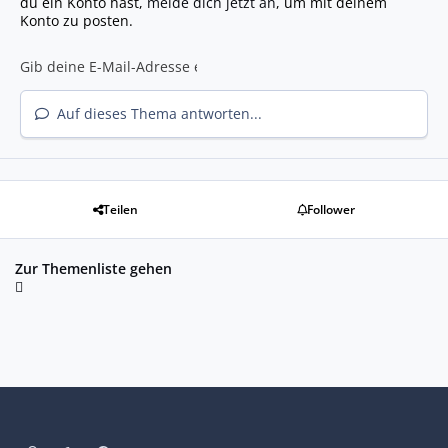
du ein Konto hast,
melde dich jetzt an
, um mit deinem
Konto zu posten.
Auf dieses Thema antworten...
Teilen
Follower
Zur Themenliste gehen
Heller Modus
Dunkler Modus
Systemeinstellung