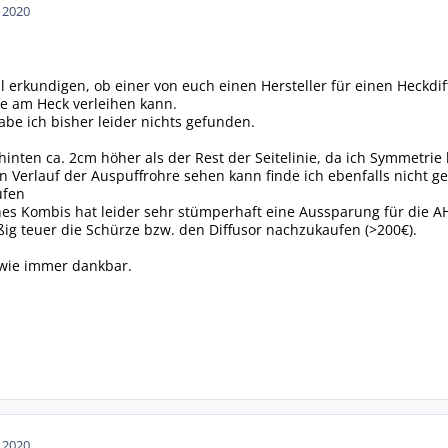
n 2020
 erkundigen, ob einer von euch einen Hersteller für einen Heckdiff
efe am Heck verleihen kann.
be ich bisher leider nichts gefunden.
hinten ca. 2cm höher als der Rest der Seitelinie, da ich Symmetrie l
en Verlauf der Auspuffrohre sehen kann finde ich ebenfalls nicht g
ufen
nes Kombis hat leider sehr stümperhaft eine Aussparung für die A
ig teuer die Schürze bzw. den Diffusor nachzukaufen (>200€).
 wie immer dankbar.
n 2020