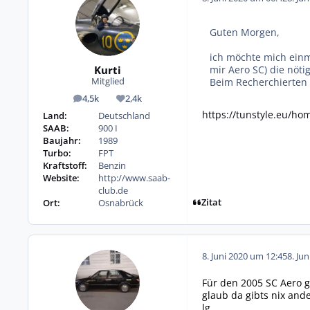
Guten Morgen,
ich möchte mich einma
Kurti
mir Aero SC) die nöti
Beim Recherchierten 
Mitglied
4,5k
2,4k
Beiträge
Reputation
https://tunstyle.eu/ho
Land:
Deutschland
SAAB:
900 I
Baujahr:
1989
Turbo:
FPT
Kraftstoff:
Benzin
Website:
http://www.saab-
club.de
Zitat
Ort:
Osnabrück
8. Juni 2020 um 12:45
8. Ju
Für den 2005 SC Aero gi
glaub da gibts nix and
lg