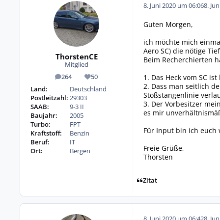
8. Juni 2020 um 06:06
8. Ju
Guten Morgen,
ich möchte mich einmal
Aero SC) die nötige Ti
ThorstenCE
Beim Recherchierten ha
Mitglied
1. Das Heck vom SC ist 
264
50
Beiträge
Reputation
2. Dass man seitlich d
Land:
Deutschland
Stoßstangenlinie verla
Postleitzahl:
29303
3. Der Vorbesitzer mei
SAAB:
9-3 II
es mir unverhältnismäß
Baujahr:
2005
Turbo:
FPT
Für Input bin ich euch
Kraftstoff:
Benzin
Beruf:
IT
Freie Grüße,
Ort:
Bergen
Thorsten
Zitat
8. Juni 2020 um 06:42
8. Ju