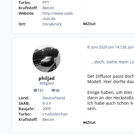
Turbo:
FPT
Kraftstoff:
Benzin
Website:
http://www.saab-
club.de
Zitat
Ort:
Osnabrück
8. Juni 2020 um 14:12
8. Ju
...doch, siehe mein L
Der Diffusor passt doch
philjad
Modell. Hier dürfte das
Mitglied
151
48
Einige haben, um dies
Beiträge
Reputation
dann an der Heckstoßst
Land:
Deutschland
Ich habe auch schon 9-
SAAB:
9-3 II
sein.
Baujahr:
2005
Turbo:
t turbolinchen
Kraftstoff:
Benzin
Zitat