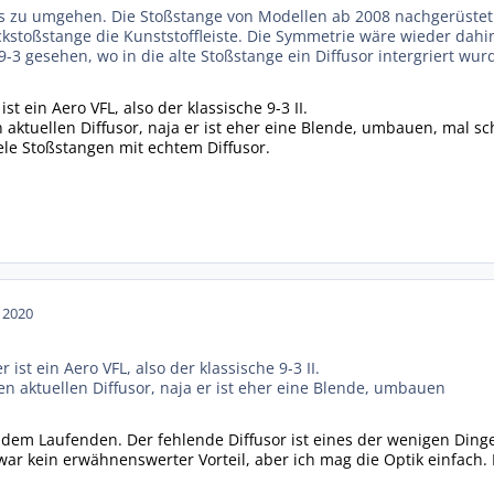
s zu umgehen. Die Stoßstange von Modellen ab 2008 nachgerüstet
ckstoßstange die Kunststoffleiste. Die Symmetrie wäre wieder dah
-3 gesehen, wo in die alte Stoßstange ein Diffusor intergriert wu
st ein Aero VFL, also der klassische 9-3 II.
 aktuellen Diffusor, naja er ist eher eine Blende, umbauen, mal 
viele Stoßstangen mit echtem Diffusor.
n 2020
 ist ein Aero VFL, also der klassische 9-3 II.
n aktuellen Diffusor, naja er ist eher eine Blende, umbauen
 dem Laufenden. Der fehlende Diffusor ist eines der wenigen Ding
 zwar kein erwähnenswerter Vorteil, aber ich mag die Optik einfach