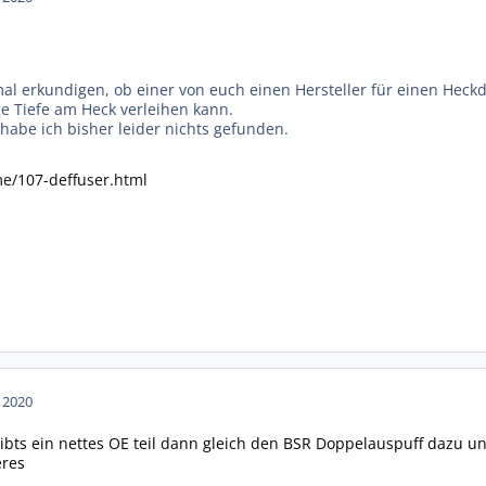
l erkundigen, ob einer von euch einen Hersteller für einen Heckdif
ge Tiefe am Heck verleihen kann.
habe ich bisher leider nichts gefunden.
me/107-deffuser.html
n 2020
bts ein nettes OE teil dann gleich den BSR Doppelauspuff dazu und 
eres