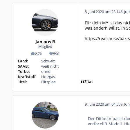
8. Juni 2020 um 23:14
8. Ju
Für dein MY ist das ni
was ändern willst. In 
https://realcar.se/bak-
Jan aus R
Mitglied
2,7k
590
Beiträge
Reputation
Land:
Schweiz
SAAB:
weiß nicht
Turbo:
ohne
Kraftstoff:
Holzgas
Zitat
Titel:
Flitzpipe
9. Juni 2020 um 04:55
9. Ju
Der Diffusor passt do
vorfacelift Modell. H