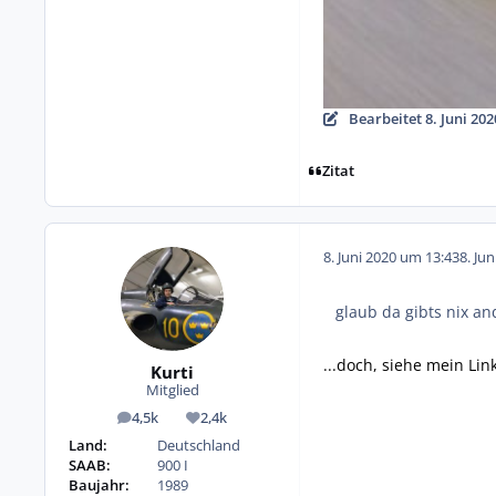
Bearbeitet
8. Juni 20
Zitat
8. Juni 2020 um 13:43
8. Ju
glaub da gibts nix an
...doch, siehe mein Lin
Kurti
Mitglied
4,5k
2,4k
Beiträge
Reputation
Land:
Deutschland
SAAB:
900 I
Baujahr:
1989