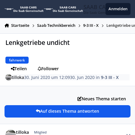
Zum Inhalt springen
SAAB CARS
Anmelden
Die Saab Gemeinschaft
Startseite
Saab Technikbereich
9-3 III - X
Lenkgetriebe u
Lenkgetriebe undicht
fahrwerk
Teilen
Follower
tilloka
30. Juni 2020 um 12:09
30. Jun 2020
in
9-3 III - X
Neues Thema starten
Auf dieses Thema antworten
Autor-Statistiken
tilloka
Mitglied