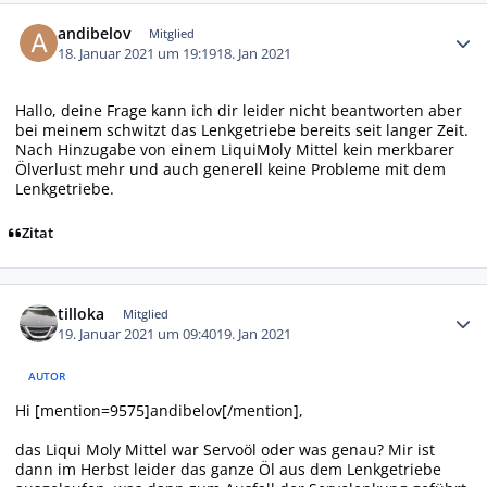
Autor-Statistiken
andibelov
Mitglied
18. Januar 2021 um 19:19
18. Jan 2021
Hallo, deine Frage kann ich dir leider nicht beantworten aber
bei meinem schwitzt das Lenkgetriebe bereits seit langer Zeit.
Nach Hinzugabe von einem LiquiMoly Mittel kein merkbarer
Ölverlust mehr und auch generell keine Probleme mit dem
Lenkgetriebe.
Zitat
Autor-Statistiken
tilloka
Mitglied
19. Januar 2021 um 09:40
19. Jan 2021
AUTOR
Hi [mention=9575]andibelov[/mention],
das Liqui Moly Mittel war Servoöl oder was genau? Mir ist
dann im Herbst leider das ganze Öl aus dem Lenkgetriebe