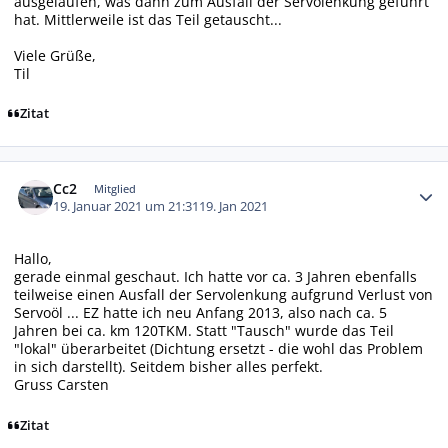
ausgelaufen, was dann zum Ausfall der Servolenkung geführt
hat. Mittlerweile ist das Teil getauscht...
Viele Grüße,
Til
Zitat
Autor-Statistiken
Cc2
Mitglied
19. Januar 2021 um 21:31
19. Jan 2021
Hallo,
gerade einmal geschaut. Ich hatte vor ca. 3 Jahren ebenfalls
teilweise einen Ausfall der Servolenkung aufgrund Verlust von
Servoöl ... EZ hatte ich neu Anfang 2013, also nach ca. 5
Jahren bei ca. km 120TKM. Statt "Tausch" wurde das Teil
"lokal" überarbeitet (Dichtung ersetzt - die wohl das Problem
in sich darstellt). Seitdem bisher alles perfekt.
Gruss Carsten
Zitat