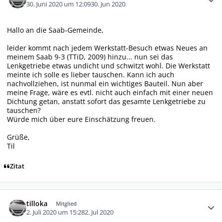
30. Juni 2020 um 12:09
30. Jun 2020
Hallo an die Saab-Gemeinde,
leider kommt nach jedem Werkstatt-Besuch etwas Neues an
meinem Saab 9-3 (TTiD, 2009) hinzu... nun sei das
Lenkgetriebe etwas undicht und schwitzt wohl. Die Werkstatt
meinte ich solle es lieber tauschen. Kann ich auch
nachvollziehen, ist nunmal ein wichtiges Bauteil. Nun aber
meine Frage, wäre es evtl. nicht auch einfach mit einer neuen
Dichtung getan, anstatt sofort das gesamte Lenkgetriebe zu
tauschen?
Würde mich über eure Einschätzung freuen.
Grüße,
Til
Zitat
Autor-Statistiken
tilloka
Mitglied
2. Juli 2020 um 15:28
2. Jul 2020