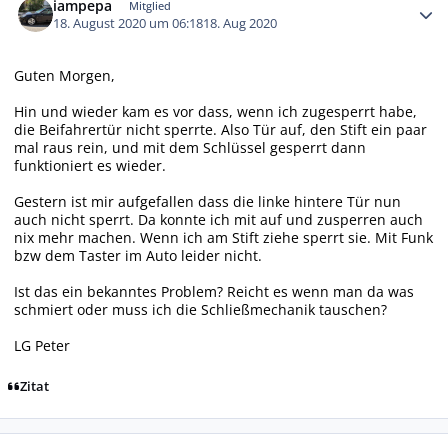
iampepa
Mitglied
18. August 2020 um 06:18
18. Aug 2020
Guten Morgen,
Hin und wieder kam es vor dass, wenn ich zugesperrt habe,
die Beifahrertür nicht sperrte. Also Tür auf, den Stift ein paar
mal raus rein, und mit dem Schlüssel gesperrt dann
funktioniert es wieder.
Gestern ist mir aufgefallen dass die linke hintere Tür nun
auch nicht sperrt. Da konnte ich mit auf und zusperren auch
nix mehr machen. Wenn ich am Stift ziehe sperrt sie. Mit Funk
bzw dem Taster im Auto leider nicht.
Ist das ein bekanntes Problem? Reicht es wenn man da was
schmiert oder muss ich die Schließmechanik tauschen?
LG Peter
Zitat
Autor-Statistiken