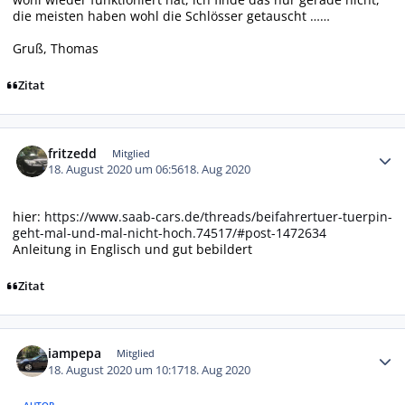
die meisten haben wohl die Schlösser getauscht ……
Gruß, Thomas
Zitat
Autor-Statistiken
fritzedd
Mitglied
18. August 2020 um 06:56
18. Aug 2020
hier:
https://www.saab-cars.de/threads/beifahrertuer-tuerpin-
geht-mal-und-mal-nicht-hoch.74517/#post-1472634
Anleitung in Englisch und gut bebildert
Zitat
Autor-Statistiken
iampepa
Mitglied
18. August 2020 um 10:17
18. Aug 2020
AUTOR