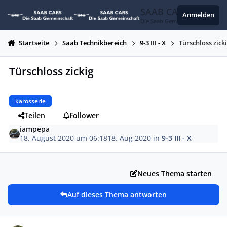
Zum Inhalt springen
SAAB CARS
Anmelden
Die Saab Gemeinschaft
Startseite
Saab Technikbereich
9-3 III - X
Türschloss zick
Türschloss zickig
karosserie
Teilen
Follower
iampepa
18. August 2020 um 06:18
18. Aug 2020
in
9-3 III - X
Neues Thema starten
Auf dieses Thema antworten
Autor-Statistiken