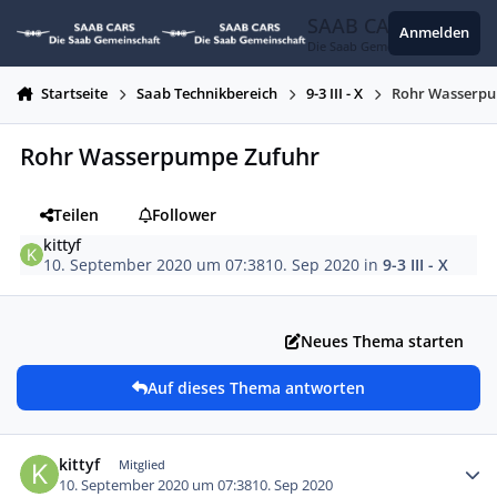
Zum Inhalt springen
SAAB CARS
Anmelden
Die Saab Gemeinschaft
Startseite
Saab Technikbereich
9-3 III - X
Rohr Wasserpu
Rohr Wasserpumpe Zufuhr
Teilen
Follower
kittyf
10. September 2020 um 07:38
10. Sep 2020
in
9-3 III - X
Neues Thema starten
Auf dieses Thema antworten
Autor-Statistiken
kittyf
Mitglied
10. September 2020 um 07:38
10. Sep 2020