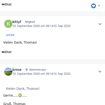
Zitat
1
Autor-Statistiken
kittyf
Mitglied
10. September 2020 um 09:14
10. Sep 2020
AUTOR
Vielen Dank, Thomas!
Zitat
Autor-Statistiken
brose
Administrator
10. September 2020 um 09:16
10. Sep 2020
Vielen Dank, Thomas!
Gerne……
……
Gruß, Thomas