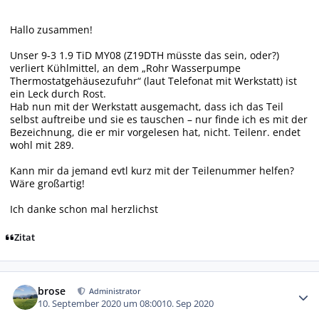
Hallo zusammen!
Unser 9-3 1.9 TiD MY08 (Z19DTH müsste das sein, oder?)
verliert Kühlmittel, an dem „Rohr Wasserpumpe
Thermostatgehäusezufuhr“ (laut Telefonat mit Werkstatt) ist
ein Leck durch Rost.
Hab nun mit der Werkstatt ausgemacht, dass ich das Teil
selbst auftreibe und sie es tauschen – nur finde ich es mit der
Bezeichnung, die er mir vorgelesen hat, nicht. Teilenr. endet
wohl mit 289.
Kann mir da jemand evtl kurz mit der Teilenummer helfen?
Wäre großartig!
Ich danke schon mal herzlichst
Zitat
Autor-Statistiken
brose
Administrator
10. September 2020 um 08:00
10. Sep 2020