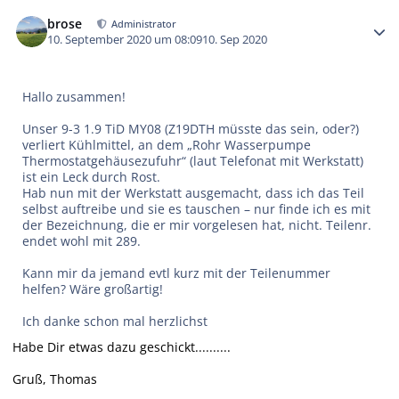
Autor-Statistiken
brose
Administrator
10. September 2020 um 08:09
10. Sep 2020
Hallo zusammen!
Unser 9-3 1.9 TiD MY08 (Z19DTH müsste das sein, oder?)
verliert Kühlmittel, an dem „Rohr Wasserpumpe
Thermostatgehäusezufuhr“ (laut Telefonat mit Werkstatt)
ist ein Leck durch Rost.
Hab nun mit der Werkstatt ausgemacht, dass ich das Teil
selbst auftreibe und sie es tauschen – nur finde ich es mit
der Bezeichnung, die er mir vorgelesen hat, nicht. Teilenr.
endet wohl mit 289.
Kann mir da jemand evtl kurz mit der Teilenummer
helfen? Wäre großartig!
Ich danke schon mal herzlichst
Habe Dir etwas dazu geschickt..........
Gruß, Thomas