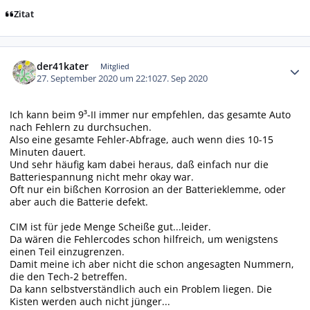
Zitat
Autor-Statistiken
der41kater
Mitglied
27. September 2020 um 22:10
27. Sep 2020
Ich kann beim 9³-II immer nur empfehlen, das gesamte Auto
nach Fehlern zu durchsuchen.
Also eine gesamte Fehler-Abfrage, auch wenn dies 10-15
Minuten dauert.
Und sehr häufig kam dabei heraus, daß einfach nur die
Batteriespannung nicht mehr okay war.
Oft nur ein bißchen Korrosion an der Batterieklemme, oder
aber auch die Batterie defekt.
CIM ist für jede Menge Scheiße gut...leider.
Da wären die Fehlercodes schon hilfreich, um wenigstens
einen Teil einzugrenzen.
Damit meine ich aber nicht die schon angesagten Nummern,
die den Tech-2 betreffen.
Da kann selbstverständlich auch ein Problem liegen. Die
Kisten werden auch nicht jünger...