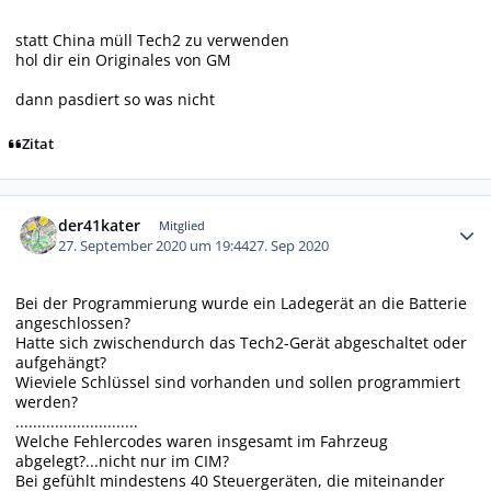
statt China müll Tech2 zu verwenden
hol dir ein Originales von GM
dann pasdiert so was nicht
Zitat
Autor-Statistiken
der41kater
Mitglied
27. September 2020 um 19:44
27. Sep 2020
Bei der Programmierung wurde ein Ladegerät an die Batterie
angeschlossen?
Hatte sich zwischendurch das Tech2-Gerät abgeschaltet oder
aufgehängt?
Wieviele Schlüssel sind vorhanden und sollen programmiert
werden?
............................
Welche Fehlercodes waren insgesamt im Fahrzeug
abgelegt?...nicht nur im CIM?
Bei gefühlt mindestens 40 Steuergeräten, die miteinander