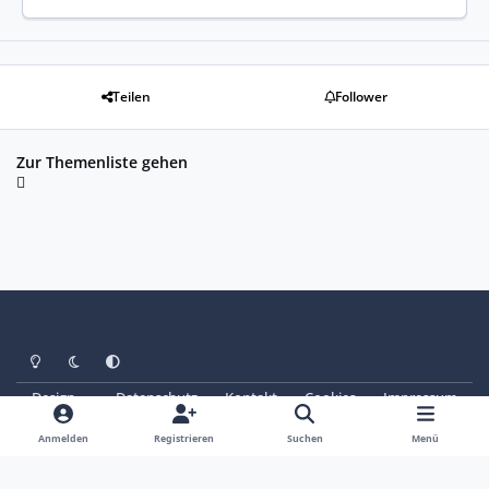
Teilen
Follower
Zur Themenliste gehen
Heller Modus
Dunkler Modus
Systemeinstellung
Design
Datenschutz
Kontakt
Cookies
Impressum
© Copyright 2025 - SAABoteure e. V.
Powered by
Invision Community
Anmelden
Registrieren
Suchen
Menü