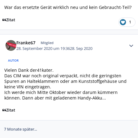
War das ersetzte Gerät wirklich neu und kein Gebraucht-Teil?
Zitat
1
Autor-Statistiken
Franke67
Mitglied
28. September 2020 um 19:36
28. Sep 2020
AUTOR
Vielen Dank der41kater.
Das CIM war noch original verpackt, nicht die geringsten
Spuren an Halteklammern oder am Kunststoffgehäuse und
keine VIN eingetragen.
Ich werde mich Mitte Oktober wieder darum kümmern
können. Dann aber mit geladenem Handy-Akku...
Zitat
7 Monate später...