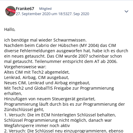
Autor-Statistiken
Franke67
Mitglied
27. September 2020 um 18:53
27. Sep 2020
Hallo,
ich benötige mal wieder Schwarmwissen.
Nachdem beim Cabrio der Hübschen (MY 2004) das CIM
diverse Fehlermeldungen ausgeworfen hat, habe ich es durch
ein neues getauscht. Das CIM wurde 2007 scheinbar schon
mal getauscht. Teilenummer entspricht dem AT ab 2006.
Vorgehensweise war:
Altes CIM mit Tech2 abgemeldet,
Lenkrad, Airbag, CIM ausgebaut,
Neues CIM, Lenkrad und Airbag eingebaut,
Mit Tech2 und GlobalTIS Freigabe zur Programmierung
erhalten,
Hinzufügen von neuem Steuergerät gestartet,
Programmierung läuft durch bis es zur Programmierung der
Zündschlüssel geht,
1. Versuch: Die im ECM hinterlegten Schlüssel behalten,
Schlüssel Programmierung nicht möglich, danach war
Wegfahrsperre immer noch aktiv
2. Versuch: Die Schlüssel neu einzuprogrammieren, ebenso