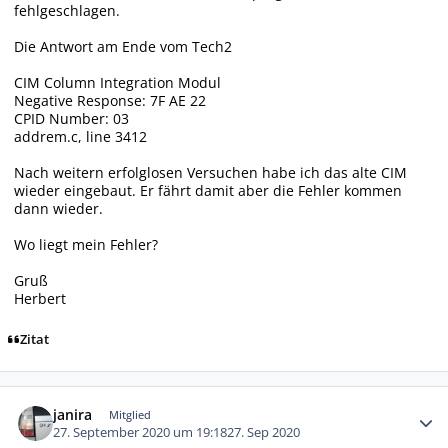
fehlgeschlagen.
Die Antwort am Ende vom Tech2
CIM Column Integration Modul
Negative Response: 7F AE 22
CPID Number: 03
addrem.c, line 3412
Nach weitern erfolglosen Versuchen habe ich das alte CIM
wieder eingebaut. Er fährt damit aber die Fehler kommen
dann wieder.
Wo liegt mein Fehler?
Gruß
Herbert
Zitat
Autor-Statistiken
janira
Mitglied
27. September 2020 um 19:18
27. Sep 2020