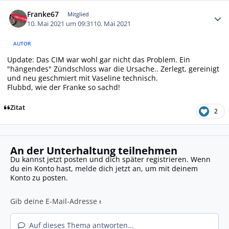
Autor-Statistiken
Franke67
Mitglied
10. Mai 2021 um 09:31
10. Mai 2021
AUTOR
Update: Das CIM war wohl gar nicht das Problem. Ein
"hängendes" Zündschloss war die Ursache.. Zerlegt, gereinigt
und neu geschmiert mit Vaseline technisch.
Flubbd, wie der Franke so sachd!
Zitat
2
An der Unterhaltung teilnehmen
Du kannst jetzt posten und dich später registrieren. Wenn
du ein Konto hast,
melde dich jetzt an
, um mit deinem
Konto zu posten.
Auf dieses Thema antworten...