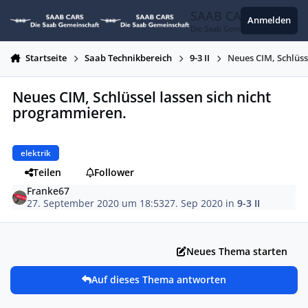
Zum Inhalt springen
SAAB CARS
Anmelden
Die Saab Gemeinschaft
Startseite
Saab Technikbereich
9-3 II
Neues CIM, Schlüss
Neues CIM, Schlüssel lassen sich nicht
programmieren.
elektrik
Teilen
Follower
Franke67
27. September 2020 um 18:53
27. Sep 2020
in
9-3 II
Neues Thema starten
Auf dieses Thema antworten