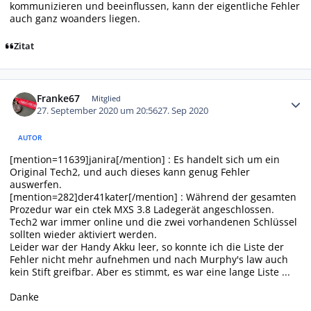
kommunizieren und beeinflussen, kann der eigentliche Fehler
auch ganz woanders liegen.
Zitat
Autor-Statistiken
Franke67
Mitglied
27. September 2020 um 20:56
27. Sep 2020
AUTOR
[mention=11639]janira[/mention] : Es handelt sich um ein
Original Tech2, und auch dieses kann genug Fehler
auswerfen.
[mention=282]der41kater[/mention] : Während der gesamten
Prozedur war ein ctek MXS 3.8 Ladegerät angeschlossen.
Tech2 war immer online und die zwei vorhandenen Schlüssel
sollten wieder aktiviert werden.
Leider war der Handy Akku leer, so konnte ich die Liste der
Fehler nicht mehr aufnehmen und nach Murphy's law auch
kein Stift greifbar. Aber es stimmt, es war eine lange Liste ...
Danke