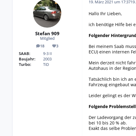
19. März 2021 um 17:37
19
Hallo Ihr Lieben,
ich benötige Hilfe bei
Stefan 909
Folgender Hintergrund
Mitglied
Bei meinem Saab muss d
18
3
Beiträge
Reputation
ECU) einen internen Fe
SAAB:
9-3 II
Baujahr:
2003
Mein derzeit nicht fahr
Turbo:
TiD
Autohaus in der Region
Tatsächlich bin ich a
Fahrzeug eingebaut wa
Leider gelingt es der 
Folgende Problemstell
Der Ladevorgang der z
bei 10 bis 20 % ab.
Exakt das selbe Probl