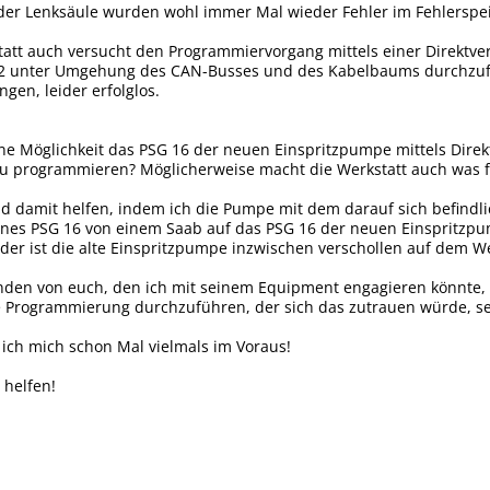
er Lenksäule wurden wohl immer Mal wieder Fehler im Fehlerspeic
tatt auch versucht den Programmiervorgang mittels einer Direktv
2 unter Umgehung des CAN-Busses und des Kabelbaums durchzuf
en, leider erfolglos.
ne Möglichkeit das PSG 16 der neuen Einspritzpumpe mittels Dire
 programmieren? Möglicherweise macht die Werkstatt auch was fal
d damit helfen, indem ich die Pumpe mit dem darauf sich befindl
ines PSG 16 von einem Saab auf das PSG 16 der neuen Einspritzpu
er ist die alte Einspritzpumpe inzwischen verschollen auf dem W
anden von euch, den ich mit seinem Equipment engagieren könnte,
 Programmierung durchzuführen, der sich das zutrauen würde, se
 ich mich schon Mal vielmals im Voraus!
 helfen!