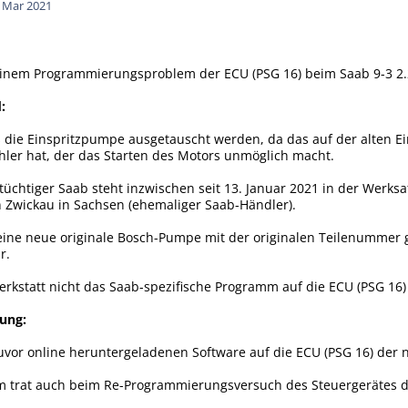
. Mar 2021
 einem Programmierungsproblem der ECU (PSG 16) beim Saab 9-3 2.2
:
ie Einspritzpumpe ausgetauscht werden, da das auf der alten Ein
hler hat, der das Starten des Motors unmöglich macht.
tüchtiger Saab steht inzwischen seit 13. Januar 2021 in der Werksat
 Zwickau in Sachsen (ehemaliger Saab-Händler).
n eine neue originale Bosch-Pumpe mit der originalen Teilenumme
r.
Werkstatt nicht das Saab-spezifische Programm auf die ECU (PSG 16)
ung:
uvor online heruntergeladenen Software auf die ECU (PSG 16) der 
em trat auch beim Re-Programmierungsversuch des Steuergerätes d