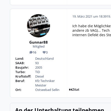
19. März 2021 um 18:39
19
Ich habe die Möglichk
andere zb VAG)... Tech 
internen Defekt des St
Gunnar88
Mitglied
16
3
Beiträge
Reputation
Land:
Deutschland
SAAB:
93
Baujahr:
2005
Turbo:
TiD
Kraftstoff:
Diesel
Beruf:
Kfz Techniker
Meister
Zitat
Ort:
Ostseebad Sellin
An der Unterhaltung teilnehmen