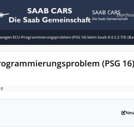
SAAB CARS
Durchs
Die Saab Gemeinschaft
e wegen ECU-Programmierungsproblem (PSG 16) beim Saab 9-3 2.2 TiD (Ba
rogrammierungsproblem (PSG 16)
II
Neu