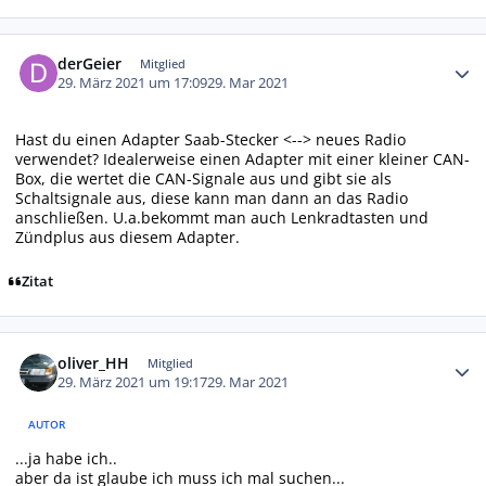
Autor-Statistiken
derGeier
Mitglied
29. März 2021 um 17:09
29. Mar 2021
Hast du einen Adapter Saab-Stecker <--> neues Radio
verwendet? Idealerweise einen Adapter mit einer kleiner CAN-
Box, die wertet die CAN-Signale aus und gibt sie als
Schaltsignale aus, diese kann man dann an das Radio
anschließen. U.a.bekommt man auch Lenkradtasten und
Zündplus aus diesem Adapter.
Zitat
Autor-Statistiken
oliver_HH
Mitglied
29. März 2021 um 19:17
29. Mar 2021
AUTOR
...ja habe ich..
aber da ist glaube ich muss ich mal suchen...