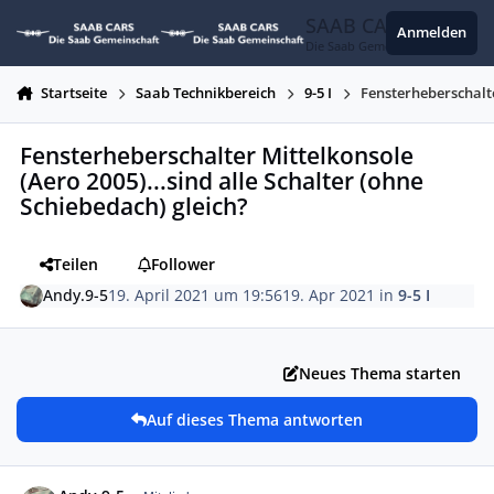
Zum Inhalt springen
SAAB CARS
Anmelden
Die Saab Gemeinschaft
Startseite
Saab Technikbereich
9-5 I
Fensterheberschalte
Fensterheberschalter Mittelkonsole
(Aero 2005)...sind alle Schalter (ohne
Schiebedach) gleich?
Teilen
Follower
Andy.9-5
19. April 2021 um 19:56
19. Apr 2021
in
9-5 I
Neues Thema starten
Auf dieses Thema antworten
Autor-Statistiken