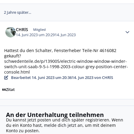
2 Jahre später...
Autor-Statistiken
CHRlS
Mitglied
14. Juni 2023 um 20:29
14. Jun 2023
Hattest du den
Schalter, Fensterheber Teile-Nr 4616082
gekauft?
schwedenteile.de/p/139005/electric-window-window-winder-
switch-unit-saab-9-5-i-1998-2003-colour-grey-position-center-
console.html
Bearbeitet
14. Juni 2023 um 20:36
14. Jun 2023
von CHRlS
Zitat
An der Unterhaltung teilnehmen
Du kannst jetzt posten und dich später registrieren. Wenn
du ein Konto hast,
melde dich jetzt an
, um mit deinem
Konto zu posten.