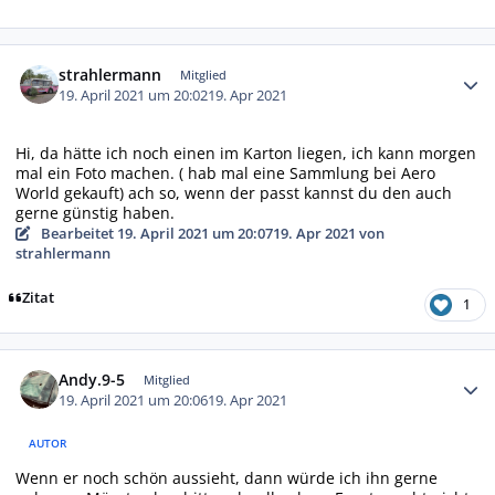
Autor-Statistiken
strahlermann
Mitglied
19. April 2021 um 20:02
19. Apr 2021
Hi, da hätte ich noch einen im Karton liegen, ich kann morgen
mal ein Foto machen. ( hab mal eine Sammlung bei Aero
World gekauft) ach so, wenn der passt kannst du den auch
gerne günstig haben.
Bearbeitet
19. April 2021 um 20:07
19. Apr 2021
von
strahlermann
Zitat
1
Autor-Statistiken
Andy.9-5
Mitglied
19. April 2021 um 20:06
19. Apr 2021
AUTOR
Wenn er noch schön aussieht, dann würde ich ihn gerne