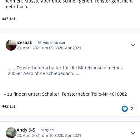
nehmen. Müsste aber bitte schnell gehen. Fenster geht nicht
mehr hoch...
Zitat
Autor-Statistiken
icesaab
Administrator
20. April 2021 um 09:38
20. Apr 2021
...... Fensterheberschalter für die Mittelkonsole meines
2005er Aero ohne Schiebedach......
- zu finden unter: Schalter, Fensterheber Teile-Nr 4616082
Zitat
2
Autor-Statistiken
Andy.9-5
Mitglied
20. April 2021 um 16:30
20. Apr 2021