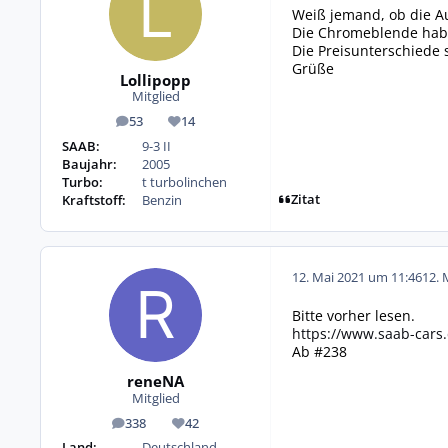
Weiß jemand, ob die Au
Die Chromeblende hab 
Die Preisunterschiede 
Grüße
Lollipopp
Mitglied
53
14
Beiträge
Reputation
SAAB:
9-3 II
Baujahr:
2005
Turbo:
t turbolinchen
Zitat
Kraftstoff:
Benzin
12. Mai 2021 um 11:46
12. 
Bitte vorher lesen.
https://www.saab-cars.
Ab #238
reneNA
Mitglied
338
42
Beiträge
Reputation
Land:
Deutschland