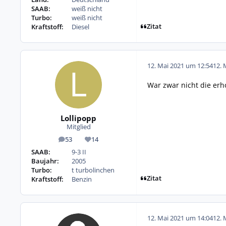
SAAB:
weiß nicht
Turbo:
weiß nicht
Zitat
Kraftstoff:
Diesel
12. Mai 2021 um 12:54
12. 
War zwar nicht die erh
Lollipopp
Mitglied
53
14
Beiträge
Reputation
SAAB:
9-3 II
Baujahr:
2005
Turbo:
t turbolinchen
Zitat
Kraftstoff:
Benzin
12. Mai 2021 um 14:04
12. 