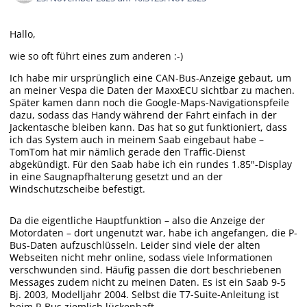
Hallo,
wie so oft führt eines zum anderen :-)
Ich habe mir ursprünglich eine CAN-Bus-Anzeige gebaut, um
an meiner Vespa die Daten der MaxxECU sichtbar zu machen.
Später kamen dann noch die Google-Maps-Navigationspfeile
dazu, sodass das Handy während der Fahrt einfach in der
Jackentasche bleiben kann. Das hat so gut funktioniert, dass
ich das System auch in meinem Saab eingebaut habe –
TomTom hat mir nämlich gerade den Traffic-Dienst
abgekündigt. Für den Saab habe ich ein rundes 1.85"-Display
in eine Saugnapfhalterung gesetzt und an der
Windschutzscheibe befestigt.
Da die eigentliche Hauptfunktion – also die Anzeige der
Motordaten – dort ungenutzt war, habe ich angefangen, die P-
Bus-Daten aufzuschlüsseln. Leider sind viele der alten
Webseiten nicht mehr online, sodass viele Informationen
verschwunden sind. Häufig passen die dort beschriebenen
Messages zudem nicht zu meinen Daten. Es ist ein Saab 9-5
Bj. 2003, Modelljahr 2004. Selbst die T7-Suite-Anleitung ist
beim P-Bus ziemlich lückenhaft.