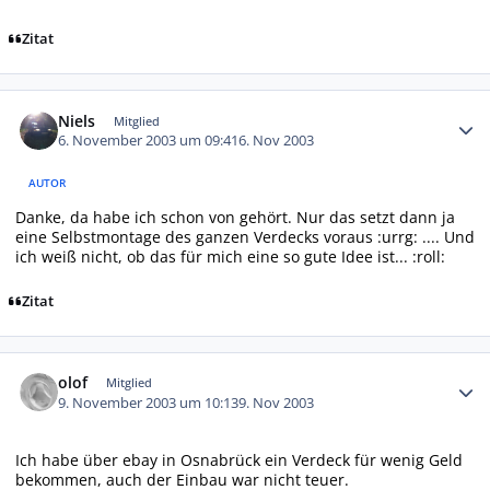
Zitat
Autor-Statistiken
Niels
Mitglied
6. November 2003 um 09:41
6. Nov 2003
AUTOR
Danke, da habe ich schon von gehört. Nur das setzt dann ja
eine Selbstmontage des ganzen Verdecks voraus :urrg: .... Und
ich weiß nicht, ob das für mich eine so gute Idee ist... :roll:
Zitat
Autor-Statistiken
olof
Mitglied
9. November 2003 um 10:13
9. Nov 2003
Ich habe über ebay in Osnabrück ein Verdeck für wenig Geld
bekommen, auch der Einbau war nicht teuer.