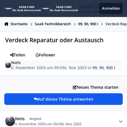
Zum Inhalt springen
SAAB CARS
Anmelden
Die Saab Gemeinschaft
Startseite
Saab Technikbereich
99, 90, 900 I
Verdeck Rep
Verdeck Reparatur oder Austausch
Teilen
Follower
Niels
6. November 2003 um 09:05
6. Nov 2003
in
99, 90, 900 I
Neues Thema starten
Auf dieses Thema antworten
Autor-Statistiken
Niels
Mitglied
6. November 2003 um 09:05
6. Nov 2003