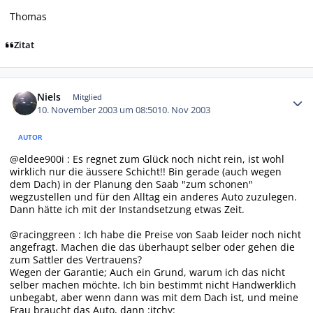
Thomas
Zitat
Autor-Statistiken
Niels
Mitglied
10. November 2003 um 08:50
10. Nov 2003
AUTOR
@eldee900i : Es regnet zum Glück noch nicht rein, ist wohl
wirklich nur die äussere Schicht!! Bin gerade (auch wegen
dem Dach) in der Planung den Saab "zum schonen"
wegzustellen und für den Alltag ein anderes Auto zuzulegen.
Dann hätte ich mit der Instandsetzung etwas Zeit.
@racinggreen : Ich habe die Preise von Saab leider noch nicht
angefragt. Machen die das überhaupt selber oder gehen die
zum Sattler des Vertrauens?
Wegen der Garantie; Auch ein Grund, warum ich das nicht
selber machen möchte. Ich bin bestimmt nicht Handwerklich
unbegabt, aber wenn dann was mit dem Dach ist, und meine
Frau braucht das Auto, dann :itchy: