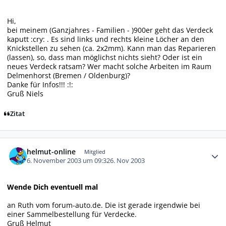
Hi,
bei meinem (Ganzjahres - Familien - )900er geht das Verdeck
kaputt :cry: . Es sind links und rechts kleine Löcher an den
Knickstellen zu sehen (ca. 2x2mm). Kann man das Reparieren
(lassen), so, dass man möglichst nichts sieht? Oder ist ein
neues Verdeck ratsam? Wer macht solche Arbeiten im Raum
Delmenhorst (Bremen / Oldenburg)?
Danke für Infos!!! :!:
Gruß Niels
Zitat
Autor-Statistiken
helmut-online
Mitglied
6. November 2003 um 09:32
6. Nov 2003
Wende Dich eventuell mal
an Ruth vom forum-auto.de. Die ist gerade irgendwie bei
einer Sammelbestellung für Verdecke.
Gruß Helmut