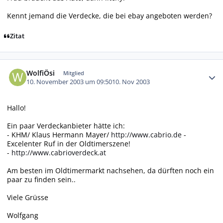
Kennt jemand die Verdecke, die bei ebay angeboten werden?
Zitat
Autor-Statistiken
WolfiÖsi
Mitglied
10. November 2003 um 09:50
10. Nov 2003
Hallo!
Ein paar Verdeckanbieter hätte ich:
- KHM/ Klaus Hermann Mayer/
http://www.cabrio.de
-
Excelenter Ruf in der Oldtimerszene!
-
http://www.cabrioverdeck.at
Am besten im Oldtimermarkt nachsehen, da dürften noch ein
paar zu finden sein..
Viele Grüsse
Wolfgang