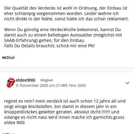
Die Qualität des Verdecks ist wohl in Ordnung, der Einbau ist
eher schlampig vorgenommen worden. Leider wohne ich
nicht direkt in der Nähe, sonst hätte ich das schon reklamiert.
Wenn Du günstig eine Verdeckhülle bekommst, kannst Du
damit auch zu einem beliebigen Autosattler (möglichst mit
SAAB-Erfahrung) gehen, für den Einbau.
Falls Du Details brauchst, schick mir eine PN!
Zitat
Autor-Statistiken
eldee900i
Mitglied
9. November 2003 um 21:48
9. Nov 2003
regnet es rein? mein verdeck ist auch schon 12 jahre alt und
zeigt einige knickstellen. bin damit in diesem jahr in ein
knüppeldickckes gewitter geraten. absolut dicht.!!!!!!! und
solange es nicht nass wird innen mache ich garnichts.gruss
eldee 900i