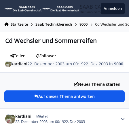
Zum Inhalt springen
SAAB CARS
Anmelden
Die Saab Gemeinschaft
Startseite
Saab Technikbereich
9000
Cd Wechsler und 
Cd Wechsler und Sommerreifen
Teilen
Follower
kardiani
22. Dezember 2003 um 00:19
22. Dez 2003
in
9000
Neues Thema starten
Auf dieses Thema antworten
Autor-Statistiken
kardiani
Mitglied
22. Dezember 2003 um 00:19
22. Dez 2003