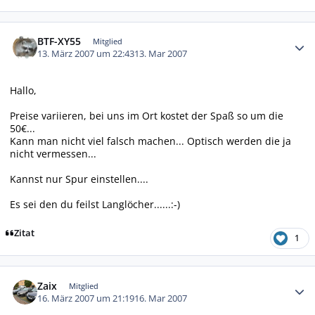
Autor-Statistiken
BTF-XY55
Mitglied
13. März 2007 um 22:43
13. Mar 2007
Hallo,
Preise variieren, bei uns im Ort kostet der Spaß so um die
50€...
Kann man nicht viel falsch machen... Optisch werden die ja
nicht vermessen...
Kannst nur Spur einstellen....
Es sei den du feilst Langlöcher......:-)
Zitat
1
Autor-Statistiken
Zaix
Mitglied
16. März 2007 um 21:19
16. Mar 2007