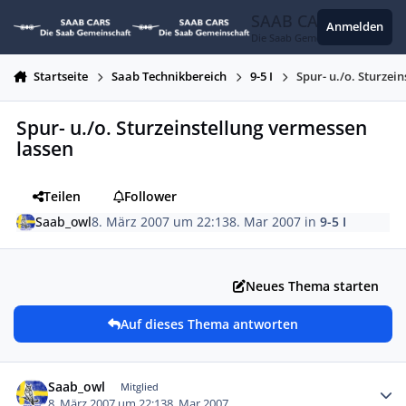
Zum Inhalt springen
SAAB CARS
Anmelden
Die Saab Gemeinschaft
Startseite
Saab Technikbereich
9-5 I
Spur- u./o. Sturzei
Spur- u./o. Sturzeinstellung vermessen
lassen
Teilen
Follower
Saab_owl
8. März 2007 um 22:13
8. Mar 2007
in
9-5 I
Neues Thema starten
Auf dieses Thema antworten
Autor-Statistiken
Saab_owl
Mitglied
8. März 2007 um 22:13
8. Mar 2007