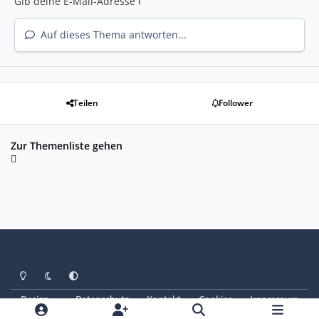
Auf dieses Thema antworten...
Teilen
Follower
Zur Themenliste gehen
Heller Modus
Dunkler Modus
Systemeinstellung
Design
Datenschutz
Kontakt
Cookies
Impressum
© Copyright 2025 - SAABoteure e. V.
Powered by
Invision Community