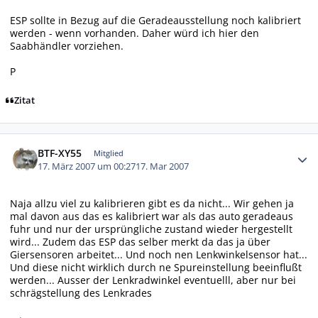
ESP sollte in Bezug auf die Geradeausstellung noch kalibriert
werden - wenn vorhanden. Daher würd ich hier den
Saabhändler vorziehen.
P
Zitat
Autor-Statistiken
BTF-XY55
Mitglied
17. März 2007 um 00:27
17. Mar 2007
Naja allzu viel zu kalibrieren gibt es da nicht... Wir gehen ja
mal davon aus das es kalibriert war als das auto geradeaus
fuhr und nur der ursprüngliche zustand wieder hergestellt
wird... Zudem das ESP das selber merkt da das ja über
Giersensoren arbeitet... Und noch nen Lenkwinkelsensor hat...
Und diese nicht wirklich durch ne Spureinstellung beeinflußt
werden... Ausser der Lenkradwinkel eventuelll, aber nur bei
schrägstellung des Lenkrades