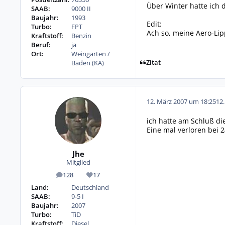
Über Winter hatte ich 
SAAB:
9000 II
Baujahr:
1993
Edit:
Turbo:
FPT
Ach so, meine Aero-Lipp
Kraftstoff:
Benzin
Beruf:
ja
Ort:
Weingarten /
Zitat
Baden (KA)
12. März 2007 um 18:25
12
ich hatte am Schluß die 
Eine mal verloren bei 
Jhe
Mitglied
128
17
Beiträge
Reputation
Land:
Deutschland
SAAB:
9-5 I
Baujahr:
2007
Turbo:
TiD
Kraftstoff:
Diesel