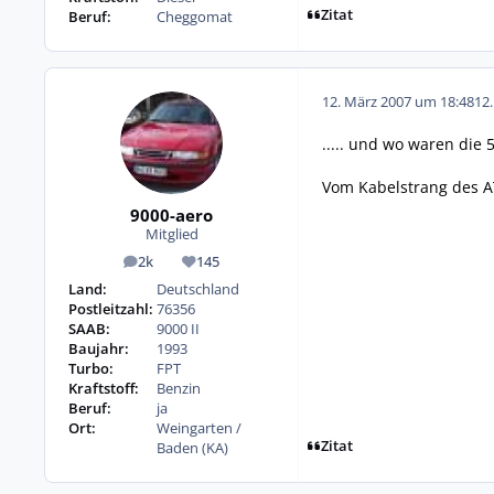
Zitat
Beruf:
Cheggomat
12. März 2007 um 18:48
12
..... und wo waren die 
Vom Kabelstrang des AT
9000-aero
Mitglied
2k
145
Beiträge
Reputation
Land:
Deutschland
Postleitzahl:
76356
SAAB:
9000 II
Baujahr:
1993
Turbo:
FPT
Kraftstoff:
Benzin
Beruf:
ja
Ort:
Weingarten /
Zitat
Baden (KA)