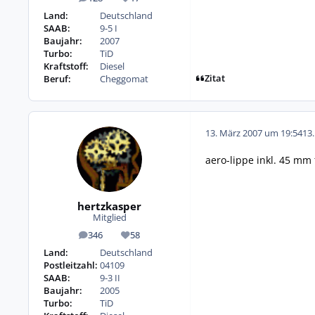
Beiträge
Reputation
Land:
Deutschland
SAAB:
9-5 I
Baujahr:
2007
Turbo:
TiD
Kraftstoff:
Diesel
Zitat
Beruf:
Cheggomat
13. März 2007 um 19:54
13
aero-lippe inkl. 45 mm 
hertzkasper
Mitglied
346
58
Beiträge
Reputation
Land:
Deutschland
Postleitzahl:
04109
SAAB:
9-3 II
Baujahr:
2005
Turbo:
TiD