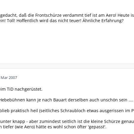
edacht, daß die Frontschürze verdammt tief ist am Aero! Heute ist
! Toll! Hoffentlich wird das nicht teuer! Ähnliche Erfahrung?
. Mar 2007
eim TiD nachgerüstet.
Hebebühnen kann je nach Bauart derselben auch unschön sein ...
blieb praktisch heil (seitliches Schraubloch etwas ausgerissen im Pla
nter knapp - aber zumindest seitlich ist die kleine Schürze genau
tiefer (wie Aero) hätte es wohl schon öfter 'gepasst'.