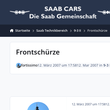
Zum Inhalt springen
Startseite
Saab Technikbereich
9-3 II
Frontschürze
Frontschürze
fortissimo
12. März 2007 um 17:58
12. Mar 2007
in
9-3 
12. März 2007 um 17:58
12