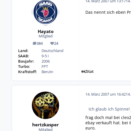
14. März 2007 um 13:17
14
Das nennt sich eben P
Hayato
Mitglied
384
24
Beiträge
Reputation
Land:
Deutschland
SAAB:
9-5 I
Baujahr:
2006
Turbo:
FPT
Zitat
Kraftstoff:
Benzin
14. März 2007 um 16:42
14
Ich glaub ich Spinne
frag doch mal bei
cleo
ebay verkauft hat. bei
hertzkasper
euro.
Mitglied