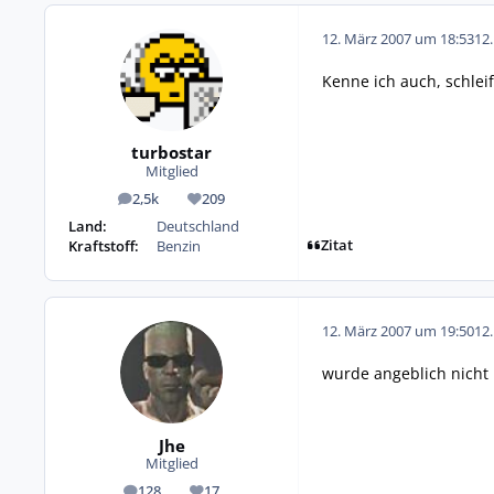
12. März 2007 um 18:53
12
Kenne ich auch, schlei
turbostar
Mitglied
2,5k
209
Beiträge
Reputation
Land:
Deutschland
Zitat
Kraftstoff:
Benzin
12. März 2007 um 19:50
12
wurde angeblich nicht 
Jhe
Mitglied
128
17