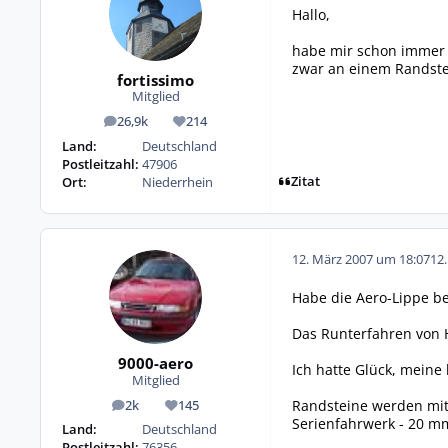
Hallo,
habe mir schon immer g
zwar an einem Randstein
fortissimo
Mitglied
26,9k
214
Beiträge
Reputation
Land:
Deutschland
Postleitzahl:
47906
Zitat
Ort:
Niederrhein
12. März 2007 um 18:07
12
Habe die Aero-Lippe b
Das Runterfahren von 
9000-aero
Ich hatte Glück, meine 
Mitglied
Randsteine werden mitu
2k
145
Beiträge
Reputation
Serienfahrwerk - 20 mm 
Land:
Deutschland
Postleitzahl:
76356