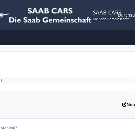
SAAB CARS
Durchs
Die Saab Gemeinschaft
II
Neu
. Mar 2007