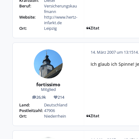
Kraftstoff:
Diesel
Beruf:
Versicherungskau
fmann
Website:
http://www.hertz-
infarkt.de
Zitat
Ort:
Leipzig
14. März 2007 um 13:15
14
Ich glaub ich Spinne! 
fortissimo
Mitglied
26,9k
214
Beiträge
Reputation
Land:
Deutschland
Postleitzahl:
47906
Zitat
Ort:
Niederrhein