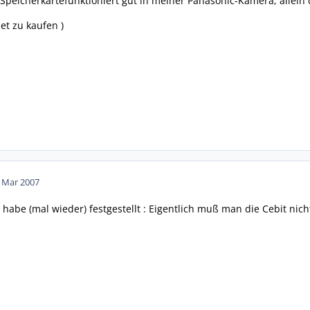
-Speicherkartefunktioniert gut in meiner Panasonic-Kamera; allein
et zu kaufen )
. Mar 2007
habe (mal wieder) festgestellt : Eigentlich muß man die Cebit nich