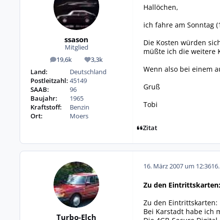
Hallöchen,
ich fahre am Sonntag (
ssason
Die Kosten würden sich
Mitglied
müßte ich die weitere K
19,6k
3,3k
Beiträge
Reputation
Wenn also bei einem au
Land:
Deutschland
Postleitzahl:
45149
Gruß
SAAB:
96
Baujahr:
1965
Tobi
Kraftstoff:
Benzin
Ort:
Moers
Zitat
16. März 2007 um 12:36
16
Zu den Eintrittskarten
Zu den Eintrittskarten:
Bei Karstadt habe ich 
Turbo-Elch