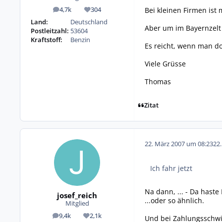
Bei kleinen Firmen ist
4,7k
304
Beiträge
Reputation
Land:
Deutschland
Aber um im Bayernzelt
Postleitzahl:
53604
Kraftstoff:
Benzin
Es reicht, wenn man dor
Viele Grüsse
Thomas
Zitat
22. März 2007 um 08:23
22
Ich fahr jetzt
Na dann, ... - Da haste 
josef_reich
...oder so ähnlich.
Mitglied
9,4k
2,1k
Und bei Zahlungsschwi
Beiträge
Reputation