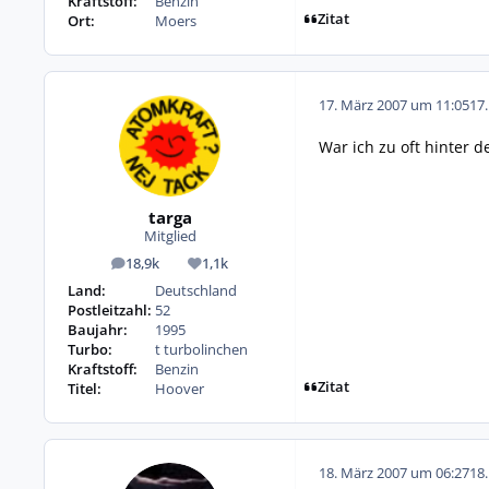
Kraftstoff:
Benzin
Zitat
Ort:
Moers
17. März 2007 um 11:05
17
War ich zu oft hinter de
targa
Mitglied
18,9k
1,1k
Beiträge
Reputation
Land:
Deutschland
Postleitzahl:
52
Baujahr:
1995
Turbo:
t turbolinchen
Kraftstoff:
Benzin
Zitat
Titel:
Hoover
18. März 2007 um 06:27
18