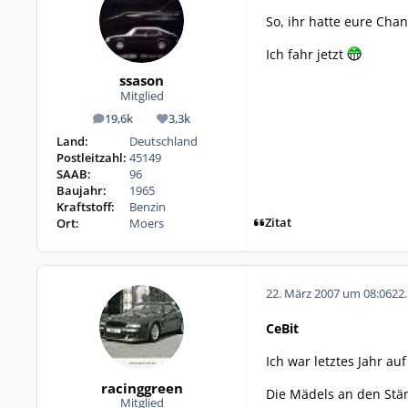
So, ihr hatte eure Cha
Ich fahr jetzt
ssason
Mitglied
19,6k
3,3k
Beiträge
Reputation
Land:
Deutschland
Postleitzahl:
45149
SAAB:
96
Baujahr:
1965
Kraftstoff:
Benzin
Zitat
Ort:
Moers
22. März 2007 um 08:06
22
CeBit
Ich war letztes Jahr a
racinggreen
Die Mädels an den Stän
Mitglied