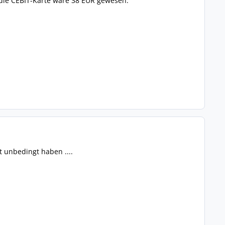
 die CEBIT-Karte wäre 38 EUR gewesen.
t unbedingt haben ....