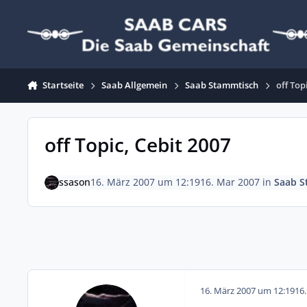
Zum Inhalt springen
Startseite
Saab Allgemein
Saab Stammtisch
off Top
off Topic, Cebit 2007
ssason
16. März 2007 um 12:19
16. Mar 2007
in
Saab S
16. März 2007 um 12:19
16