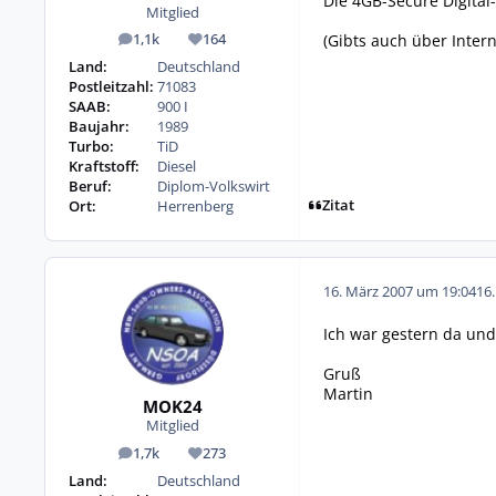
Die 4GB-Secure Digital
Mitglied
(Gibts auch über Intern
1,1k
164
Beiträge
Reputation
Land:
Deutschland
Postleitzahl:
71083
SAAB:
900 I
Baujahr:
1989
Turbo:
TiD
Kraftstoff:
Diesel
Beruf:
Diplom-Volkswirt
Zitat
Ort:
Herrenberg
16. März 2007 um 19:04
16
Ich war gestern da und 
Gruß
Martin
MOK24
Mitglied
1,7k
273
Beiträge
Reputation
Land:
Deutschland