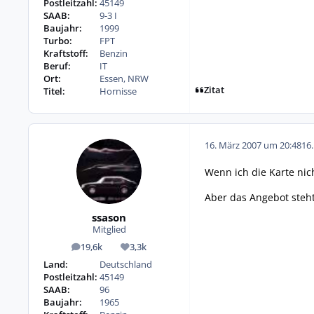
Postleitzahl:
45149
SAAB:
9-3 I
Baujahr:
1999
Turbo:
FPT
Kraftstoff:
Benzin
Beruf:
IT
Ort:
Essen, NRW
Zitat
Titel:
Hornisse
16. März 2007 um 20:48
16
Wenn ich die Karte nic
Aber das Angebot steh
ssason
Mitglied
19,6k
3,3k
Beiträge
Reputation
Land:
Deutschland
Postleitzahl:
45149
SAAB:
96
Baujahr:
1965