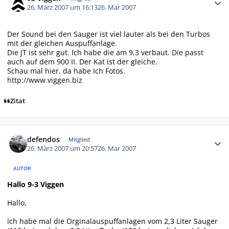
26. März 2007 um 16:13
26. Mar 2007
Der Sound bei den Sauger ist viel lauter als bei den Turbos
mit der gleichen Auspuffanlage.
Die JT ist sehr gut. Ich habe die am 9,3 verbaut. Die passt
auch auf dem 900 II. Der Kat ist der gleiche.
Schau mal hier, da habe Ich Fotos.
http://www.viggen.biz
Zitat
Autor-Statistiken
defendos
Mitglied
26. März 2007 um 20:57
26. Mar 2007
AUTOR
Hallo 9-3 Viggen
Hallo,
ich habe mal die Orginalauspuffanlagen vom 2,3 Liter Sauger