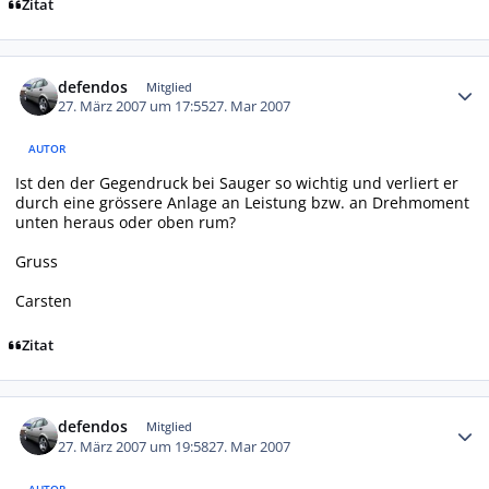
Zitat
Autor-Statistiken
defendos
Mitglied
27. März 2007 um 17:55
27. Mar 2007
AUTOR
Ist den der Gegendruck bei Sauger so wichtig und verliert er
durch eine grössere Anlage an Leistung bzw. an Drehmoment
unten heraus oder oben rum?
Gruss
Carsten
Zitat
Autor-Statistiken
defendos
Mitglied
27. März 2007 um 19:58
27. Mar 2007
AUTOR