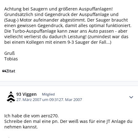
Achtung bei Saugern und größeren Auspuffanlagen!
Grundsätzlich sind Gegendruck der Auspuffanlage und
(Saug-) Motor aufeinander abgestimmt. Der Sauger braucht
einen gewissen Gegendruck, damit alles optimal funktioniert.
Die Turbo-Auspuffanlage kann zwar ans Auto passen - aber
vielleicht verlierst du dadurch Leistung! (zumindest war das
bei einem Kollegen mit einem 9-3 Sauger der Fall...)
Gruß
Tobias
Zitat
Autor-Statistiken
93 Viggen
Mitglied
27. März 2007 um 09:31
27. Mar 2007
Ich habe die vom aero270.
Schreibe den mal eine pn. Der weiß was für eine JT Anlage du
nehmen kannst.