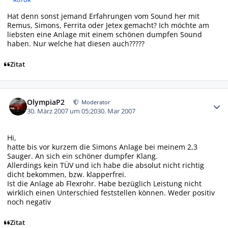
Hat denn sonst jemand Erfahrungen vom Sound her mit
Remus, Simons, Ferrita oder Jetex gemacht? Ich möchte am
liebsten eine Anlage mit einem schönen dumpfen Sound
haben. Nur welche hat diesen auch?????
Zitat
Autor-Statistiken
OlympiaP2
Moderator
30. März 2007 um 05:20
30. Mar 2007
Hi,
hatte bis vor kurzem die Simons Anlage bei meinem 2,3
Sauger. An sich ein schöner dumpfer Klang.
Allerdings kein TÜV und ich habe die absolut nicht richtig
dicht bekommen, bzw. klapperfrei.
Ist die Anlage ab Flexrohr. Habe bezüglich Leistung nicht
wirklich einen Unterschied feststellen können. Weder positiv
noch negativ
Zitat