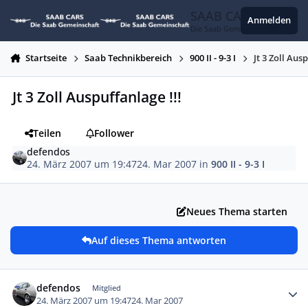
Zum Inhalt springen
SAAB CARS
Anmelden
Die Saab Gemeinschaft
Startseite
Saab Technikbereich
900 II - 9-3 I
Jt 3 Zoll Aus
Jt 3 Zoll Auspuffanlage !!!
Teilen
Follower
defendos
24. März 2007 um 19:47
24. Mar 2007
in
900 II - 9-3 I
Neues Thema starten
Auf dieses Thema antworten
Autor-Statistiken
defendos
Mitglied
24. März 2007 um 19:47
24. Mar 2007