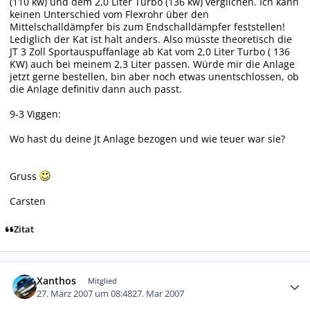
(110 kw) und dem 2,0 Liter Turbo (136 kw) verglichen. Ich kann
keinen Unterschied vom Flexrohr über den
Mittelschalldämpfer bis zum Endschalldämpfer feststellen!
Lediglich der Kat ist halt anders. Also müsste theoretisch die
JT 3 Zoll Sportauspuffanlage ab Kat vom 2,0 Liter Turbo ( 136
KW) auch bei meinem 2,3 Liter passen. Würde mir die Anlage
jetzt gerne bestellen, bin aber noch etwas unentschlossen, ob
die Anlage definitiv dann auch passt.
9-3 Viggen:
Wo hast du deine Jt Anlage bezogen und wie teuer war sie?
Gruss
Carsten
Zitat
Autor-Statistiken
Xanthos
Mitglied
27. März 2007 um 08:48
27. Mar 2007