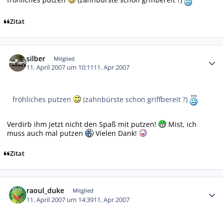
Zitat
Autor-Statistiken
silber
Mitglied
11. April 2007 um 10:11
11. Apr 2007
fröhliches putzen
(zahnbürste schon griffbereit ?)
Verdirb ihm jetzt nicht den Spaß mit putzen!
Mist, ich
muss auch mal putzen
Vielen Dank!
Zitat
Autor-Statistiken
raoul_duke
Mitglied
11. April 2007 um 14:39
11. Apr 2007