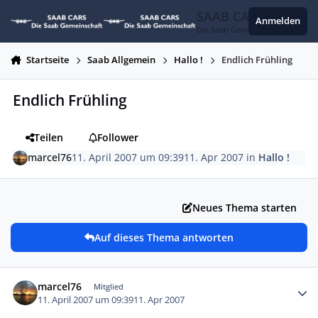
Zum Inhalt springen
SAAB CARS
Anmelden
Die Saab Gemeinschaft
Startseite
Saab Allgemein
Hallo !
Endlich Frühling
Endlich Frühling
Teilen
Follower
marcel76
11. April 2007 um 09:39
11. Apr 2007
in
Hallo !
Neues Thema starten
Auf dieses Thema antworten
Autor-Statistiken
marcel76
Mitglied
11. April 2007 um 09:39
11. Apr 2007