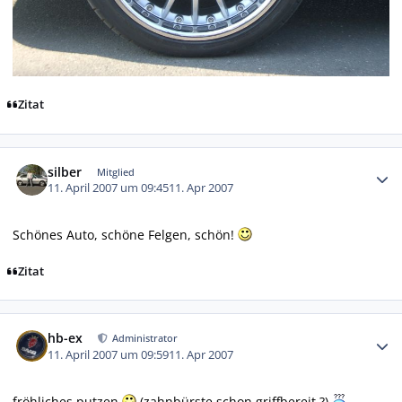
Zitat
Autor-Statistiken
silber
Mitglied
11. April 2007 um 09:45
11. Apr 2007
Schönes Auto, schöne Felgen, schön!
Zitat
Autor-Statistiken
hb-ex
Administrator
11. April 2007 um 09:59
11. Apr 2007
fröhliches putzen
(zahnbürste schon griffbereit ?)