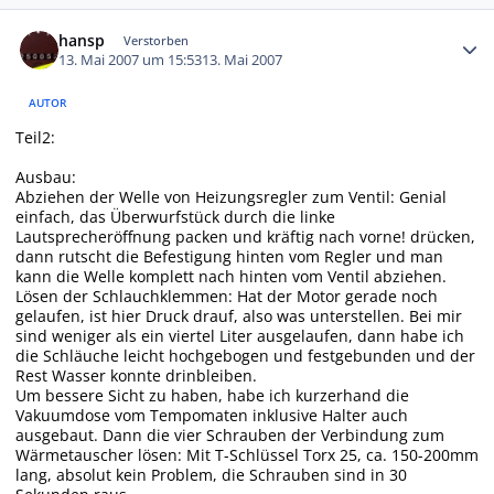
Autor-Statistiken
hansp
Verstorben
13. Mai 2007 um 15:53
13. Mai 2007
AUTOR
Teil2:
Ausbau:
Abziehen der Welle von Heizungsregler zum Ventil: Genial
einfach, das Überwurfstück durch die linke
Lautsprecheröffnung packen und kräftig nach vorne! drücken,
dann rutscht die Befestigung hinten vom Regler und man
kann die Welle komplett nach hinten vom Ventil abziehen.
Lösen der Schlauchklemmen: Hat der Motor gerade noch
gelaufen, ist hier Druck drauf, also was unterstellen. Bei mir
sind weniger als ein viertel Liter ausgelaufen, dann habe ich
die Schläuche leicht hochgebogen und festgebunden und der
Rest Wasser konnte drinbleiben.
Um bessere Sicht zu haben, habe ich kurzerhand die
Vakuumdose vom Tempomaten inklusive Halter auch
ausgebaut. Dann die vier Schrauben der Verbindung zum
Wärmetauscher lösen: Mit T-Schlüssel Torx 25, ca. 150-200mm
lang, absolut kein Problem, die Schrauben sind in 30