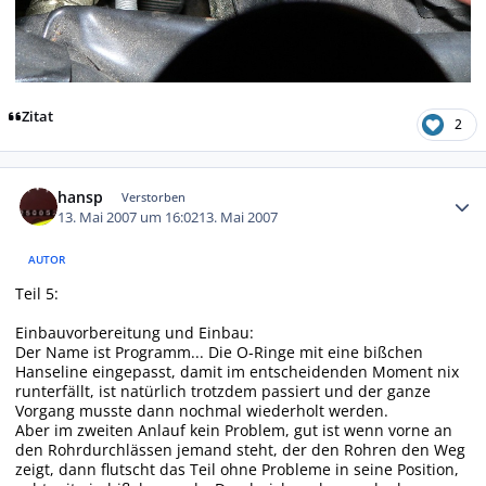
Zitat
2
Autor-Statistiken
hansp
Verstorben
13. Mai 2007 um 16:02
13. Mai 2007
AUTOR
Teil 5:
Einbauvorbereitung und Einbau:
Der Name ist Programm... Die O-Ringe mit eine bißchen
Hanseline eingepasst, damit im entscheidenden Moment nix
runterfällt, ist natürlich trotzdem passiert und der ganze
Vorgang musste dann nochmal wiederholt werden.
Aber im zweiten Anlauf kein Problem, gut ist wenn vorne an
den Rohrdurchlässen jemand steht, der den Rohren den Weg
zeigt, dann flutscht das Teil ohne Probleme in seine Position,