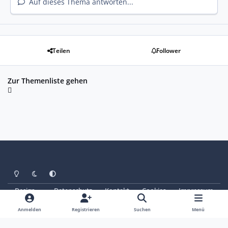
Auf dieses Thema antworten...
Teilen
Follower
Zur Themenliste gehen
Heller Modus
Dunkler Modus
Systemeinstellung
Design
Datenschutz
Kontakt
Cookies
Impressum
© Copyright 2025 - SAABoteure e. V.
Powered by
Invision Community
Anmelden
Registrieren
Suchen
Menü