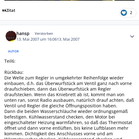
Zitat
2
Autor-Statistiken
hansp
Verstorben
13. Mai 2007 um 16:06
13. Mai 2007
AUTOR
Teil6:
Rückbau:
Die Welle zum Regler in umgekehrter Reihenfolge wieder
einbauen, d.h. das Überwurfstück am Ventil ganz nach vorne
draufschieben, dann das Überwurfstück am Regler
draufstecken. Wenn das Kniebrett ab ist, kommt man von
unten ran, sonst Radio ausbauen, natürlich drauf achten, daß
Ventil und Regler die gleiche Öffnungsposition haben.
Dann die beiden Wasserschläuche wieder ordnungsgemäß
befestigen. Kühlwasserstand checken, den Motor bei
eingeschalteter Heizung warmfahren, so daß das Thermostat
öffnet und dann vorne entlüften, bis keine Luftblasen mehr
kommen. Dichtigkeit des Anschlusses vorne und am