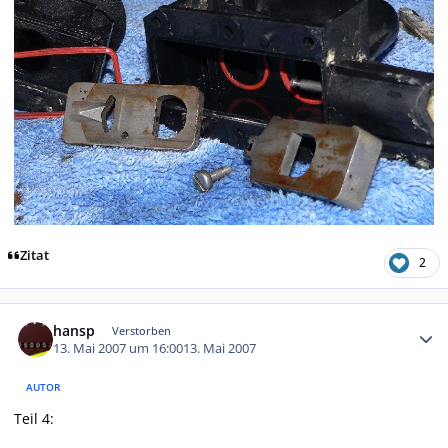
Zitat
2
Autor-Statistiken
hansp
Verstorben
13. Mai 2007 um 16:00
13. Mai 2007
AUTOR
Teil 4: