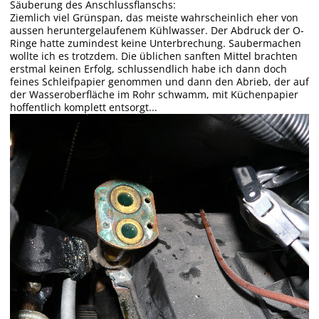
Säuberung des Anschlussflanschs:
Ziemlich viel Grünspan, das meiste wahrscheinlich eher von
aussen heruntergelaufenem Kühlwasser. Der Abdruck der O-
Ringe hatte zumindest keine Unterbrechung. Saubermachen
wollte ich es trotzdem. Die üblichen sanften Mittel brachten
erstmal keinen Erfolg, schlussendlich habe ich dann doch
feines Schleifpapier genommen und dann den Abrieb, der auf
der Wasseroberfläche im Rohr schwamm, mit Küchenpapier
hoffentlich komplett entsorgt...