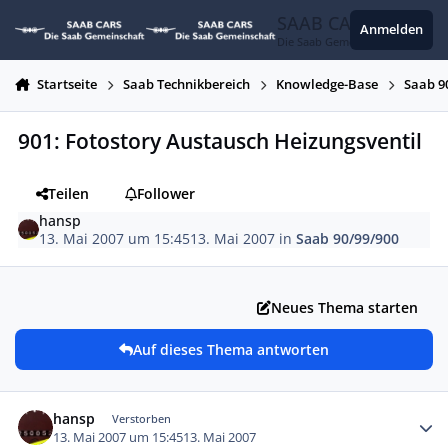
Zum Inhalt springen
SAAB CARS
Anmelden
Die Saab Gemeinschaft
Startseite
Saab Technikbereich
Knowledge-Base
Saab 9
901: Fotostory Austausch Heizungsventil
Teilen
Follower
hansp
13. Mai 2007 um 15:45
13. Mai 2007
in
Saab 90/99/900
Neues Thema starten
Auf dieses Thema antworten
Autor-Statistiken
hansp
Verstorben
13. Mai 2007 um 15:45
13. Mai 2007