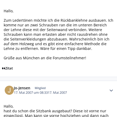
Hallo,
Zum Ledertönen möchte ich die Rückbanklehne ausbauen. Ich
komme nur an zwei Schrauben ran die im unteren Bereich
der Lehne diese mit der Seitenwand verbinden. Weitere
Schrauben kann man ertasten aber nicht rausdrehen ohne
die Seitenverkleidungen abzubauen. Wahrscheinlich bin ich
auf dem Holzweg und es gibt eine einfachere Methode die
Lehne zu entfernen. Wäre für einen Tipp dankbar.
Grüße aus München an die Forumsteilnehmer!
Zitat
Autor-Statistiken
Jo-Jensen
Mitglied
17. Mai 2007 um 08:33
17. Mai 2007
Hallo,
hast du schon die Sitzbank ausgebaut? Diese ist vorne nur
eingeclipst. Man kann sie vorne hochziehen und dann nach