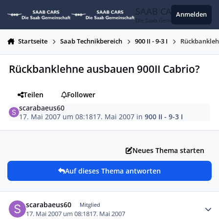
Zum Inhalt springen
SAAB CARS
Anmelden
Die Saab Gemeinschaft
Startseite
Saab Technikbereich
900 II - 9-3 I
Rückbankleh
Rückbanklehne ausbauen 900II Cabrio?
Teilen
Follower
scarabaeus60
17. Mai 2007 um 08:18
17. Mai 2007
in
900 II - 9-3 I
Neues Thema starten
Auf dieses Thema antworten
Autor-Statistiken
scarabaeus60
Mitglied
17. Mai 2007 um 08:18
17. Mai 2007