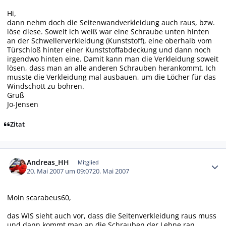
Hi,
dann nehm doch die Seitenwandverkleidung auch raus, bzw.
löse diese. Soweit ich weiß war eine Schraube unten hinten
an der Schwellerverkleidung (Kunststoff), eine oberhalb vom
Türschloß hinter einer Kunststoffabdeckung und dann noch
irgendwo hinten eine. Damit kann man die Verkleidung soweit
lösen, dass man an alle anderen Schrauben herankommt. Ich
musste die Verkleidung mal ausbauen, um die Löcher für das
Windschott zu bohren.
Gruß
Jo-Jensen
Zitat
Autor-Statistiken
Andreas_HH
Mitglied
20. Mai 2007 um 09:07
20. Mai 2007
Moin scarabeus60,
das WIS sieht auch vor, dass die Seitenverkleidung raus muss
und dann kommt man an die Schrauben der Lehne ran.