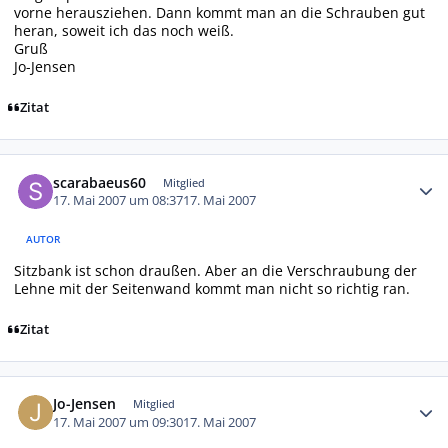
vorne herausziehen. Dann kommt man an die Schrauben gut
heran, soweit ich das noch weiß.
Gruß
Jo-Jensen
Zitat
Autor-Statistiken
scarabaeus60
Mitglied
17. Mai 2007 um 08:37
17. Mai 2007
AUTOR
Sitzbank ist schon draußen. Aber an die Verschraubung der
Lehne mit der Seitenwand kommt man nicht so richtig ran.
Zitat
Autor-Statistiken
Jo-Jensen
Mitglied
17. Mai 2007 um 09:30
17. Mai 2007